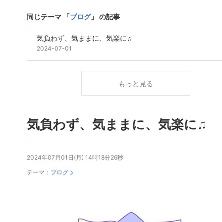
同じテーマ 「
ブログ
」 の記事
気負わず、気ままに、気楽に♫
2024-07-01
もっと見る
気負わず、気ままに、気楽に♫
2024年07月01日(月) 14時18分26秒
テーマ：
ブログ