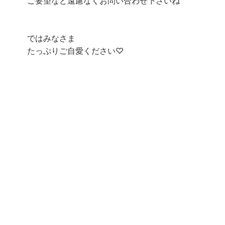
ご要望など遠慮なくお問い合わせ下さいね
ではみなさま
たっぷりご自愛ください♡