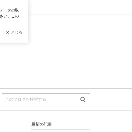
グイン
最新の記事