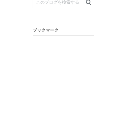
ブックマーク