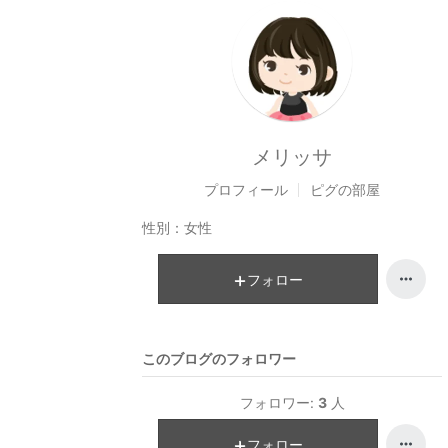
メリッサ
プロフィール
ピグの部屋
性別：
女性
フォロー
このブログのフォロワー
フォロワー:
3
人
フォロー