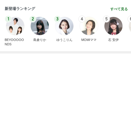
大会前に決まり安堵した次男坊
Amebaトピックス
1日前
記事を読む
副作用を抑える薬のエグい副作用
Amebaトピックス
2日前
世界シェア70%だった日本の半導体
Amebaトピックス
13時間前
だいた 実家に持って行くゴミ袋
Amebaトピックス
1日前