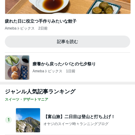
記事を読む
気分で使い分ける4本のお気に入り
Amebaトピックス
1日前
夫が買ってきた天ぷらと頂いた蕎麦
Amebaトピックス
1日前
子どもの付き添いで完全に寝不足
Amebaトピックス
1日前
衝撃的すぎたソファから出たドブ水
Amebaトピックス
19時間前