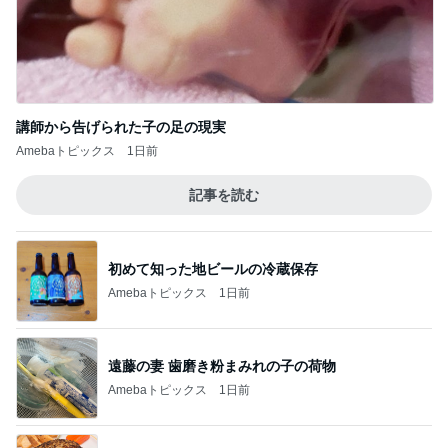
スタバ TEAVANA♡どうするのが正解！？
5
ラテログ
このジャンルの記事をもっと見る
次世代掃除機がやってきた！！
Amebaトピックス
1時間前
早く開けたい可愛いオレンジの箱
Amebaトピックス
2日前
受験手続きのデジタル化で失うもの
Amebaトピックス
1日前