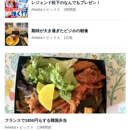
新登場ランキング
すべて見る
1
2
3
4
5
BEYOOOOO
島倉りか
ゆうこりん
MOMIママ
石 安伊
NDS
芸能人・有名人ブログ TOPへ
次世代掃除機がやってきた！！
Amebaトピックス
1時間前
アレク 喧嘩する兄弟だった妹
Amebaトピックス
1日前