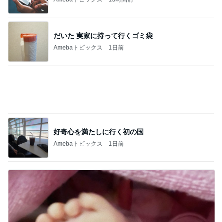
スイーツ・デザートマニア
【富山旅】二日目は登山と打ち上げ！
1
オヤジのスイーツ時々ランニングブログ
『Tシャツが乾くまで』昨日のラストにええ
えええええええ!!。夫にパスワードを聞きま
2
した
華麗なるスタバマダム
昔のスタバのほうがおいしかった？それでも
毎回感動する限定フラペチーノ
3
華麗なるスタバマダム
休日朝ごはん みたけ食堂
4
ひとりでもまめにがんばるブログ