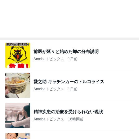
記事を読む
オフィシャルブロガーランキング
総合ランキング
すべて見る
1
2
3
市川團十郎白
小林麻央
だいたひかる
桃
クロ
猿
急上昇ランキング
すべて見る
1
2
3
4
5
木村直人
BEYOOOOO
美川憲一
吉岡淳
水森かおり
NDS