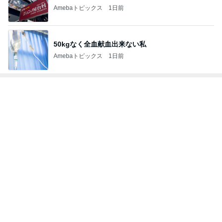
Amebaトピックス
1日前
50kgなく全血献血出来ない私
Amebaトピックス
1日前
トップブロガーランキング
インテリア&DIY
美容
1
1
おうちと暮らしのレシ
（旧アカウント）
ピ 〜HOME&LIFE〜
ブログ【アラフォ
社売却セカンドラ
yuki (ドキ子）
エマの日記
フ】
2
2
ほんとうに必要な物し
リトルミニマリス
か持たない暮らし◆Ke
ビューティコラム 
ep Life Simple◆〜イ
little minimalist'
yukiko
あねっさ／anessa
ンテリアのきろく〜
uty colum
3
3
１００均・カルディ大
美人になれる、た
好き！食いしん坊☆き
んの魔法