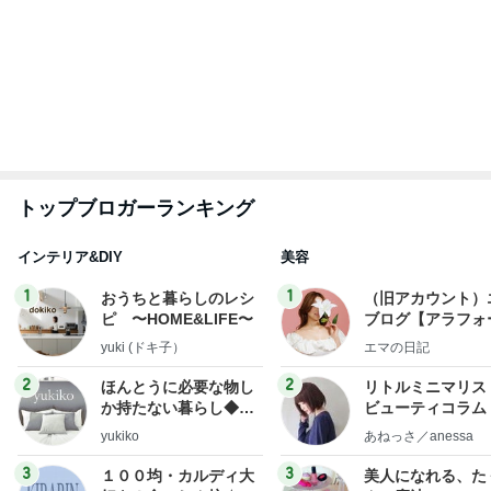
らりん☆のブログ
☆きらりん☆
hiromi
もっと見る
前医が延々と始めた蝉の分布説明
Amebaトピックス
1日前
愛之助 キッチンカーのトルコライス
Amebaトピックス
1日前
精神疾患の治療を受けられない現状
Amebaトピックス
16時間前
レジェンド松下のなんでもプレゼン！