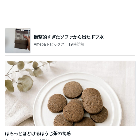
めっちゃ美味しかった桃のパフェ
Amebaトピックス
11時間前
記事を読む
太ってると言ってきた義姉と義母
Amebaトピックス
2日前
假屋崎省吾 別荘のくっきりな浅間山
Amebaトピックス
11時間前