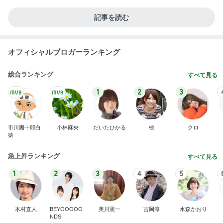
次男と義父の法事の合同相談
Amebaトピックス
2日前
ショックを受けたヴァンクリの閉店
Amebaトピックス
1日前
平野ノラ 毎日食べる凍らせスイカ
Amebaトピックス
15時間前