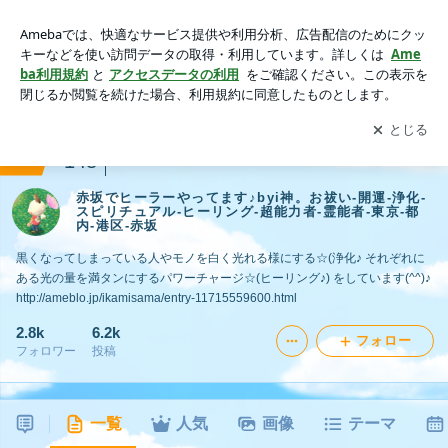
赤坂でヒーラーやってます♪byi神。お祓い-開運-浄化-スピリチ
ュアル-ヒーリング-超能力者-霊能者-東京-都内-港区-赤坂
アプリをダウンロードして
ブログの更新通知
を受け取りまし
開く
ょう。
ranking
占い・スピリチュアルジャンル
148
赤坂でヒーラーやってます♪byi神。お祓い-開運-浄化-
スピリチュアル-ヒーリング-超能力者-霊能者-東京-都
内-港区-赤坂
黒くなってしまっている人やモノを白く光れる様にする☆(浄化♪ それぞれに
ある光の量を満タンにするパワーチャージ☆(ヒーリング♪) をしています(^^)♪
http://ameblo.jp/ikamisama/entry-11715559600.html
2.8k
6.2k
フォロー
フォロワー
投稿
一覧
人気
画像
テーマ