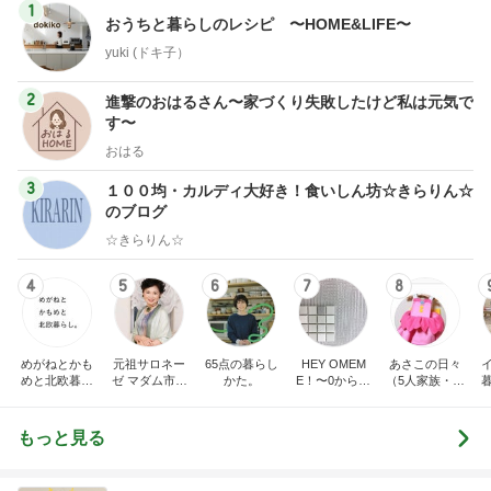
1
おうちと暮らしのレシピ 〜HOME&LIFE〜
yuki (ドキ子）
2
進撃のおはるさん〜家づくり失敗したけど私は元気で
す〜
おはる
3
１００均・カルディ大好き！食いしん坊☆きらりん☆
のブログ
☆きらりん☆
4
5
6
7
8
めがねとかも
元祖サロネー
65点の暮らし
HEY OMEM
あさこの日々
めと北欧暮ら
ゼ マダム市川
かた。
E！〜0からの
（5人家族・投
し
のほのぼのブ
家づくり〜
資・家計簿・
ログ
雑貨）
もっと見る