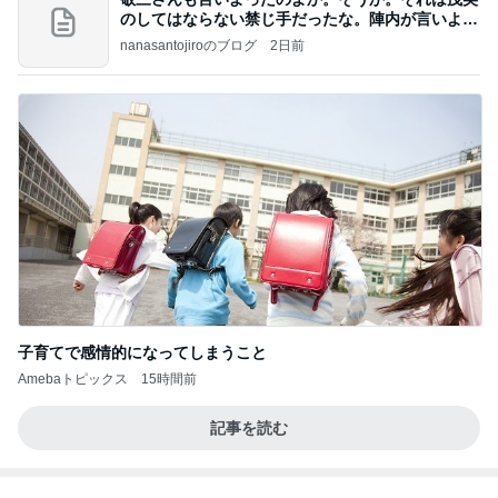
迷った末に決めた息子の言語訓練
Amebaトピックス
2日前
何故トランプ大統領が日本円を支援するのかと聞か
れた時の答え
nokoarikonのブログ
2日前
質が落ちたくら寿司からの変更
Amebaトピックス
1日前
話題のスイカ丸ごとアイス♡
さとみるくのロサンゼルス⇔ハワイ夢日記
7日前