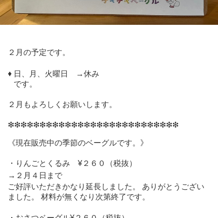
２月の予定です。
♦︎
日、月、火曜日
→
休み
です。
２月もよろしくお願いします。
❇︎❇︎❇︎❇︎❇︎❇︎❇︎❇︎❇︎❇︎❇︎❇︎❇︎❇︎❇︎❇︎❇︎❇︎❇︎❇︎❇︎❇︎❇︎❇︎❇︎❇︎❇︎
《現在販売中の季節のベーグルです。》
・りんごとくるみ ¥２６０（税抜）
→２月４日まで
ご好評いただきかなり延長しました。
ありがとうござい
ました。
材料が無くなり次第終了です。
・おさつベーグル¥２６０（税抜）