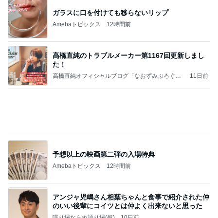
顔色が戻ってきた気がするメイク
Amebaトピックス
1日前
8月6日「めざましテレビ」林佑香さん着用のウィル
セレクションの小花刺繍タックスリーブカーディガ
ン
れなのブログ
17時間前
事実と感情止まりではない未来
Amebaトピックス
1日前
待ってる！
武東由美オフィシャルブログ「MOTOちゃんとの
5時間前
はっぴぃな毎日」Powered by Ameba
同じ種類のワンちゃん同士の散歩