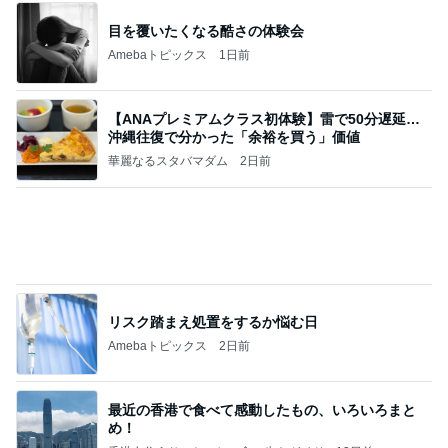
敬三さんも言いよったのよか。そうか。それは茂美
のしてはならない禁じ手だったな。陣内が言いよる
のよ
nanasantojiroのブログ
2日前
子育てで感情的になってしまうこと
Amebaトピックス
15時間前
記事を読む