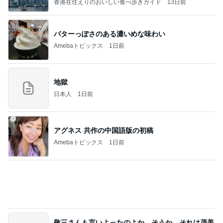
ガラスに口を付けても移らないリップ
Amebaトピックス
12時間前
高橋直純のトラブルメーカー第1167回更新しまし
た！
高橋直純オフィシャルブログ「なおずみぶろぐ」
11日前
Powered by Ameba
予想以上の映画第二弾の入場特典
Amebaトピックス
12時間前
アンジャ児嶋さん相葉ちゃんと食事で紹介された仲
のいい後輩にコイツとは仲よく出来ないと思った
喋り場ならぬ語り場(仮)
10日前