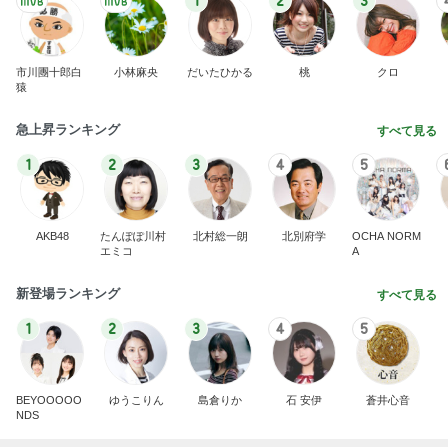
1
2
3
市川團十郎白
小林麻央
だいたひかる
桃
クロ
猿
急上昇ランキング
すべて見る
1
2
3
4
5
AKB48
たんぽぽ川村
北村総一朗
北別府学
OCHA NORM
エミコ
A
新登場ランキング
すべて見る
1
2
3
4
5
BEYOOOOO
ゆうこりん
島倉りか
石 安伊
蒼井心音
NDS