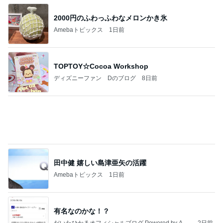
2000円のふわっふわなメロンかき氷
Amebaトピックス
1日前
TOPTOY☆Cocoa Workshop
ディズニーファン Dのブログ
8日前
田中健 嬉しい島津亜矢の活躍
Amebaトピックス
1日前
有名なのかな！？
だいたひかるオフィシャルブログ Powered by Ame
2日前
ba
夫の親の介護を絶対にやらない訳
Amebaトピックス
2日前