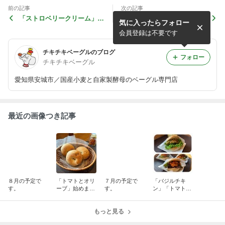
前の記事
次の記事
「ストロベリークリーム」と
「クランベリーショコラ」始
気に入ったらフォロー
「ベリークリーム」
めました。
会員登録は不要です
チキチキベーグルのブログ
フォロー
チキチキベーグル
愛知県安城市／国産小麦と自家製酵母のベーグル専門店
最近の画像つき記事
８月の予定で
「トマトとオリ
７月の予定で
「バジルチキ
す。
ーブ」始めまし
す。
ン」「トマトチ
た。
キン」「ラタト
ゥイユ」
もっと見る