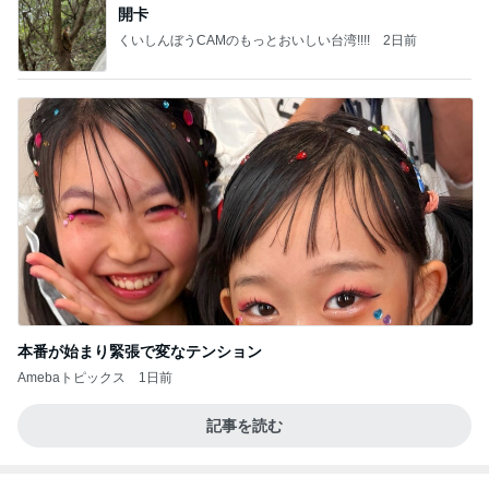
本番が始まり緊張で変なテンション
Amebaトピックス
1日前
記事を読む
目を覆いたくなる酷さの体験会
Amebaトピックス
1日前
【ANAプレミアムクラス初体験】雷で50分遅延…
沖縄往復で分かった「余裕を買う」価値
華麗なるスタバマダム
2日前