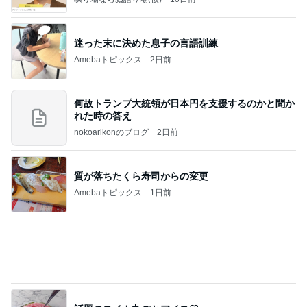
Amebaトピックス
1日前
相続税を、払えないで、売りに出されて不動産は、
外国のお金持ちに買われているそうです。やばいで
すよ
ht9299yzf祈りのブログ
5日前
人参の苦味が利いてる鶏の煮もの
Amebaトピックス
1日前