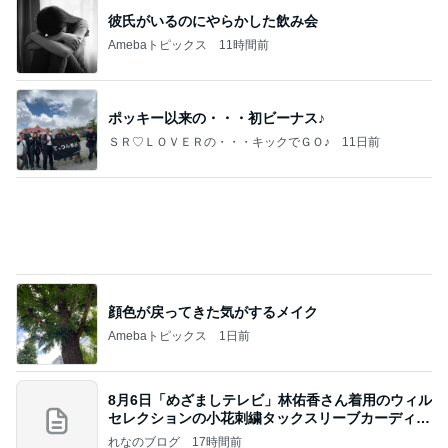
【お知らせ】9/21〜9/23北海道3days
パク・ジュニョン オフィシャルブログ 「日本の
2日前
心」 powered by Ameba
夫の事を1㎜も考えなかった旅行
Amebaトピックス
2日前
証明写真
美優オフィシャルブログ Powered by Ameba
1日前
モト冬樹 歯ごたえが違う小玉スイカ
Amebaトピックス
1日前