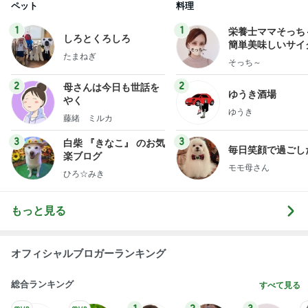
ペット
料理
1
1
栄養士ママそっち
しろとくろしろ
簡単美味しいサイ
たまねぎ
献立
そっち～
2
2
母さんは今日も世話を
ゆうき酒場
やく
ゆうき
藤緒 ミルカ
3
3
白柴 『きなこ』 のお気
毎日笑顔で過ごし
楽ブログ
モモ母さん
ひろ☆みき
もっと見る
オフィシャルブロガーランキング
総合ランキング
すべて見る