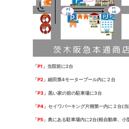
「
P1
」
当院前
に2台
「
P2
」
細田第4モータープール
内に２台
「
P3
」黒い家の前
の駐車場に3台
「
P4
」
セイワパーキング片桐第一
内に２台(当
「
P5
」
奥にある駐車場
内に2台(軽自動車、小