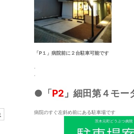
「P１」
病院前に２台駐車可能です
.
.
●「
P2
」
細田第４モー
病院のすぐ左斜め前にある駐車場です