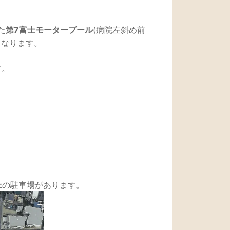
た
第7富士モータープール
(病院左斜め前
となります。
す。
上
の駐車場があります。