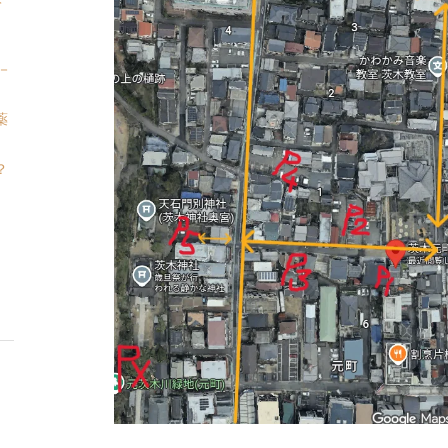
て
－
薬
？