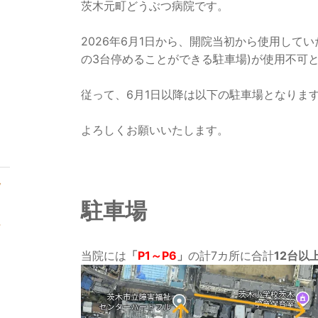
茨木元町どうぶつ病院です。
2026年6月1日から、開院当初から使用してい
の3台停めることができる駐車場)が使用不可
従って、6月1日以降は以下の駐車場となりま
よろしくお願いいたします。
フ
駐車場
に
当院には
「
P1～P6
」
の計7カ所に合計
12台以