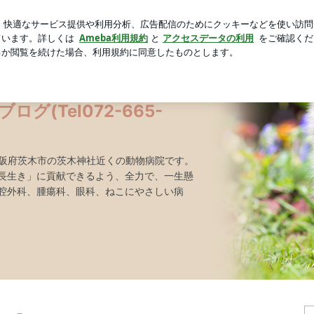
届いた当たり商品
芸能人ブログ
人気ブログ
新規登録
-4670)
グ(Tel072-665-
ある大阪府茨木市の茨木神社近くの動物病院です。
長生き」に貢献できるよう、全力で、一生懸
腔外科、腫瘍科、眼科、ねこにやさしい病