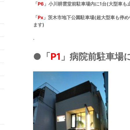
「
P6
」小川耕雲堂前駐車場
内に1台(大型車も
「
Px
」茨木市地下公園駐車場
(超大型車も停
ます)
.
●「
P1
」病院前駐車場
5
2
9