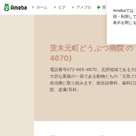
買って良かった早速
ホーム
ピグ
アメブロ
駐車場について | 茨木元町どうぶつ病院 の ブログ(Tel072-665
茨木元町どうぶつ病院 の ブロ
4670)
電話番号072-665-4670。北摂地域で
大切な家族の一員である動物たちの「元気で
命治療に取り組みます。総合診療科、歯科口
院、皮膚/耳科。