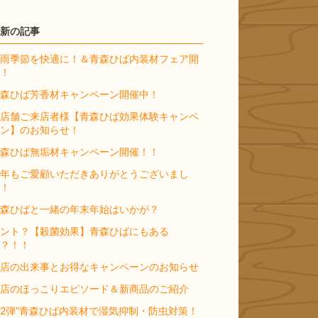
新の記事
雨季節を快適に！＆青森ひば内装材フェア開
！
森ひば芳香材キャンペーン開催中！
店舗ご来店者様【青森ひば効果体験キャンペ
ン】のお知らせ！
森ひば無垢材キャンペーン開催！！
年もご愛顧いただきありがとうございまし
！
森ひばと一緒の年末年始はいかが？
ント？【殺菌効果】青森ひばにもある
？！！
店の出来事とお得なキャンペーンのお知らせ
店のほっこりエピソード＆新商品のご紹介
2弾“青森ひば内装材で湿気抑制・防虫対策！