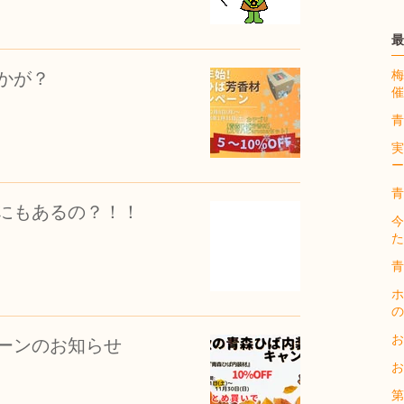
最
梅
かが？
催
青
実
ー
青
にもあるの？！！
今
た
青
ホ
の
お
ーンのお知らせ
お
第