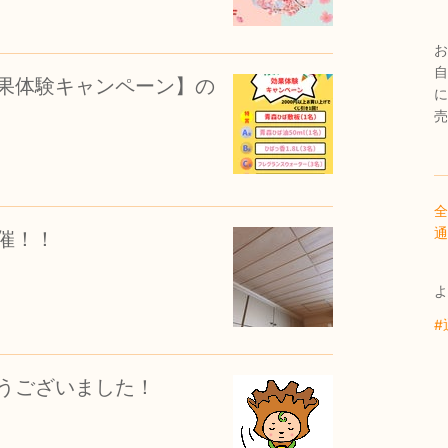
お
自
果体験キャンペーン】の
に
売
全
通
催！！
よ
#
うございました！