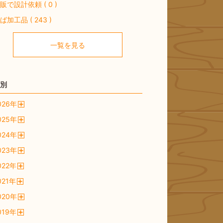
販で設計依頼 ( 0 )
ば加工品 ( 243 )
一覧を見る
別
026
年
開
025
年
く
開
024
年
く
開
023
年
く
開
022
年
く
開
021
年
く
開
020
年
く
開
019
年
く
開