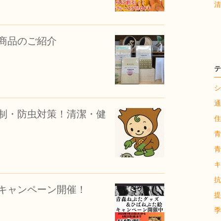
清
商品のご紹介
テ
シ
通
抑制・防虫対策！清潔・健
住
青
青
キ
抗
キャンペーン開催！
提
季