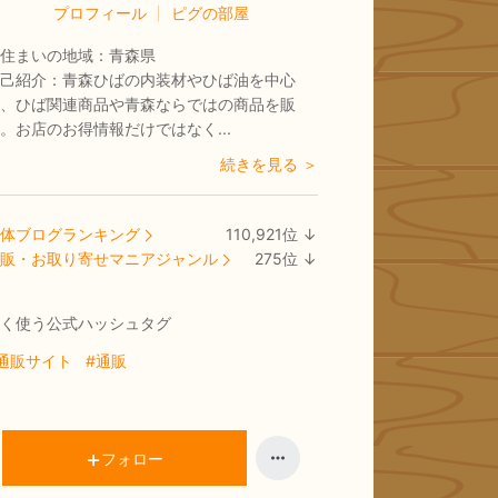
プロフィール
ピグの部屋
住まいの地域：
青森県
己紹介：
青森ひばの内装材やひば油を中心
、ひば関連商品や青森ならではの商品を販
。お店のお得情報だけではなく...
続きを見る ＞
体ブログランキング
110,921
位
↓
ラ
販・お取り寄せマニアジャンル
275
位
↓
ン
ラ
キ
ン
く使う公式ハッシュタグ
ン
キ
グ
ン
通販サイト
#通販
下
グ
降
下
降
フォロー