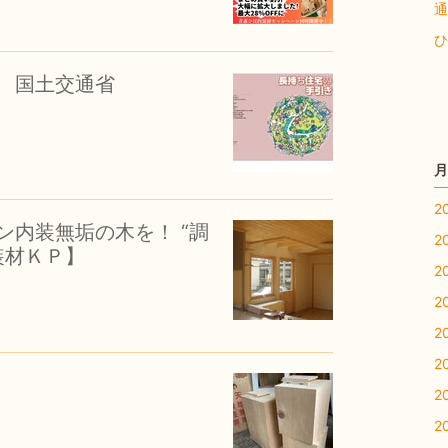
通
ひ
 国土交通省
月
2
ン内装無垢の木を！ “調
2
装材ＫＰ】
2
2
2
2
2
2