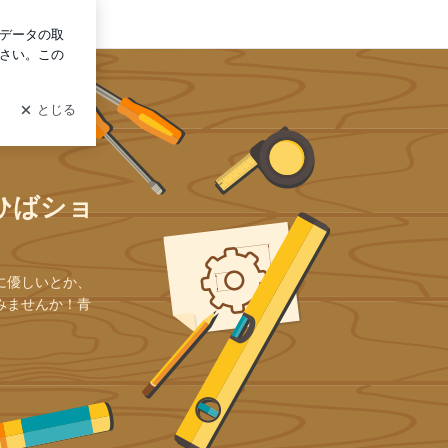
グイン
ひばショ
に優しいとか、
みませんか！青