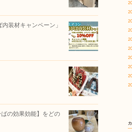
2
2
2
ば内装材キャンペーン」
2
2
2
2
2
2
2
森ひばの効果効能】をどの
カ