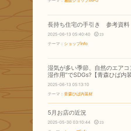
テーマ：
通販ショップINFO
長持ち住宅の手引き 参考資料
2025-06-13 05:40:40
23
テーマ：
ショップinfo
湿気が多い季節、自然のエアコ
湿作用”でSDGs?【青森ひば内
2025-06-13 05:13:10
テーマ：
青森ひば内装材
5月お店の近況
2025-05-30 03:10:44
23