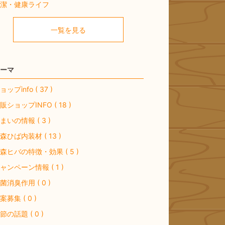
潔・健康ライフ
一覧を見る
ーマ
ョップinfo ( 37 )
販ショップINFO ( 18 )
まいの情報 ( 3 )
森ひば内装材 ( 13 )
森ヒバの特徴・効果 ( 5 )
ャンペーン情報 ( 1 )
菌消臭作用 ( 0 )
案募集 ( 0 )
節の話題 ( 0 )