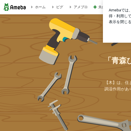
夫の土産のずっしり
ホーム
ピグ
アメブロ
ブログ記事一覧｜「青森ひば」の専門店、本物コダワリ【青森ひ
「青森
【木】は、住
調湿作用があ