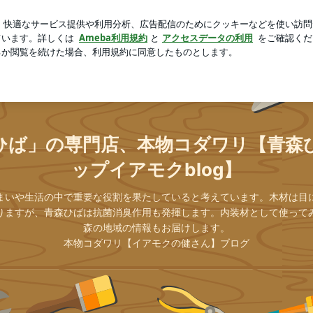
重みがある梨
芸能人ブログ
人気ブログ
新規登録
ロ
ばショップイアモクblog】
ひば」の専門店、本物コダワリ【青森
ップイアモクblog】
まいや生活の中で重要な役割を果たしていると考えています。木材は目
りますが、青森ひばは抗菌消臭作用も発揮します。内装材として使って
森の地域の情報もお届けします。
本物コダワリ【イアモクの健さん】ブログ