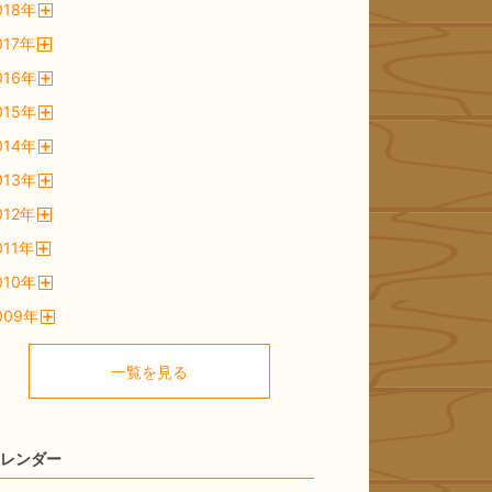
018
年
く
開
017
年
く
開
016
年
く
開
015
年
く
開
014
年
く
開
013
年
く
開
012
年
く
開
011
年
く
開
010
年
く
開
009
年
く
開
く
一覧を見る
レンダー