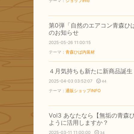
テーマ：
ショップinfo
第0弾「自然のエアコン青森ひ
のお知らせ
2025-05-26 11:00:15
テーマ：
青森ひば内装材
４月気持ちも新たに新商品誕生
2025-04-03 03:52:07
44
テーマ：
通販ショップINFO
Vol3 あなたなら【無垢の青
ように活用しますか？
2025-03-11 11:00:00
34