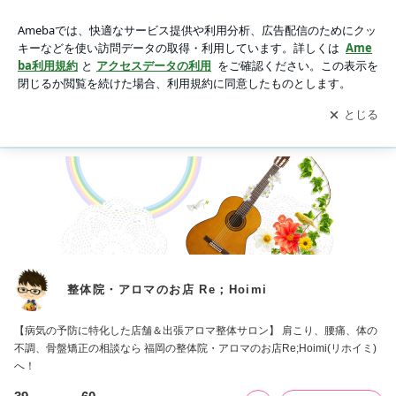
整体院・アロマのお店 Re；Hoimi
アプリをダウンロードして
ブログの更新通知
を受け取りまし
開く
ょう。
Ameblo
Home
整体院・アロマのお店Ｒｅ；Ｈｏｉｍｉ
Face
整体院・アロマのお店 Re；Hoimi
【病気の予防に特化した店舗＆出張アロマ整体サロン】 肩こり、腰痛、体の
不調、骨盤矯正の相談なら 福岡の整体院・アロマのお店Re;Hoimi(リホイミ)
へ！