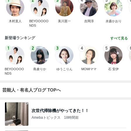
1
2
3
4
5
木村直人
BEYOOOOO
美川憲一
吉岡淳
水森かおり
NDS
新登場ランキング
すべて見る
1
2
3
4
5
BEYOOOOO
島倉りか
ゆうこりん
MOMIママ
石 安伊
NDS
芸能人・有名人ブログ TOPへ
次世代掃除機がやってきた！！
Amebaトピックス
18時間前