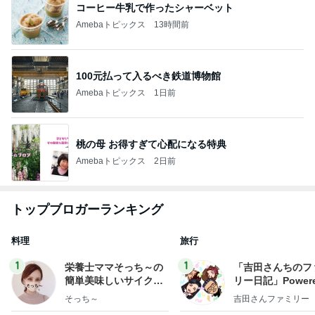
コーヒー牛乳で作ったシャーベット
Amebaトピックス
13時間前
100元払って入るべき鉄道博物館
Amebaトピックス
1日前
桃の母 お得すぎて心配になる特典
Amebaトピックス
2日前
トップブロガーランキング
料理
旅行
1
1
栄養士ママそっち～の
「吉田さんちのフ
簡単美味しいサイクル
リー日記」Powere
献立
y Ameba 吉田さ
そっち～
吉田さんファミリー
ミリーオフィシャ