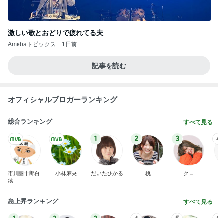
激しい歌とおどりで疲れてる夫
Amebaトピックス
1日前
記事を読む
オフィシャルブロガーランキング
総合ランキング
すべて見る
1
2
3
市川團十郎白
小林麻央
だいたひかる
桃
クロ
猿
急上昇ランキング
すべて見る