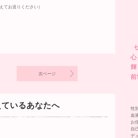
@に変えてお送りください）
心
輝
次ページ
前
えているあなたへ
性
血
お
自
デ