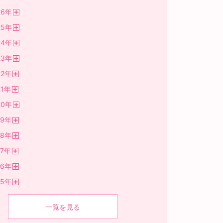
26
年
開
25
年
く
開
24
年
く
開
23
年
く
開
22
年
く
開
1
年
く
開
20
年
く
開
19
年
く
開
18
年
く
開
7
年
く
開
16
年
く
開
15
年
く
開
く
一覧を見る