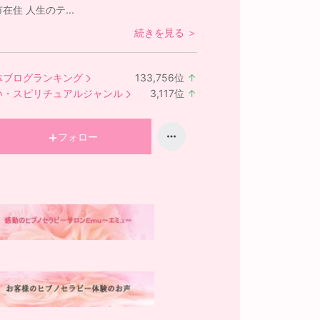
在住 人生のテ...
続きを見る ＞
体ブログランキング
133,756
位
↑
ラ
い・スピリチュアルジャンル
3,117
位
↑
ン
ラ
キ
ン
ン
キ
フォロー
グ
ン
上
グ
昇
上
昇