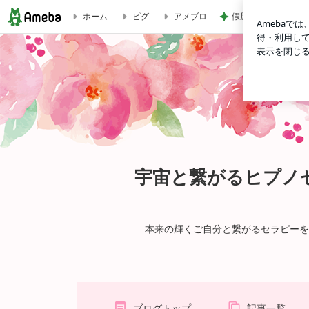
假屋崎 絶品だった
ホーム
ピグ
アメブロ
宇宙と繋がるヒプノセラピー インナーチャイルドの癒し 
宇宙と繋がるヒプノ
本来の輝くご自分と繋がるセラピーを
ブログトップ
記事一覧