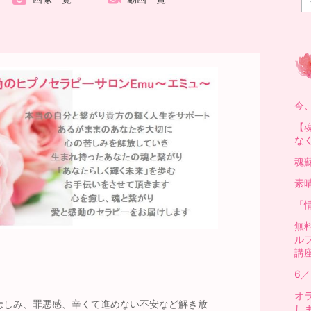
今
【
な
魂
素
「
無
ル
講
6
オ
や悲しみ、罪悪感、辛くて進めない不安など解き放
し