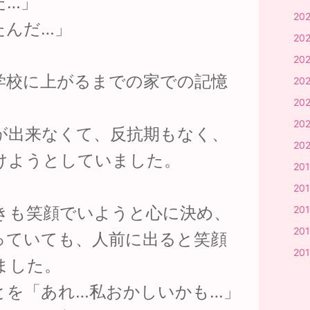
だ…」
20
たんだ…」
20
20
学校に上がるまでの家での記憶
20
20
。
202
が出来なくて、反抗期もなく、
20
けようとしていました。
20
20
きも笑顔でいようと心に決め、
201
20
っていても、人前に出ると笑顔
20
ました。
とを「あれ…私おかしいかも…」