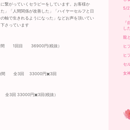
たに繋がっていくセラピーをしています。お客様か
5
った」「人間関係が改善した」「ハイヤーセルフと日
『
分の軸で生きれるようになった」などお声を頂いてい
『
て下さっています
し
龍
間 1回目 36900円(税抜）
ヒ
ヒ
セ
女
 全3回 33000円✖️3回
3回 33000円✖️3回(税抜）