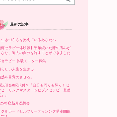
最新の記事
、生きづらさを抱えているあなたへ
魂蘇セラピー体験談】半年続いた膝の痛みが
くなり、過去の自分を許すことができました
蘇セラピー 体験モニター募集
晴らしい人生を生きる
情熱を目覚めさせる」
料説明会&瞑想付き『自分も周りも輝く！セ
フヒーリングマスター＆ヒプノセラピー基礎
座」』
／25蟹座新月瞑想会
ラクルカードセルフリーディンング講座開催
ます！