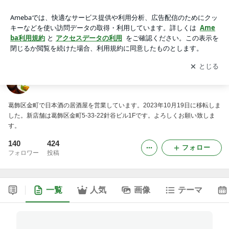
かもし処ひょんのブログ
アプリをダウンロードして
ブログの更新通知
を受け取りまし
開く
ょう。
かもし処ひょんのブログ
葛飾区金町で日本酒の居酒屋を営業しています。2023年10月19日に移転しま
した。新店舗は葛飾区金町5-33-22針谷ビル1Fです。よろしくお願い致しま
す。
140
424
フォロー
フォロワー
投稿
一覧
人気
画像
テーマ