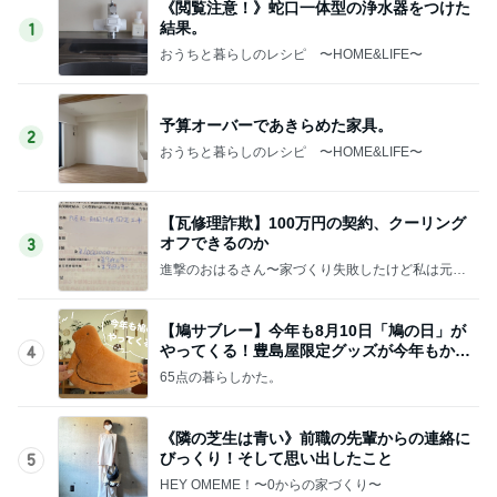
《閲覧注意！》蛇口一体型の浄水器をつけた
結果。
1
おうちと暮らしのレシピ 〜HOME&LIFE〜
予算オーバーであきらめた家具。
2
おうちと暮らしのレシピ 〜HOME&LIFE〜
【瓦修理詐欺】100万円の契約、クーリング
オフできるのか
3
進撃のおはるさん〜家づくり失敗したけど私は元気
です〜
【鳩サブレー】今年も8月10日「鳩の日」が
やってくる！豊島屋限定グッズが今年もかわ
4
いすぎる♡
65点の暮らしかた。
《隣の芝生は青い》前職の先輩からの連絡に
びっくり！そして思い出したこと
5
HEY OMEME！〜0からの家づくり〜