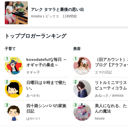
アレク タマラと最後の思い出
Amebaトピックス
11時間前
トップブロガーランキング
子育て
美容
1
1
kosodatefulな毎日 ～
（旧アカウント）
オギャ子の暴走～
ブログ【アラフォ
社売却セカンドラ
オギャ子
エマの日記
フ】
2
2
日曜日は９時まで寝た
リトルミニマリス
い。
ビューティコラム 
little minimalist'
あべかわ
あねっさ／anessa
uty colum
3
3
四十路シンパパの家族
美人になれる、た
日記
んの魔法
はやパパ
hiromi