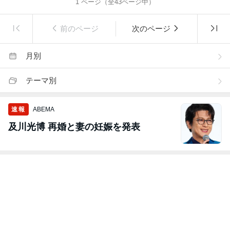
1
ページ（全
43
ページ中）
前のページ
次のページ
月別
テーマ別
速報
ABEMA
及川光博 再婚と妻の妊娠を発表