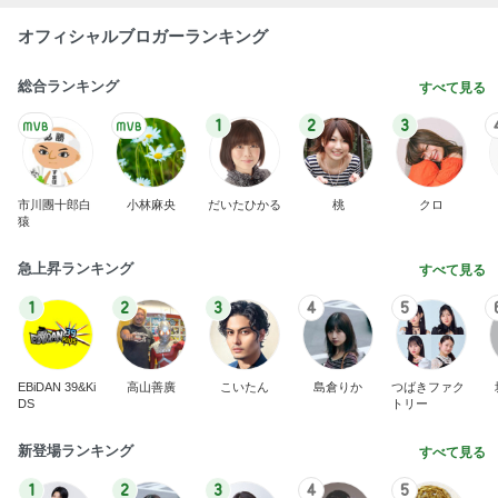
オフィシャルブロガーランキング
総合ランキング
すべて見る
1
2
3
市川團十郎白
小林麻央
だいたひかる
桃
クロ
猿
急上昇ランキング
すべて見る
1
2
3
4
5
EBiDAN 39&Ki
高山善廣
こいたん
島倉りか
つばきファク
DS
トリー
新登場ランキング
すべて見る
1
2
3
4
5