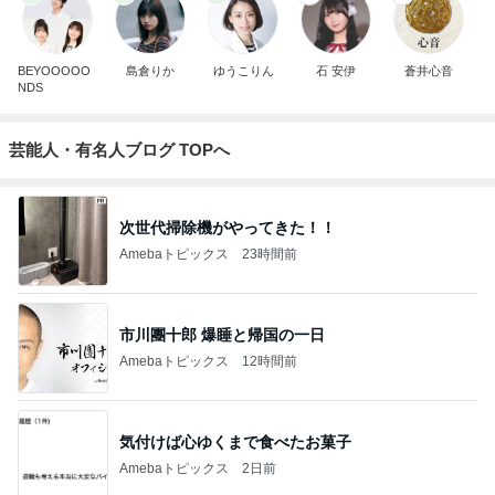
BEYOOOOO
島倉りか
ゆうこりん
石 安伊
蒼井心音
NDS
芸能人・有名人ブログ TOPへ
次世代掃除機がやってきた！！
Amebaトピックス
23時間前
市川團十郎 爆睡と帰国の一日
Amebaトピックス
12時間前
気付けば心ゆくまで食べたお菓子
Amebaトピックス
2日前