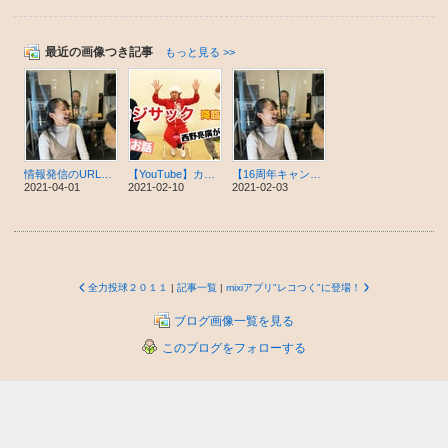
最近の画像つき記事
もっと見る >>
情報発信のURLが新しくなります【大阪でボイトレならハートボイススタジオ】
【YouTube】カジサックさん 角田信朗さんと対談しました
【16周年キャンペーン 第2弾】初月０円、無料で受講できます！
2021-04-01
2021-02-10
2021-02-03
全力投球２０１１
|
記事一覧
|
mixiアプリ"レコつく"に登場！
ブログ画像一覧を見る
このブログをフォローする