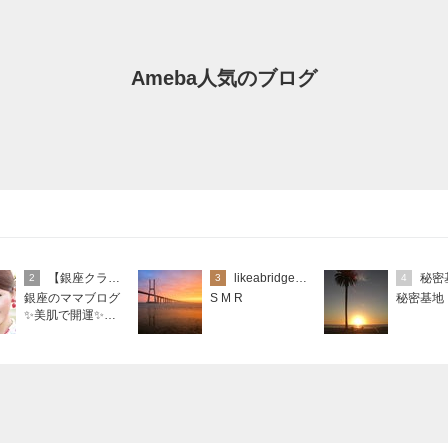
Ameba人気のブログ
【銀座クラブ高嶋】元OL婚約破棄から24歳で銀座ママ25歳でオーナーママ銀座 美肌で開運♡パワースポット巡り高嶋りえ子ブログ
likeabridgeover
秘密
2
3
4
銀座のママブログ
S M R
秘密基地
✨美肌で開運✨銀
座ママが作った化
粧品✨銀座クラブ
高嶋25歳で開店✨
高嶋りえ子 お着
物でエルメス バ
ーキン コーデ