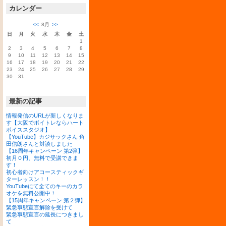
カレンダー
<<
8月
>>
日
月
火
水
木
金
土
1
2
3
4
5
6
7
8
9
10
11
12
13
14
15
16
17
18
19
20
21
22
23
24
25
26
27
28
29
30
31
最新の記事
情報発信のURLが新しくなりま
す【大阪でボイトレならハート
ボイススタジオ】
【YouTube】カジサックさん 角
田信朗さんと対談しました
【16周年キャンペーン 第2弾】
初月０円、無料で受講できま
す！
初心者向けアコースティックギ
ターレッスン！！
YouTubeにて全てのキーのカラ
オケを無料公開中！
【15周年キャンペーン 第２弾】
緊急事態宣言解除を受けて
緊急事態宣言の延長につきまし
て