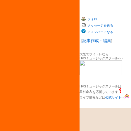
フォロー
メッセージを送る
アメンバーになる
[
記事作成・編集
]
大阪でボイトレなら
HVSミュージックスクールへ♪
HVSミュージックスクールは
星村麻衣を応援しています
ライブ情報などは
公式サイト
へ