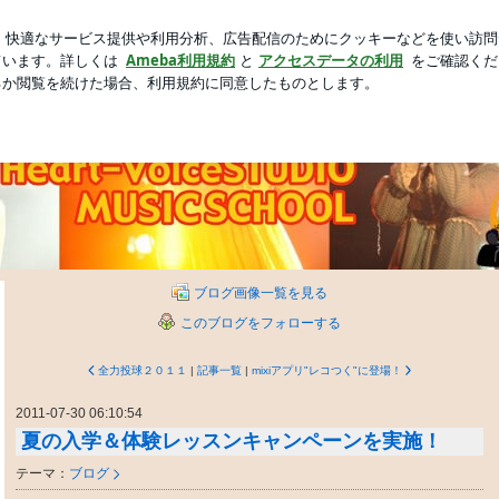
別の方面電車
新規登録
ロ
芸能人ブログ
人気ブログ
ならココ！歌手デビューや歌うまになるため
トレならココ！歌手デビューや歌うまになるためのサポートしま
ジオミュージックスクールです♪ボーカル、ギター、ベース、DTM、作詞作
でたくさんの人がボイストレーニング（ボイトレ）を受講中！
ブログ画像一覧を見る
このブログをフォローする
全力投球２０１１
|
記事一覧
|
mixiアプリ"レコつく"に登場！
2011-07-30 06:10:54
夏の入学＆体験レッスンキャンペーンを実施！
テーマ：
ブログ