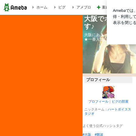
案内係を信じ乗った
ホーム
ピグ
アメブロ
大阪でボイトレ
夏の入学＆体験レッスンキャンペーンを実施！ | 大阪でボイ
す♪
大阪にあるハートボイススタ
★一番人気はボーカルコース
プロフィール
プロフィール
｜
ピグの部屋
ニックネーム：
ハートボイスス
タジオ
よく使う公式ハッシュタグ
#大阪
#難波