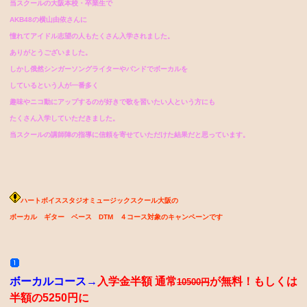
当スクールの大阪本校・卒業生で
AKB48の横山由依さんに
憧れてアイドル志望の人もたくさん入学されました。
ありがとうございました。
しかし俄然シンガーソングライターやバンドでボーカルを
しているという人が一番多く
趣味やニコ動にアップするのが好きで歌を習いたい人という方にも
たくさん入学していただきました。
当スクールの講師陣の指導に信頼を寄せていただけた結果だと思っています。
ハートボイススタジオミュージックスクール大阪の
ボーカル ギター ベース DTM ４コース対象のキャンペーンです
ボーカルコース→
入学金半額 通常
が無料！もしくは
10500円
半額の5250円
に