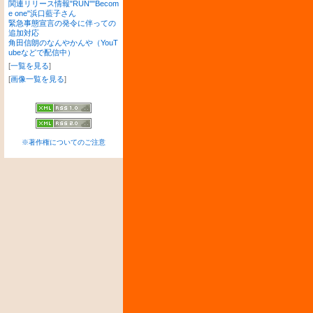
関連リリース情報"RUN""Becom
e one"浜口藍子さん
緊急事態宣言の発令に伴っての
追加対応
角田信朗のなんやかんや（YouT
ubeなどで配信中）
[
一覧を見る
]
[
画像一覧を見る
]
※著作権についてのご注意