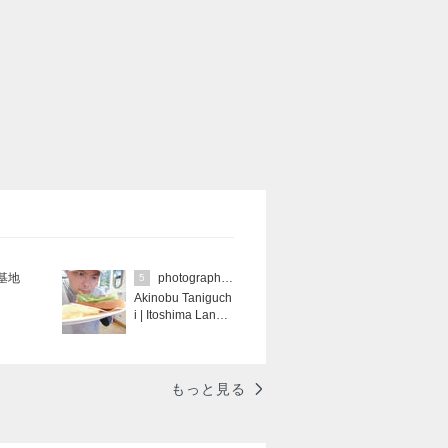
基地
photographer✩AkinobuTaniguchi
5
Akinobu Taniguch
i | Itoshima Lands
cape Photograph
er
もっと見る