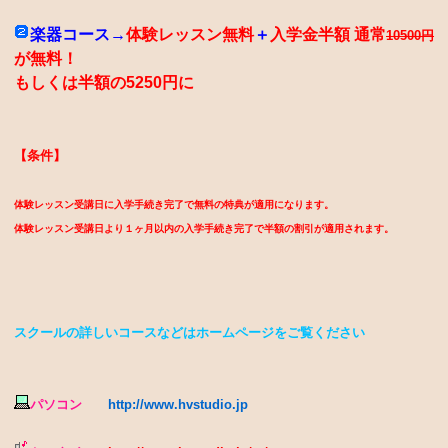
楽器コース→
体験レッスン無料
＋
入学金半額 通常
10500円
が
無料！
もしくは半額の5250円
に
【条件】
体験レッスン受講日に入学手続き完了で無料の特典が適用になります。
体験レッスン受講日より１ヶ月以内の入学手続き完了で半額の割引が適用されます。
スクールの詳しいコースなどはホームページをご覧ください
パソコン
http://www.hvstudio.jp