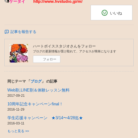
ケータイ
http://www.hvstudio.jp/m/
いいね
記事を報告する
ハートボイススタジオ
さんをフォロー
ブログの更新情報が受け取れて、アクセスが簡単になります
フォロー
同じテーマ 「
ブログ
」 の記事
Web割,LINE割＆体験レッスン無料
2017-09-21
10周年記念キャンペーンfinal！
2016-11-29
学生応援キャンペーン ★3/14〜4/28迄★
2016-03-11
もっと見る >>