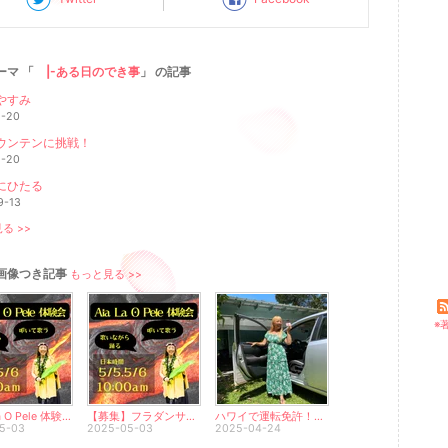
ーマ 「
|-ある日のでき事
」 の記事
やすみ
1-20
ウンテンに挑戦！
1-20
にひたる
9-13
る >>
画像つき記事
もっと見る >>
※
Aia La O Pele 体験会やります/歌いながら踊る・叩いて歌う/フラカヒコ
【募集】フラダンサーのための『魅力と才能を覚醒させ魂を輝かせる』講座・プライベートレッスン
ハワイで運転免許！ロードテスト合格しました〜〜Ver2
5-03
2025-05-03
2025-04-24