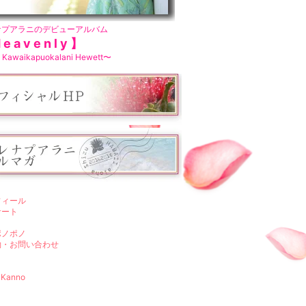
ナプアラニのデビューアルバム
e a v e n l y 】
 Kawaikapuokalani Hewett〜
フィール
サート
ポノポノ
約・お問い合わせ
 Kanno