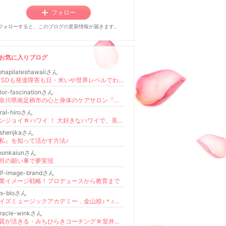
フォロー
フォローすると、このブログの更新情報が届きます。
お気に入りブログ
ohapilateshawaiiさん
PTSDも発達障害も日・米いや世界レベルでわからないことだらけのブログ
lor-fascinationさん
神奈川県南足柄市の心と身体のケアサロン『ふぅの森』オフィシャルブログ
ral-hiroさん
エンジョイ☆ハワイ ！ 大好きなハワイで、美味しい休日
ashenjkaさん
私』を知って活かす方法♪
oonkaiunさん
月の願い事で夢実現
lf-image-brandさん
業イメージ戦略！プロデュースから教育まで
ys-bloさん
アイズミュージックアカデミー．金山校♪＊♪＊♪＊♪＊♪＊♪アイズボーカルスクール名古屋駅前校♪＊♪ スタッフブログ
racle-winkさん
本質が活きる・みちひらきコーチング☆室井奈実