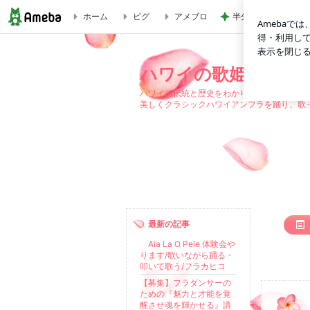
ホーム
ピグ
アメブロ
半分以上残した四国
いらないものはいりません | ハワイの歌姫オレナ
ハワイの歌姫オレナ
ハワイの伝統と歴史をわかりやすく盛り込み
美しくクラシックハワイアンフラを踊り、歌
最新の記事
Aia La O Pele 体験会や
ります/歌いながら踊る・
叩いて歌う/フラカヒコ
【募集】フラダンサーの
ための『魅力と才能を覚
醒させ魂を輝かせる』講