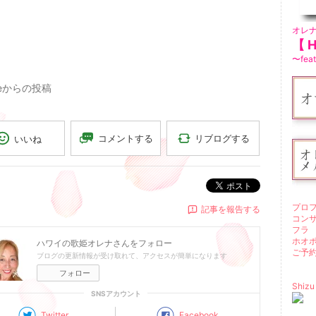
オレ
【 H 
〜feat
oneからの投稿
リブログする
コメントする
いいね
ポスト
プロ
記事を報告する
コン
フラ
ホオ
ハワイの歌姫オレナ
さんをフォロー
ご予
ブログの更新情報が受け取れて、アクセスが簡単になります
フォロー
Shizu
SNSアカウント
Twitter
Facebook