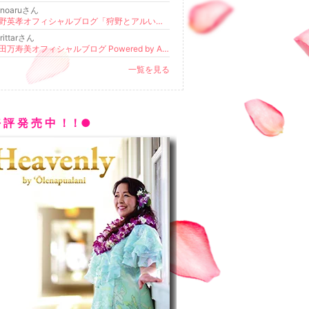
anoaruさん
狩野英孝オフィシャルブログ「狩野とアルいてく」Powered by Ameba
rittarさん
成田万寿美オフィシャルブログ Powered by Ameba
一覧を見る
 評 発 売 中 ！！●