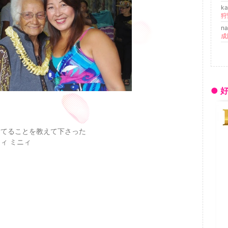
k
na
● 好
捨てることを教えて下さった
ィ ミニィ