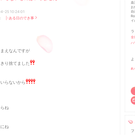
血
お
4-25 10:24:01
自
R
：
|-ある日のでき事
イ
ラ
全
ハ
りまえなんですが
よ
っきり捨てました
#
ていらないから
たらね
とにね
フ