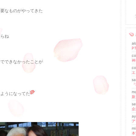
必要なものがやってきた
たらね
al
co
までできなかったことが
co
s
『
m
るようになってた
新
se
企
a
mi