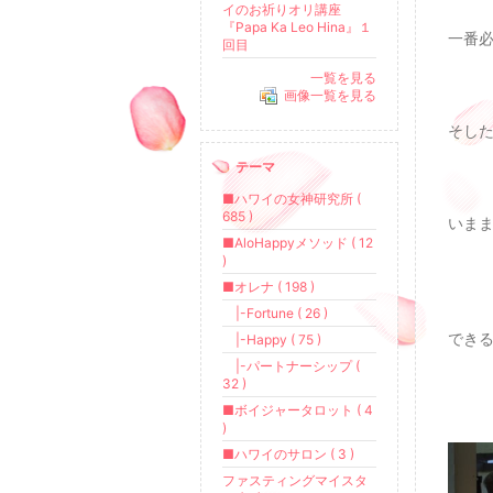
イのお祈りオリ講座
『Papa Ka Leo Hina』１
一番
回目
一覧を見る
画像一覧を見る
そし
テーマ
■ハワイの女神研究所 (
685 )
いま
■AloHappyメソッド ( 12
)
■オレナ ( 198 )
|-Fortune ( 26 )
でき
|-Happy ( 75 )
|-パートナーシップ (
32 )
■ボイジャータロット ( 4
)
■ハワイのサロン ( 3 )
ファスティングマイスタ