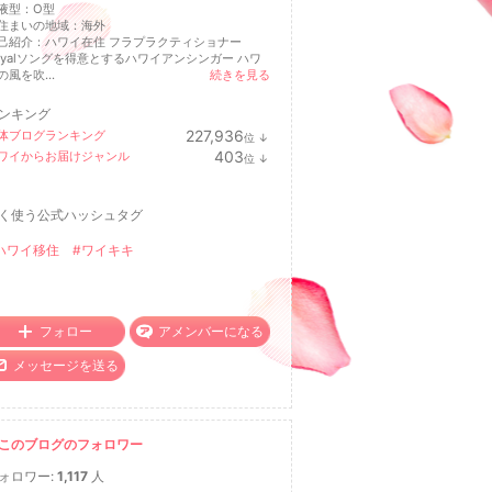
液型：
O型
住まいの地域：
海外
己紹介：ハワイ在住 フラプラクティショナー
oyalソングを得意とするハワイアンシンガー ハワ
の風を吹...
続きを見る
ンキング
227,936
体ブログランキング
位
↓
ラ
403
ワイからお届けジャンル
位
↓
ン
ラ
キ
ン
ン
キ
グ
く使う公式ハッシュタグ
ン
下
グ
降
下
ハワイ移住
#ワイキキ
降
フォロー
アメンバーになる
メッセージを送る
このブログのフォロワー
ォロワー:
1,117
人