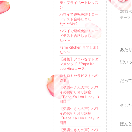
座・プライベートレッス
ン
2013-0
ハワイで運転免許！ロー
テーマ
ドテスト合格しまし
た〜〜Ver2
ハワイで運転免許！ロー
ドテスト合格しまし
た〜〜
Farm Kitchen 再開しまし
あた
た〜〜
【募集】アロハなオトダ
思い
マメソッド『Papa Ka
Leo Hinaコース』
ロミロミセラピストへの
だっ
道８
【受講生さんの声】ハワ
イのお祈りオリ講座
『Papa Ka Leo Hina』３
回目
そし
【受講生さんの声】ハワ
イのお祈りオリ講座
『Papa Ka Leo Hina』２
回目
ほん
【受講生さんの声】ハワ