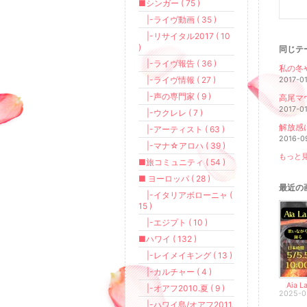
■シンガー ( 75 )
|-ライヴ動画 ( 35 )
|-リサイタル2017 ( 10
)
同じテ
|-ライヴ報告 ( 36 )
私の冬
|-ライヴ情報 ( 27 )
2017-0
|-声の専門家 ( 9 )
高尾マ
2017-0
|-ウクレレ ( 7 )
解放感
|-アーティスト ( 63 )
2016-0
|-マナ☆アロハ ( 39 )
もっと見
■旅コミュニティ ( 54 )
■ ヨーロッパ ( 28 )
最近の
|-イタリアボローニャ (
15 )
|-エジプト ( 10 )
■ハワイ ( 132 )
|-レイメイキング ( 13 )
|-カルチャー ( 4 )
|-オアフ2010.夏 ( 9 )
2025-0
|-ハワイ島/オアフ2011.