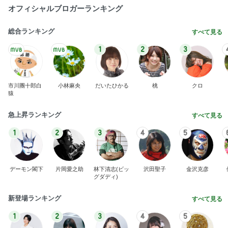
オフィシャルブロガーランキング
総合ランキング
すべて見る
1
2
3
市川團十郎白
小林麻央
だいたひかる
桃
クロ
猿
急上昇ランキング
すべて見る
1
2
3
4
5
デーモン閣下
片岡愛之助
林下清志(ビッ
沢田聖子
金沢克彦
グダディ)
新登場ランキング
すべて見る
1
2
3
4
5