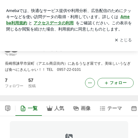
諫早市にあるうなぎ専門店福田屋
アプリをダウンロードして
ブログの更新通知
を受け取りまし
開く
ょう。
諫早市にあるうなぎ専門店福田屋
長崎県諫早市栄町（アエル商店街内）にあるうなぎ屋です。美味しいうなぎ
ば食べにきんしゃい！！ TEL 0957-22-0101
7
57
フォロー
フォロワー
投稿
一覧
人気
画像
テーマ