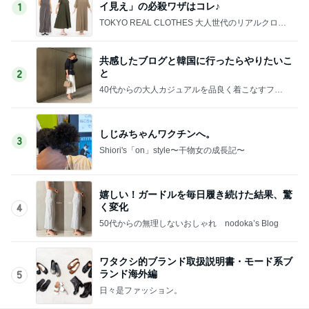
イ見え」の必殺ワザはコレ♪
1
TOKYO REAL CLOTHES 大人世代のリアルクロー
ズ
共感したブログと韓国に行ったらやりたいこ
と
2
40代からの大人カジュアルを品良く着こなすファ
ッションブログ
しじみちゃんワクチンへ。
3
Shiori's「on」style〜干物女の成長記〜
嬉しい！ガードルを毎日履き続けた結果、驚
く変化
4
50代からの無理しないおしゃれ nodoka’s Blog
ワタクシ的ブランド取扱説明書・モード系ブ
ランド海外編
5
日々是ファッション。