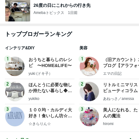
26度の日にこれからの行き先
Amebaトピックス
1日前
トップブロガーランキング
インテリア&DIY
美容
1
1
おうちと暮らしのレシ
（旧アカウント）
ピ 〜HOME&LIFE〜
ブログ【アラフォ
社売却セカンドラ
yuki (ドキ子）
エマの日記
フ】
2
2
ほんとうに必要な物し
リトルミニマリス
か持たない暮らし◆Ke
ビューティコラム 
ep Life Simple◆〜イ
little minimalist'
yukiko
あねっさ／anessa
ンテリアのきろく〜
uty colum
3
3
１００均・カルディ大
美人になれる、た
好き！食いしん坊☆き
んの魔法
らりん☆のブログ
☆きらりん☆
hiromi