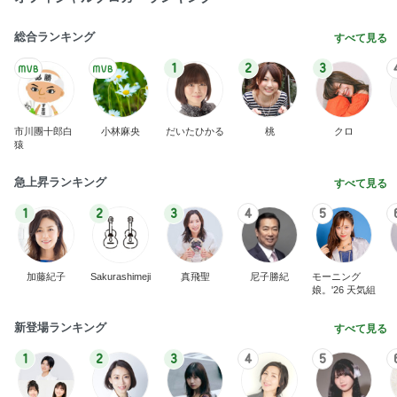
総合ランキング
すべて見る
1
2
3
市川團十郎白
小林麻央
だいたひかる
桃
クロ
猿
急上昇ランキング
すべて見る
1
2
3
4
5
加藤紀子
Sakurashimeji
真飛聖
尼子勝紀
モーニング
娘。'26 天気組
新登場ランキング
すべて見る
1
2
3
4
5