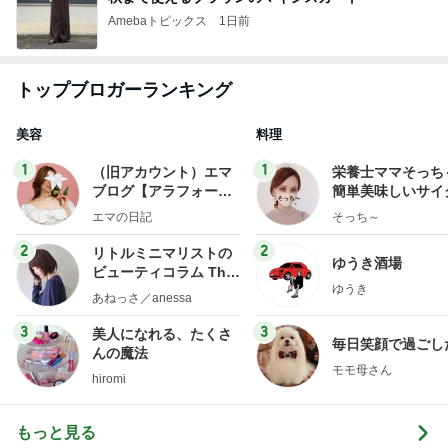
Amebaトピックス
1日前
トップブロガーランキング
美容
料理
1
1
（旧アカウント）エマ
栄養士ママそっち
ブログ【アラフォー会
簡単美味しいサイ
社売却セカンドライ
献立
エマの日記
そっち～
フ】
2
2
リトルミニマリストの
ゆうき酒場
ビューティコラム The
ゆうき
little minimalist's bea
あねっさ／anessa
uty colum
3
3
美人になれる、たくさ
毎日笑顔で過ごし
んの魔法
モモ母さん
hiromi
もっと見る