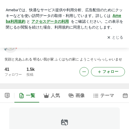
ふくはちキッチン
アプリをダウンロードして
ブログの更新通知
を受け取りまし
開く
ょう。
ふくはちキッチン
笑顔と光あふれる 明るい我が家 ふくはちの家に ようこそ いらっしゃいませ
41
1.5k
フォロー
フォロワー
投稿
一覧
人気
画像
テーマ