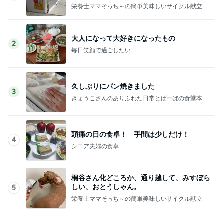
栄養士ママそっち～の簡単美味しいサイクル献立
大人になって大好きになったもの
2
毎日笑顔で過ごしたい
久しぶりにパン焼きました
3
きょうこさんのありふれた日常とばーばの食堂本日
のメニュー
頭痛の日の食卓！ 手間は少しだけ！
4
シニア夫婦の食卓
桐谷さん化どころか、通り越して、みすぼら
しい、おとうしゃん。
5
栄養士ママそっち～の簡単美味しいサイクル献立