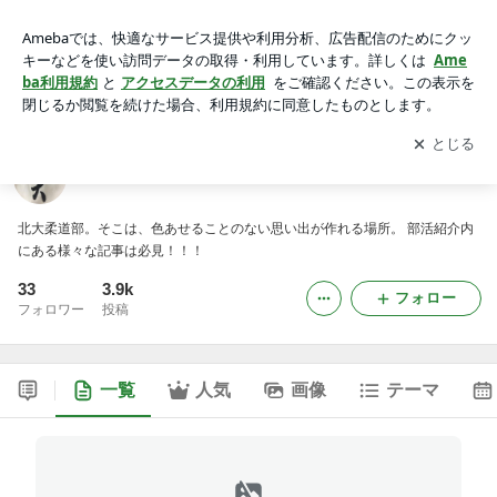
北大柔道部ログ
アプリをダウンロードして
ブログの更新通知
を受け取りまし
開く
ょう。
北大柔道部ログ
北大柔道部。そこは、色あせることのない思い出が作れる場所。 部活紹介内
にある様々な記事は必見！！！
33
3.9k
フォロー
フォロワー
投稿
一覧
人気
画像
テーマ