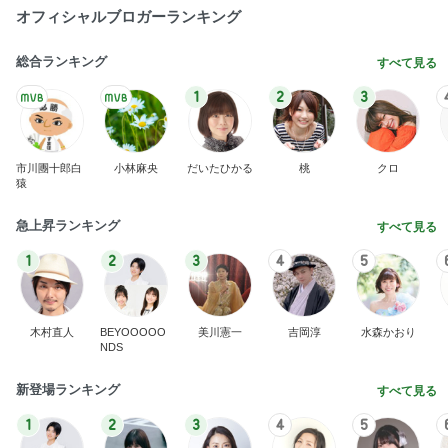
オフィシャルブロガーランキング
総合ランキング
すべて見る
1
2
3
市川團十郎白
小林麻央
だいたひかる
桃
クロ
猿
急上昇ランキング
すべて見る
1
2
3
4
5
木村直人
BEYOOOOO
美川憲一
吉岡淳
水森かおり
NDS
新登場ランキング
すべて見る
1
2
3
4
5