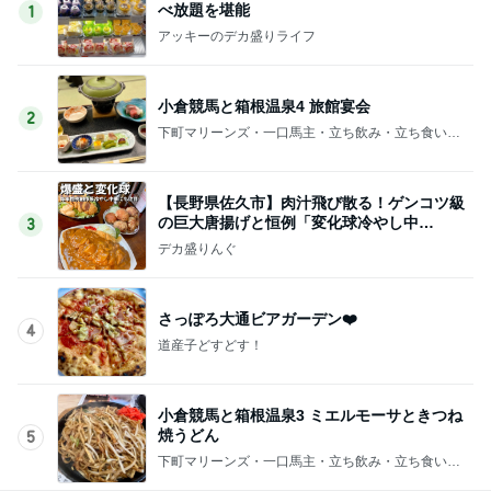
べ放題を堪能
1
アッキーのデカ盛りライフ
小倉競馬と箱根温泉4 旅館宴会
2
下町マリーンズ・一口馬主・立ち飲み・立ち食いそ
ば
【長野県佐久市】肉汁飛び散る！ゲンコツ級
の巨大唐揚げと恒例「変化球冷やし中
3
華」！！〜李紅蘭さん〜
デカ盛りんぐ
さっぽろ大通ビアガーデン❤️
4
道産子どすどす！
小倉競馬と箱根温泉3 ミエルモーサときつね
焼うどん
5
下町マリーンズ・一口馬主・立ち飲み・立ち食いそ
ば