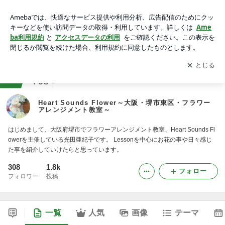
Heart Sounds Flower～大阪・堺市東区・フラワーアレンジメ
ント教室～
アプリをダウンロードして
ブログの更新通知
を受け取りまし
開く
ょう。
ranking
教室・スクールジャンル
768
Heart Sounds Flower～大阪・堺市東区・フラワー
アレンジメント教室～
はじめまして、大阪府堺市でフラワーアレンジメント教室、Heart Sounds Fl
owerを主催している光田亜紀子です。 Lessonを中心にお花の事や日々感じ
た事を紹介していけたらと思っています。
308
1.8k
フォロー
フォロワー
投稿
一覧
人気
画像
テーマ