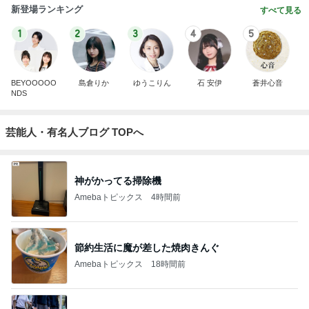
新登場ランキング
すべて見る
1
2
3
4
5
BEYOOOOO
島倉りか
ゆうこりん
石 安伊
蒼井心音
NDS
芸能人・有名人ブログ TOPへ
神がかってる掃除機
Amebaトピックス
4時間前
節約生活に魔が差した焼肉きんぐ
Amebaトピックス
18時間前