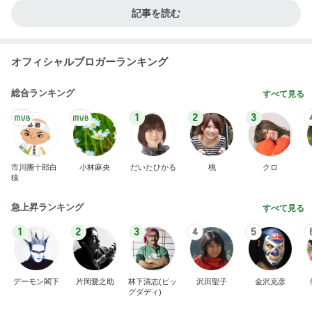
記事を読む
オフィシャルブロガーランキング
総合ランキング
すべて見る
1
2
3
市川團十郎白
小林麻央
だいたひかる
桃
クロ
猿
急上昇ランキング
すべて見る
1
2
3
4
5
デーモン閣下
片岡愛之助
林下清志(ビッ
沢田聖子
金沢克彦
グダディ)