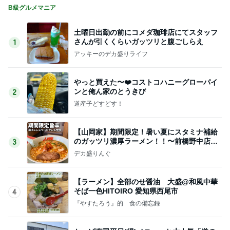
B級グルメマニア
土曜日出勤の前にコメダ珈琲店にてスタッフ
さんが引くくらいガッツリと腹ごしらえ
1
アッキーのデカ盛りライフ
やっと買えた〜❤️コストコハニーグローパイ
ンと俺ん家のとうきび
2
道産子どすどす！
【山岡家】期間限定！暑い夏にスタミナ補給
のガッツリ濃厚ラーメン！！〜前橋野中店さ
3
ん〜
デカ盛りんぐ
【ラーメン】全部のせ醤油 大盛@和風中華
そば一色HITOIRO 愛知県西尾市
4
『やすたろう』的 食の備忘録