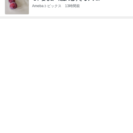
Amebaトピックス
13時間前
次世代掃除機がやってきた！！
Amebaトピックス
4時間前
イロチ買いした履き心地良い新作
Amebaトピックス
1日前
限定品を選ぶ手土産への違和感
Amebaトピックス
1日前