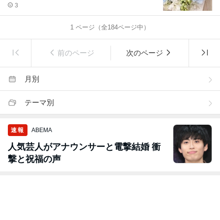
3
1
ページ（全
184
ページ中）
前のページ
次のページ
月別
テーマ別
速報
ABEMA
人気芸人がアナウンサーと電撃結婚 衝
撃と祝福の声