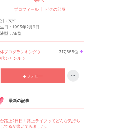
プロフィール
ピグの部屋
別：
女性
生日：
1995年2月9日
液型：
AB型
体ブログランキング
317,658
位
↑
ラ
0代ジャンル
ン
キ
ン
フォロー
グ
上
昇
最新の記事
台路上2日目！路上ライブってどんな気持ち
してるか書いてみました。