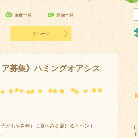
画像一覧
動画一覧
次ページ
ィア募集》ハミングオアシス
る子どもや青年）に夏休みを届けるイベント
自
す。
ト