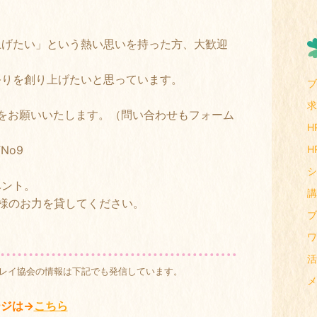
げたい」という熱い思いを持った方、大歓迎
祭りを創り上げたいと思っています。
ブ
求
録をお願いいたします。（問い合わせもフォーム
H
TNo9
H
シ
ベント。
講
様のお力を貸してください。
ブ
ワ
活
ピタルプレイ協会の情報は下記でも発信しています。
メ
ジは→
こちら