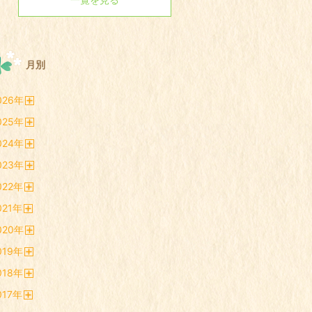
月別
026
年
開
025
年
く
開
024
年
く
開
023
年
く
開
022
年
く
開
021
年
く
開
020
年
く
開
019
年
く
開
018
年
く
開
017
年
く
開