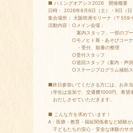
■ ハミングオアシス2026 開催概要
日時： 2026年8月8日（土）・9日（
集合場所： 大阪咲洲モリーナ（〒559-0
活動内容：○メイン会場：
案内スタッフ、一部のブースで
○モノヒト展・あそびコーナーの
・受付、順番の整理
○受付スタッフ
○巡回スタッフ（案内・声掛け、
○ステージプログラム補助ス
■終日参加いてくださる方には、お弁当
（学生は追加で、交通費1000円、希
おだしさせていただきます。
■ こんな方を求めています！
A：医療・教育・福祉関係者など経験が
子どもたちの安心・安全な体験のサポ