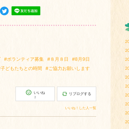
2
2
ズ
#ボランティア募集
#８月８日
#8月9日
2
#子どもたちとの時間
#ご協力お願いします
2
2
2
いいね
リブログする
2
2
2
いいね！した人一覧
2
2