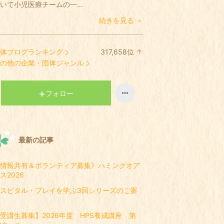
いて小児医療チームの一...
続きを見る ＞
体ブログランキング
317,658
位
↑
ラ
の他の企業・団体ジャンル
ン
キ
ン
フォロー
グ
上
昇
最新の記事
情報共有＆ボランティア募集》ハミングオア
ス2026
スピタル・プレイを学ぶ3回シリーズのご案
受講生募集】2026年度 HPS養成講座 第