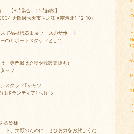
2
令
日） 【9時集合、17時解散】
の
034 大阪府大阪市住之江区南港北1-12-10）
【
し
福祉機器出展ブースのサポート
N
サポートスタッフとして
紹
【
第
専門職は介護や救護支援も）
《
タッフ
研
【
、スタッフTシャツ
別
望者はボランティア証明）を
【
イ
～
ある皆様
ート、笑顔のために、ぜひお力をお貸しくだ