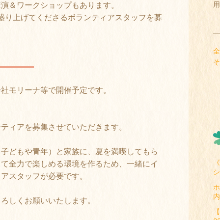
講演＆ワークショップもあります。
用
を盛り上げてくださるボランティアスタッフを募
全
そ
会社モリーナ等で開催予定です。
ンティアを募集させていただきます。
る子どもや青年）と家族に、夏を満喫してもら
《
して全力で楽しめる環境を作るため、一緒にイ
シ
ィアスタッフが必要です。
ホ
内
よろしくお願いいたします。
【