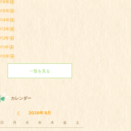
016
年
く
開
015
年
く
開
014
年
く
開
013
年
く
開
012
年
く
開
011
年
く
開
010
年
く
開
く
一覧を見る
カレンダー
2026年 8月
日
月
火
水
木
金
土