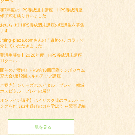
2クール
和7年度のHPS養成週末講座・HPS養成講座
修了式を執り行いました
お知らせ】HPS養成週末講座の聴講生を募集
ます
ursing-plaza.comさんの「資格のチカラ」で
介していただきました
受講生募集】2026年度 HPS養成週末講座
11クール
開催のご案内》HPS第18回国際シンポジウム
究大会/第12回スキルアップ講座
ご案内】シリーズホスピタル・プレイ 領域
ホスピタル・プレイの展開
オンライン講座】ハイリスク児のウェルビー
ングを作り出す遊びの力を学ぼう ～障害児編
一覧を見る