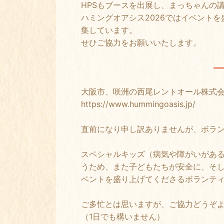
HPSもブースを出展し、まっちゃんの
ハミングオアシス2026ではイベント
集しています。
せひご協力をお願いいたします。
大阪市、咲洲の西尾レントオール株式
https://www.hummingoasis.jp/
直前になり申し訳ありませんが、ボラ
スペシャルキッズ（病気や障がいがあ
うため、また子どもたちが安全に、そ
ベントを盛り上げてくださるボランテ
ご多忙とは思いますが、ご協力どうぞ
（1日でも構いません）