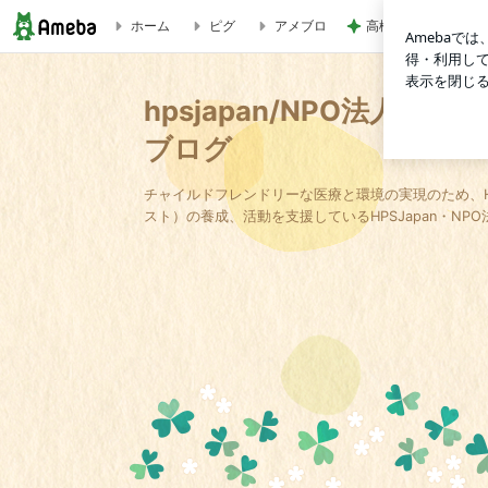
高橋英樹 北海道か
ホーム
ピグ
アメブロ
hpsjapan/NPO法人ホスピタルプレイ協会のブログ
hpsjapan/NPO法人
ブログ
チャイルドフレンドリーな医療と環境の実現のため、
スト）の養成、活動を支援しているHPSJapan・N