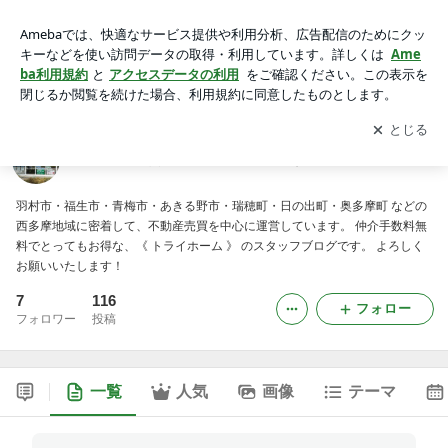
仲介手数料無料のトライホームです！！
アプリをダウンロードして
ブログの更新通知
を受け取りまし
開く
ょう。
仲介手数料無料のトライホームです！！
羽村市・福生市・青梅市・あきる野市・瑞穂町・日の出町・奥多摩町 などの
西多摩地域に密着して、不動産売買を中心に運営しています。 仲介手数料無
料でとってもお得な、《 トライホーム 》 のスタッフブログです。 よろしく
お願いいたします！
7
116
フォロー
フォロワー
投稿
一覧
人気
画像
テーマ