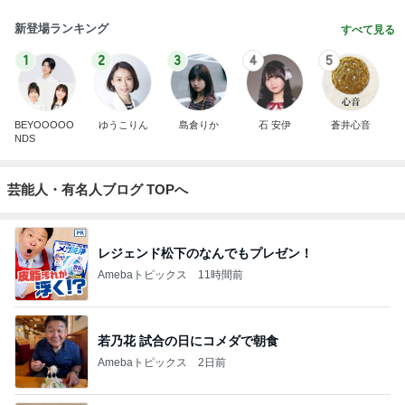
新登場ランキング
すべて見る
1
2
3
4
5
BEYOOOOO
ゆうこりん
島倉りか
石 安伊
蒼井心音
NDS
芸能人・有名人ブログ TOPへ
レジェンド松下のなんでもプレゼン！
Amebaトピックス
11時間前
若乃花 試合の日にコメダで朝食
Amebaトピックス
2日前