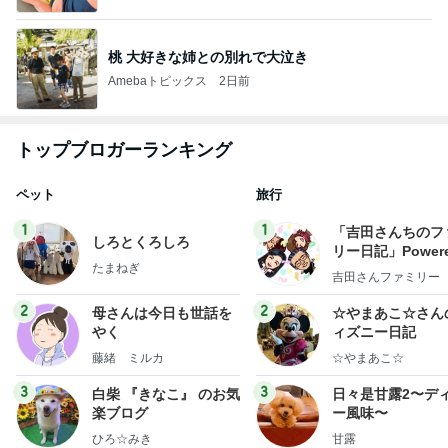
桃 大好きな姉との別れで大泣き
Amebaトピックス
2日前
トップブロガーランキング
ペット
旅行
1
1
「吉田さんちのフ
しろとくろしろ
リー日記」Powere
たまねぎ
y Ameba 吉田さ
吉田さんファミリー
ミリーオフィシャ
ログ
2
2
母さんは今日も世話を
☆やまあこ☆さん
やく
ィズニー日記
藤緒 ミルカ
☆やまあこ☆
3
3
白柴 『きなこ』 のお気
日々是甘露2〜デ
楽ブログ
ー風味〜
ひろ☆みき
甘露