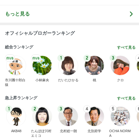
もっと見る
オフィシャルブロガーランキング
総合ランキング
すべて見る
1
2
3
市川團十郎白
小林麻央
だいたひかる
桃
クロ
猿
急上昇ランキング
すべて見る
1
2
3
4
5
AKB48
たんぽぽ川村
北村総一朗
北別府学
OCHA NORM
エミコ
A