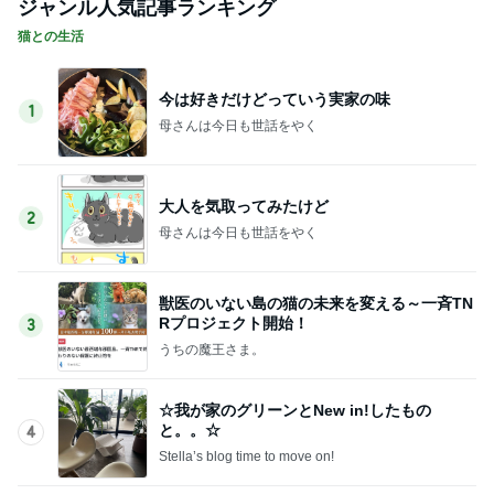
ジャンル人気記事ランキング
猫との生活
今は好きだけどっていう実家の味
1
母さんは今日も世話をやく
大人を気取ってみたけど
2
母さんは今日も世話をやく
獣医のいない島の猫の未来を変える～一斉TN
Rプロジェクト開始！
3
うちの魔王さま。
☆我が家のグリーンとNew in!したもの
と。。☆
4
Stella’s blog time to move on!