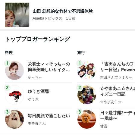
山田 幻想的な竹林で不思議体験
Amebaトピックス
1日前
トップブロガーランキング
料理
旅行
1
1
栄養士ママそっち～の
「吉田さんちのフ
簡単美味しいサイクル
リー日記」Powere
献立
y Ameba 吉田さ
そっち～
吉田さんファミリー
ミリーオフィシャ
ログ
2
2
☆やまあこ☆さん
ゆうき酒場
ィズニー日記
ゆうき
☆やまあこ☆
3
3
日々是甘露2〜デ
毎日笑顔で過ごしたい
ー風味〜
モモ母さん
甘露