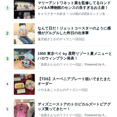
マリーアントワネット展を監修してるロンド
ンV＆A博物館のセンスの良すぎるお土産！
1
キャラクター大好き！コロ助の2回目ロンドン生活
にっき★
なんて日だ！ジェットコースターのように感
情がグルグルした昨日の出来事
2
遠方組さとかのディズニー沼日記
1955 東京ベイ by 星野リゾート夏メニューと
ハロウィンプラン発表！
3
「吉田さんちのファミリー日記」Powered by Ame
ba 吉田さんファミリーオフィシャルブログ
【TDS】スーベニアプレート狙いでまたまた
オーダー
4
☆やまあこ☆さんのディズニー日記
ディズニーストアのトロピカルズートピアグ
ッズ買ってきたー！
5
「吉田さんちのファミリー日記」Powered by Ame