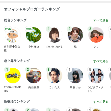
オフィシャルブロガーランキング
総合ランキング
すべて見る
1
2
3
市川團十郎白
小林麻央
だいたひかる
桃
クロ
猿
急上昇ランキング
すべて見る
1
2
3
4
5
EBiDAN 39&Ki
高山善廣
こいたん
島倉りか
つばきファク
DS
トリー
新登場ランキング
すべて見る
1
2
3
4
5