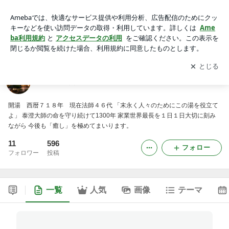
法師の徒然ブログ
アプリをダウンロードして
ブログの更新通知
を受け取りまし
開く
ょう。
法師の徒然ブログ
開湯 西暦７１８年 現在法師４６代 「末永く人々のためにこの湯を役立て
よ」 泰澄大師の命を守り続けて1300年 家業世界最長を１日１日大切に刻み
ながら 今後も「癒し」を極めてまいります。
11
596
フォロー
フォロワー
投稿
一覧
人気
画像
テーマ