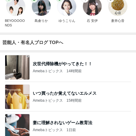
BEYOOOOO
島倉りか
ゆうこりん
石 安伊
蒼井心音
NDS
芸能人・有名人ブログ TOPへ
次世代掃除機がやってきた！！
Amebaトピックス
14時間前
いつ買ったか覚えてないエルメス
Amebaトピックス
15時間前
妻に理解されないゲーム教育法
Amebaトピックス
1日前