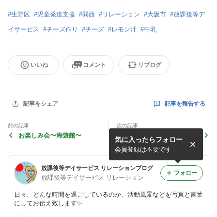
#
生野区
#
児童発達支援
#
巽西
#
リレーション
#
大阪市
#
放課後等デ
イサービス
#
チーズ作り
#
チーズ
#
レモン汁
#
牛乳
いいね
コメント
リブログ
記事を報告する
記事をシェア
前の記事
次の記事
お楽しみ会〜海遊館〜
紙石鹸作り
気に入ったらフォロー
会員登録は不要です
放課後等デイサービス リレーションブログ
フォロー
放課後等デイサービス リレーション
日々、どんな時間を過ごしているのか、活動風景などを写真と言葉
にしてお伝え致します✨