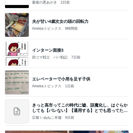
最後の悪あがき
2日前
夫が甘い4歳次女の頭の回転力
Amebaトピックス
9時間前
インターン面接3
四コマ戦士 パパ戦記
7日前
エレベーターで小用を足す子供
Amebaトピックス
1日前
きっと高市ってこの時代に嘘、誤魔化し、はぐらか
しても【バレない】【通用する】とでも思ってたん
だろ
広報 いぬねこ本舗
9日前