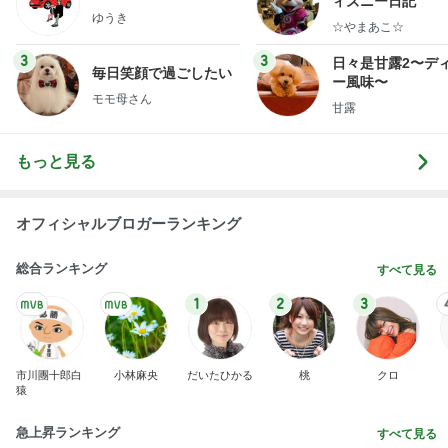
ィズニー日記
ゆうき
☆やまあこ☆
3
3
日々是甘露2〜デ
毎日笑顔で過ごしたい
ー風味〜
モモ母さん
甘露
もっと見る
オフィシャルブロガーランキング
総合ランキング
すべて見る
1
2
3
市川團十郎白
小林麻央
だいたひかる
桃
クロ
猿
急上昇ランキング
すべて見る