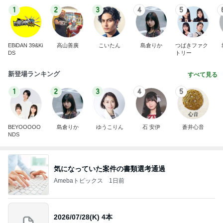
1
2
3
4
5
EBiDAN 39&Ki
高山善廣
こいたん
島倉りか
つばきファク
DS
トリー
新登場ランキング
すべて見る
1
2
3
4
5
BEYOOOOO
島倉りか
ゆうこりん
石 安伊
蒼井心音
NDS
気になっていた案件の書類選考通過
Amebaトピックス
1日前
2026/07/28(K) 4本