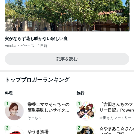
実がならず花も咲かない寂しい庭
Amebaトピックス
1日前
記事を読む
トップブロガーランキング
料理
旅行
1
1
栄養士ママそっち～の
「吉田さんちのフ
簡単美味しいサイクル
リー日記」Powere
献立
y Ameba 吉田さ
そっち～
吉田さんファミリー
ミリーオフィシャ
ログ
2
2
☆やまあこ☆さん
ゆうき酒場