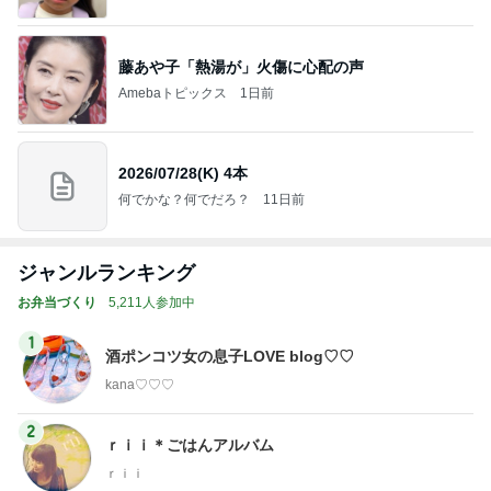
藤あや子「熱湯が」火傷に心配の声
Amebaトピックス
1日前
2026/07/28(K) 4本
何でかな？何でだろ？
11日前
ジャンルランキング
お弁当づくり
5,211人参加中
1
酒ポンコツ女の息子LOVE blog♡♡
kana♡♡♡
2
ｒｉｉ＊ごはんアルバム
ｒｉｉ