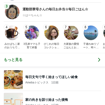
3
運動部寮母さんの毎日お弁当☆毎日ごはん☆
☆はーちゃん☆
4
5
6
7
8
みかぱちこ家
3兄弟ママも子
ぴこれの毎日
大家族の愛情
子連れdeリゾ
のおうちでご
育て終盤
コレクション
ごはんとお弁
ート、時々キ
はん
♬.*ﾟ
当❤︎
ャラ弁
5
ブ
もっと見る
毎日文句で早く始まってほしい給食
Amebaトピックス
1日前
家の向きを誤り始まった後悔