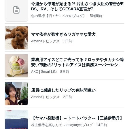
今週から停電が始まる?! 片山さつき大臣の警告がE
BS、RV、そしてGESARA宣言が⁈
心の道標【旧：ヤ～ベェのブログ】
5時間前
ママ依存が強すぎるワガママな愛犬
Amebaトピックス
1日前
業務用アイスどこに売ってる？ロッテやタカナシ等
安い市販の2リットルアイスは業務スーパーやシャ
トレ
AKO | Smart Life
8日前
店員に感謝したリップの色味間違い
Amebaトピックス
2日前
【ヤマハ発動機】～トートバック～【三越伊勢丹】
株主優待を楽しんで～tasayuryのブログ
14日前