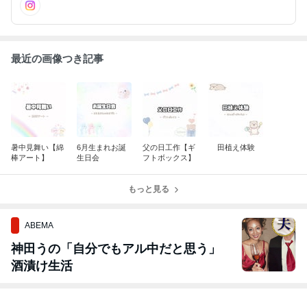
最近の画像つき記事
暑中見舞い【綿
6月生まれお誕
父の日工作【ギ
田植え体験
棒アート】
生日会
フトボックス】
もっと見る
ABEMA
神田うの「自分でもアル中だと思う」
酒漬け生活