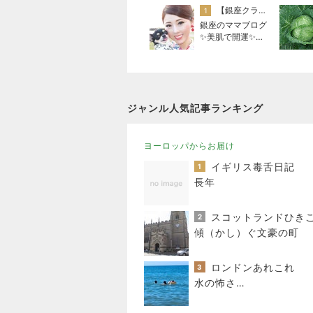
【銀座クラブ高嶋】元OL婚約破棄から24歳で銀座ママ25歳でオーナーママ銀座 美肌で開運♡パワースポット巡り高嶋りえ子ブログ
1
銀座のママブログ
✨美肌で開運✨銀
座ママが作った化
粧品✨銀座クラブ
高嶋25歳で開店✨
高嶋りえ子 お着
物でエルメス バ
ジャンル人気記事ランキング
ーキン コーデ
ヨーロッパからお届け
イギリス毒舌日記
1
長年
2
傾（かし）ぐ文豪の町
ロンドンあれこれ
3
水の怖さ…