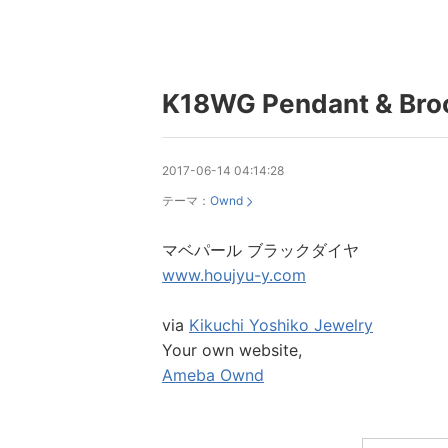
K18WG Pendant & Bro
2017-06-14 04:14:28
テーマ：
Ownd
マベパール ブラックダイヤ
www.houjyu-y.com
via
Kikuchi Yoshiko Jewelry
Your own website,
Ameba Ownd