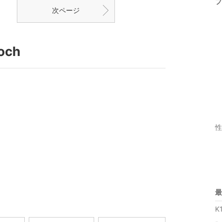
プ
次ページ
och
性
最
K