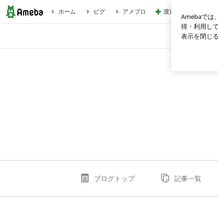
渡辺美奈代 夜のた
ホーム
ピグ
アメブロ
houjyuのブログ
ブログトップ
記事一覧