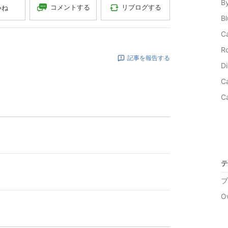
By
コメントする
リブログする
いね
B
C
Ro
記事を報告する
Di
C
C
テ
ブ
Ow