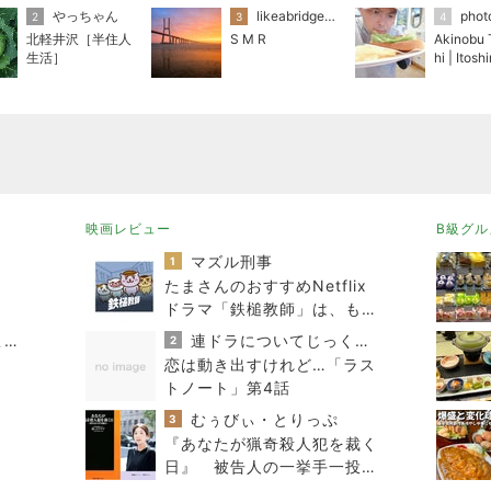
やっちゃん
likeabridgeover
2
3
4
北軽井沢［半住人
S M R
Akinobu 
生活］
hi | Itos
scape Ph
her
映画レビュー
B級グル
マズル刑事
1
たまさんのおすすめNetflix
ドラマ「鉄槌教師」は、もっ
と見たいもっと見たい！なん
スコットランドひきこもり日記
連ドラについてじっくり語るブログ
2
で10話完？
恋は動き出すけれど…「ラス
トノート」第4話
むぅびぃ・とりっぷ
3
『あなたが猟奇殺人犯を裁く
日』 被告人の一挙手一投足
が目の前に浮かぶリアルさ