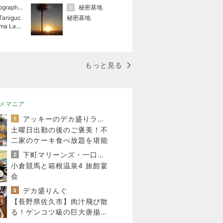
photographer✩AkinobuTaniguchi
秘密基地
5
Taniguc
秘密基地
hima Land
otograp
もっと見る
メマニア
アッキーのデカ盛りライフ
1
土曜日出勤の後のご褒美！不
二家のケーキ食べ放題を堪能
下町マリーンズ・一口馬主・立ち飲み・立ち食いそば
2
小倉競馬と箱根温泉4 旅館宴
会
デカ盛りんぐ
3
【長野県佐久市】肉汁飛び散
る！ゲンコツ級の巨大唐揚げ
と恒例「変化球冷やし中