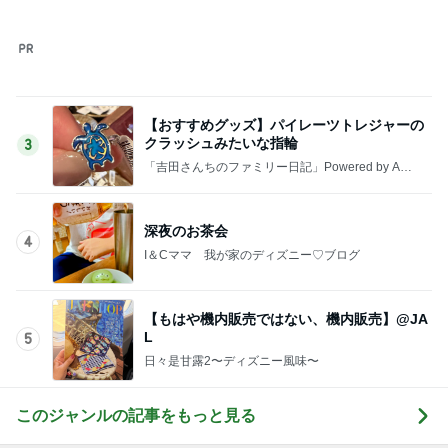
【もはや機内販売ではない、機内販売】@JA
L
5
日々是甘露2〜ディズニー風味〜
このジャンルの記事をもっと見る
次世代掃除機がやってきた！！
Amebaトピックス
8時間前
暑い日のレストランは選び放題
Amebaトピックス
1日前
希少で特別なお線香でのご供養
Amebaトピックス
1日前