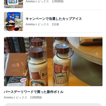
バースデーリワードで買った新作ボトル
Amebaトピックス
22時間前
記事を読む
びっくりするほど涼しい冷感ポンチョ
Amebaトピックス
1日前
待ち受けにした幸運の前兆の光
Amebaトピックス
1日前
KFC我慢後に食べたアイス181kcal
Amebaトピックス
1日前
失意の中の気になってた博多ラーメン