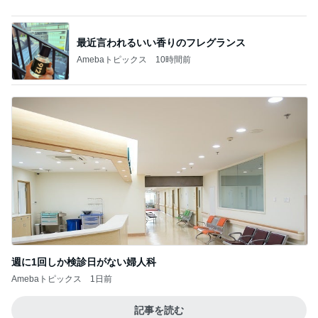
僕の会社が迎えた8歳の誕生日
Amebaトピックス
11時間前
痛風発作の激痛の中でのゴルフ
Amebaトピックス
16時間前
小原正子 高速封鎖でも無事に移動
Amebaトピックス
13時間前
ダイソーで頭が回らず店員に声かけ
Amebaトピックス
1日前