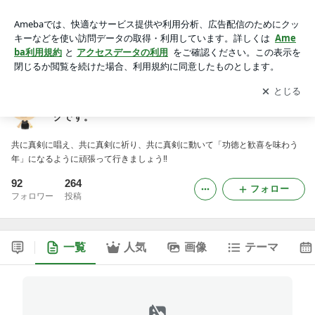
高知市にある日蓮正宗の寺院、法厳寺住職個人のブログです。
アプリをダウンロードして
ブログの更新通知
を受け取りまし
開く
ょう。
高知市にある日蓮正宗の寺院、法厳寺住職個人のブロ
グです。
共に真剣に唱え、共に真剣に祈り、共に真剣に動いて「功徳と歓喜を味わう
年」になるように頑張って行きましょう‼
92
264
フォロー
フォロワー
投稿
一覧
人気
画像
テーマ