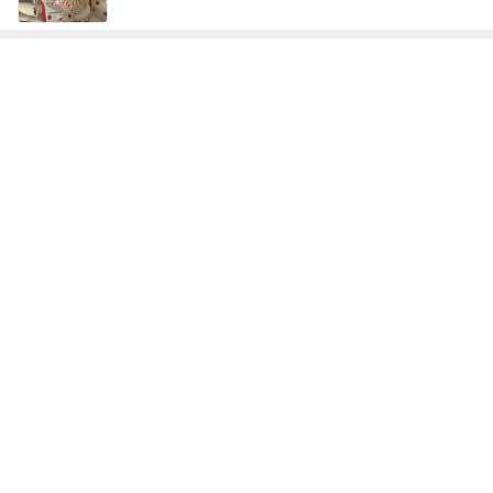
次世代掃除機がやってきた！！
Amebaトピックス
8時間前
早く買わなかったことを後悔した物
Amebaトピックス
2日前
失敗したのに娘がおかわりした料理
Amebaトピックス
13時間前
だいた 夫と一緒な息子の寛ぎ方