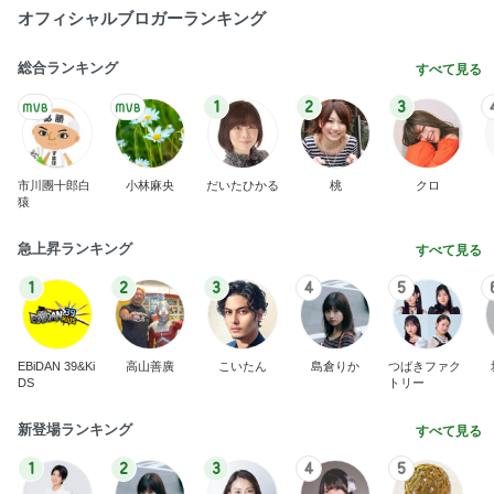
オフィシャルブロガーランキング
総合ランキング
すべて見る
1
2
3
市川團十郎白
小林麻央
だいたひかる
桃
クロ
猿
急上昇ランキング
すべて見る
1
2
3
4
5
EBiDAN 39&Ki
高山善廣
こいたん
島倉りか
つばきファク
DS
トリー
新登場ランキング
すべて見る
1
2
3
4
5