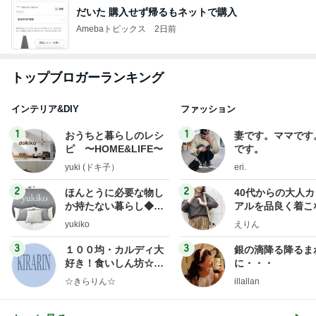
だいた 購入せず帰るもネットで購入
Amebaトピックス
2日前
トップブロガーランキング
インテリア&DIY
ファッション
1
1
おうちと暮らしのレシ
妻です。ママです
ピ 〜HOME&LIFE〜
です。
yuki (ドキ子）
eri.
2
2
ほんとうに必要な物し
40代からの大人
か持たない暮らし◆Ke
アルを品良く着こ
ep Life Simple◆〜イ
ファッションブロ
yukiko
えりん
ンテリアのきろく〜
3
3
１００均・カルディ大
銀の滴降る降るま
好き！食いしん坊☆き
に・・・
らりん☆のブログ
☆きらりん☆
illallan