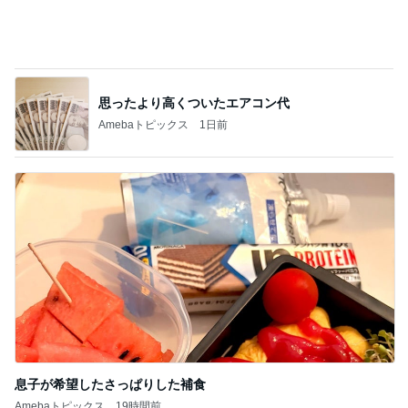
息子が希望したさっぱりした補食
Amebaトピックス
19時間前
記事を読む
しゃぶ葉でレベルアップした牛肉
Amebaトピックス
1日前
ジャンル人気記事ランキング
ディズニーレポ
本日のパークレポート（夏休みだけどそこま