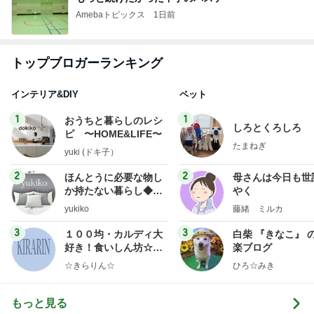
Amebaトピックス
1日前
トップブロガーランキング
インテリア&DIY
ペット
1
1
おうちと暮らしのレシ
しろとくろしろ
ピ 〜HOME&LIFE〜
たまねぎ
yuki (ドキ子）
2
2
ほんとうに必要な物し
母さんは今日も世
か持たない暮らし◆Ke
やく
ep Life Simple◆〜イ
yukiko
藤緒 ミルカ
ンテリアのきろく〜
3
3
１００均・カルディ大
白柴 『きなこ』 
好き！食いしん坊☆き
楽ブログ
らりん☆のブログ
☆きらりん☆
ひろ☆みき
もっと見る