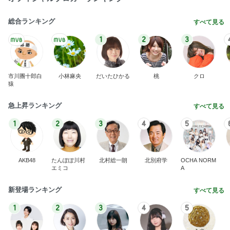
総合ランキング
すべて見る
1
2
3
市川團十郎白
小林麻央
だいたひかる
桃
クロ
猿
急上昇ランキング
すべて見る
1
2
3
4
5
AKB48
たんぽぽ川村
北村総一朗
北別府学
OCHA NORM
エミコ
A
新登場ランキング
すべて見る
1
2
3
4
5