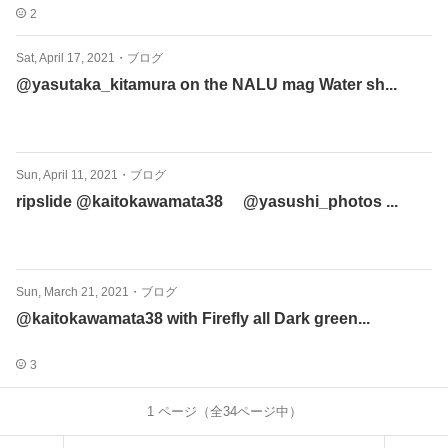
2
Sat, April 17, 2021
・
ブログ
@yasutaka_kitamura on the NALU mag Water sh...
Sun, April 11, 2021
・
ブログ
ripslide @kaitokawamata38 @yasushi_photos ...
Sun, March 21, 2021
・
ブログ
@kaitokawamata38 with Firefly all Dark green...
3
1
ページ（全
34
ページ中）