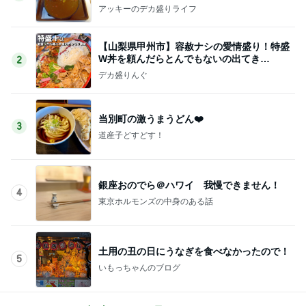
アッキーのデカ盛りライフ
【山梨県甲州市】容赦ナシの愛情盛り！特盛
W丼を頼んだらとんでもないの出てき
2
た…！〜花藤食堂さん〜
デカ盛りんぐ
当別町の激うまうどん❤️
3
道産子どすどす！
銀座おのでら＠ハワイ 我慢できません！
4
東京ホルモンズの中身のある話
土用の丑の日にうなぎを食べなかったので！
5
いもっちゃんのブログ