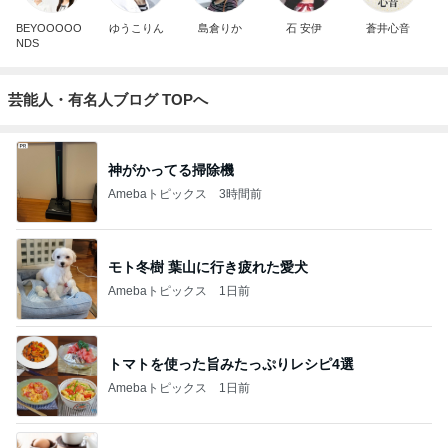
BEYOOOOO
ゆうこりん
島倉りか
石 安伊
蒼井心音
NDS
芸能人・有名人ブログ TOPへ
神がかってる掃除機
Amebaトピックス
3時間前
モト冬樹 葉山に行き疲れた愛犬
Amebaトピックス
1日前
トマトを使った旨みたっぷりレシピ4選
Amebaトピックス
1日前