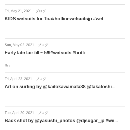
Fri, May 21, 2021
・
ブログ
KIDS wetsuits for Toa#hotlinewetsuitsjp #wet...
Sun, May 02, 2021
・
ブログ
Early late fair till ~ 5/9#wetsuits #hotli...
1
Fri, April 23, 2021
・
ブログ
Art on surfing by @kaitokawamata38 @takatoshi...
Tue, April 20, 2021
・
ブログ
Back shot by @yasushi_photos @djsugar_jp #we...