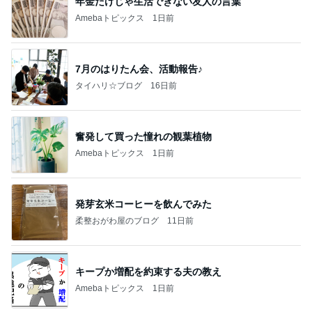
年金だけじゃ生活できない友人の言葉
Amebaトピックス
1日前
7月のはりたん会、活動報告♪
タイハリ☆ブログ
16日前
奮発して買った憧れの観葉植物
Amebaトピックス
1日前
発芽玄米コーヒーを飲んでみた
柔整おがわ屋のブログ
11日前
キープか増配を約束する夫の教え
Amebaトピックス
1日前