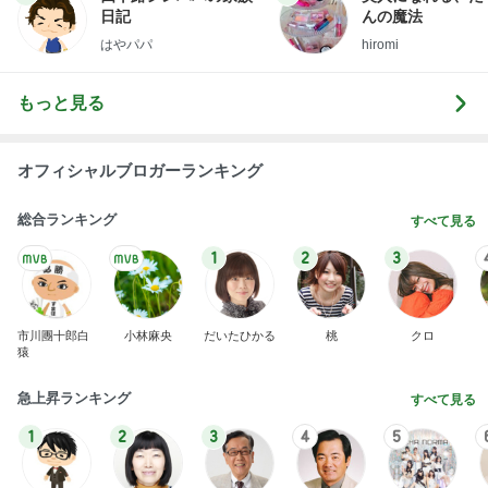
日記
んの魔法
はやパパ
hiromi
もっと見る
オフィシャルブロガーランキング
総合ランキング
すべて見る
1
2
3
市川團十郎白
小林麻央
だいたひかる
桃
クロ
猿
急上昇ランキング
すべて見る
1
2
3
4
5