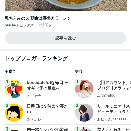
堀ちえみの夫 朝食は喜多方ラーメン
Amebaトピックス
12時間前
記事を読む
トップブロガーランキング
子育て
美容
1
1
kosodatefulな毎日 ～
（旧アカウント）
オギャ子の暴走～
ブログ【アラフォ
社売却セカンドラ
オギャ子
エマの日記
フ】
2
2
日曜日は９時まで寝た
リトルミニマリス
い。
ビューティコラム 
little minimalist'
あべかわ
あねっさ／anessa
uty colum
3
3
四十路シンパパの家族
美人になれる、た