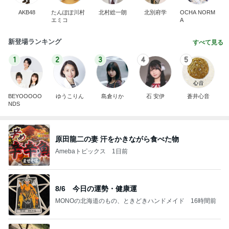
AKB48
たんぽぽ川村
北村総一朗
北別府学
OCHA NORM
エミコ
A
新登場ランキング
すべて見る
1
2
3
4
5
BEYOOOOO
ゆうこりん
島倉りか
石 安伊
蒼井心音
NDS
原田龍二の妻 汗をかきながら食べた物
Amebaトピックス
1日前
8/6 今日の運勢・健康運
MONOの北海道のもの、ときどきハンドメイド
16時間前