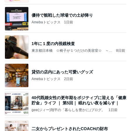
習慣◇薬膳ナースけいこ
優待で観戦した球場での土砂降り
Amebaトピックス
1日前
1年に１度の内視鏡検査
東京都日本橋 ☆椅子が１つだけの美容室☆ ～A
8日前
engus～（エインガス）お客様は全国、海外から
貸切の店内にあった可愛いグッズ
Amebaトピックス
2日前
40代既婚女性の更年期をポジティブに迎える「健康
貯金」ライフ ｜ 第5回｜ 眠れない夜を減らす｜
gee(ジィー)翔平の「暮らしを豊かに｣ブログ。
1日前
二女からプレゼントされたCOACHの財布