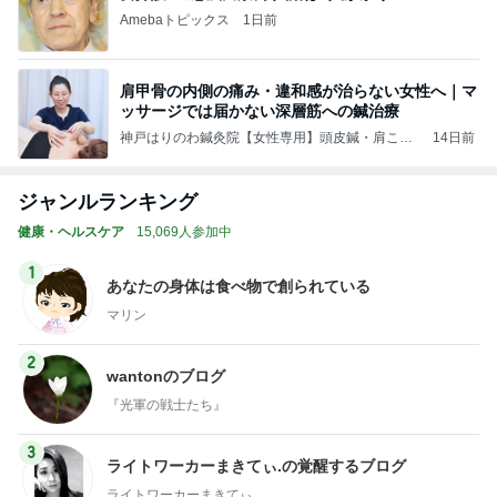
Amebaトピックス
1日前
肩甲骨の内側の痛み・違和感が治らない女性へ｜マ
ッサージでは届かない深層筋への鍼治療
神戸はりのわ鍼灸院【女性専用】頭皮鍼・肩こ
14日前
り・不眠・美容鍼
ジャンルランキング
健康・ヘルスケア
15,069人参加中
1
あなたの身体は食べ物で創られている
マリン
2
wantonのブログ
『光軍の戦士たち』
3
ライトワーカーまきてぃ.の覚醒するブログ
ライトワーカーまきてぃ.