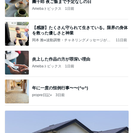
團十郎 夜ご飯まで予定なしの日
Amebaトピックス
1日前
【感謝】たくさん守られて生きている。限界の身体
を救った優しさと神業
岡本 雅∞波動調整・チャネリングメッセージが創
11日前
る理想の現実
炎上した作品の方が罪深い理由
Amebaトピックス
1日前
年に一度の恒例行事〜〜(^o^)
propre日記⭐︎
3日前