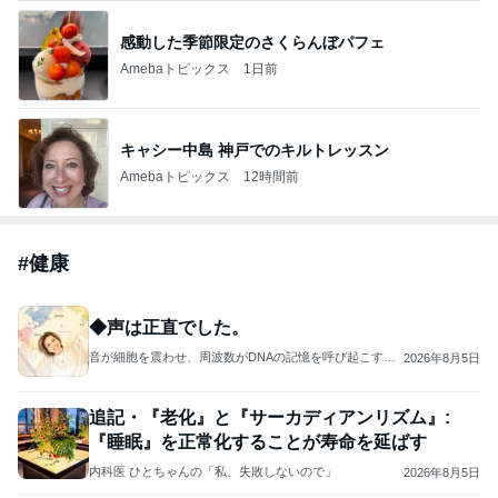
感動した季節限定のさくらんぼパフェ
Amebaトピックス
1日前
キャシー中島 神戸でのキルトレッスン
Amebaトピックス
12時間前
#
健康
◆声は正直でした。
音が細胞を震わせ、周波数がDNAの記憶を呼び起こす──
2026年8月5日
そのとき、細胞の奥に宿る“本来の私”が静かに目覚め、未
来がそっと動き出す
追記・『老化』と『サーカディアンリズム』:
『睡眠』を正常化することが寿命を延ばす
内科医 ひとちゃんの「私、失敗しないので」
2026年8月5日