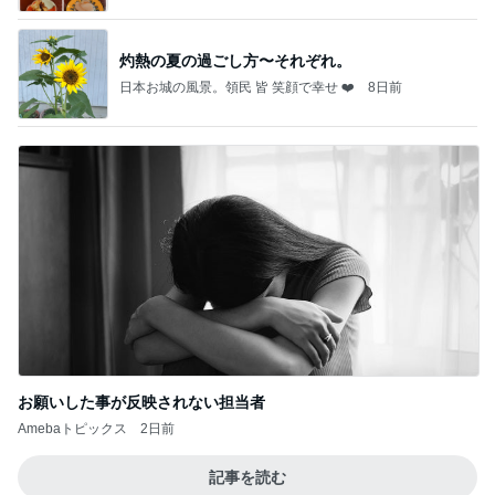
灼熱の夏の過ごし方〜それぞれ。
日本お城の風景。領民 皆 笑顔で幸せ ❤️
8日前
お願いした事が反映されない担当者
Amebaトピックス
2日前
記事を読む