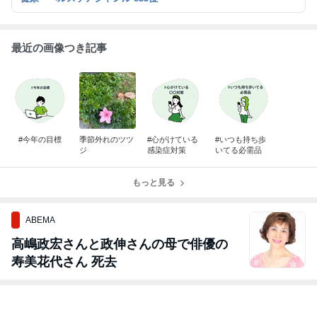
す。
最近の画像つき記事
#今年の目標
季節外れのツツ
#心がけている
#いつも持ち歩
ジ
感染症対策
いてる必需品
もっと見る
ABEMA
高嶋政宏さんと政伸さんの母で俳優の
寿美花代さん 死去