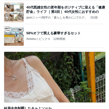
40代既婚女性の更年期をポジティブに迎える「健康
貯金」ライフ ｜第3回｜ 40代女性におすすめの
gee(ジィー)翔平の「暮らしを豊かに｣ブログ。
3日前
58%オフで買える豪華すぎるセット
Amebaトピックス
12時間前
結局全色制覇したキャミソール