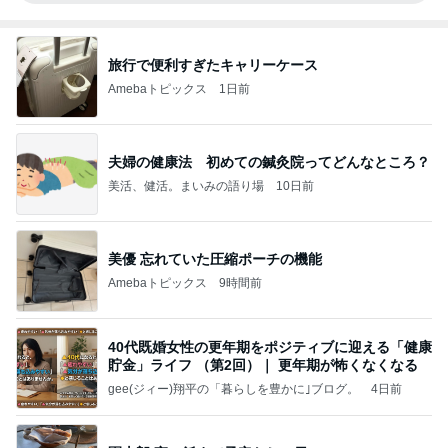
旅行で便利すぎたキャリーケース
Amebaトピックス
1日前
夫婦の健康法 初めての鍼灸院ってどんなところ？
美活、健活。まいみの語り場
10日前
美優 忘れていた圧縮ポーチの機能
Amebaトピックス
9時間前
40代既婚女性の更年期をポジティブに迎える「健康
貯金」ライフ （第2回）｜ 更年期が怖くなくなる
gee(ジィー)翔平の「暮らしを豊かに｣ブログ。
4日前