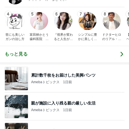
4
5
6
7
8
世にも美しい
富田林かとう
『視界が変わ
シンプルに豊
ドクターヒロ
ガンの治し方
歯科医院 み
ると人生が変
かに美しく自
のリアル・サ
ちこ先生ブロ
わる』あいこ
由に生きる
イエンス
グ
のアイケア日
記
もっと見る
累計数千枚をお届けした美脚パンツ
Amebaトピックス
1日前
親が施設に入り残る親の厳しい生活
Amebaトピックス
1日前