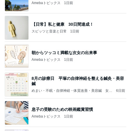
Amebaトピックス
1日前
【日常】私と健康 30日間達成！
スピッツと音楽と日常
1日前
朝からツッコミ満載な次女の出来事
Amebaトピックス
1日前
8月の診療日 平塚の自律神経を整える鍼灸・美容
鍼
めまい・不眠・自律神経・体質改善・美容鍼 女性
6日前
専用 鍼灸✕食養生サロン│湘南平塚はりきゅう自
然治療院 氣樂來（きらく）
息子の受験のための映画鑑賞習慣
Amebaトピックス
1日前