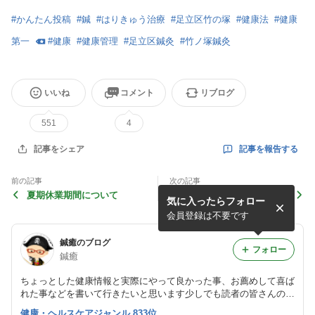
#
かんたん投稿
#
鍼
#
はりきゅう治療
#
足立区竹の塚
#
健康法
#
健康
第一
#
健康
#
健康管理
#
足立区鍼灸
#
竹ノ塚鍼灸
いいね
コメント
リブログ
551
4
記事を報告する
記事をシェア
前の記事
次の記事
夏期休業期間について
夏は食欲がないのに痩せない
気に入ったらフォロー
理由
会員登録は不要です
鍼癒のブログ
フォロー
鍼癒
ちょっとした健康情報と実際にやって良かった事、お薦めして喜ば
れた事などを書いて行きたいと思います少しでも読者の皆さんの健
康にお役に立って、皆さんがハッピーライフを過ごせたらと思いま
健康・ヘルスケアジャンル 833位