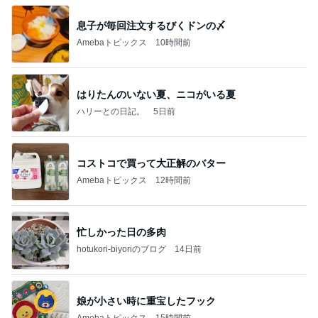
息子が毎回注文するびくドンの〆
Amebaトピックス
10時間前
はりたんのいない夏、ニコがいる夏
ハリーとの日記。
5日前
コストコで買って大正解のバター
Amebaトピックス
12時間前
忙しかった日の多肉
hotukori-biyoriのブログ
14日前
娘が小さい時に重宝したフック
Amebaトピックス
15時間前