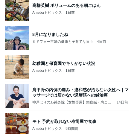
高橋英樹 ボリュームのある朝ごはん
Amebaトピックス
1日前
8月になりましたね
ミドフォー主婦の健康と子育てな日々
4日前
幼稚園と保育園でキリがない状況
Amebaトピックス
1日前
肩甲骨の内側の痛み・違和感が治らない女性へ｜マ
ッサージでは届かない深層筋への鍼治療
神戸はりのわ鍼灸院【女性専用】頭皮鍼・肩こ
14日前
り・不眠・美容鍼
モト 予約が取れない寿司屋で食事
Amebaトピックス
9時間前