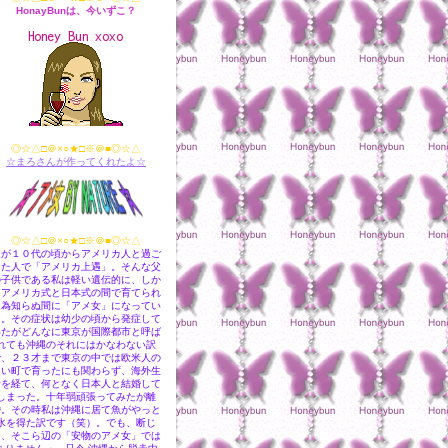
HonayBunは、今いずこ？
◎☆△□＠×○★□※＠■◎☆△
☆まろさんが作ってくれたよ☆
◎☆△□＠×○★□※＠■◎☆△
父が１０代の頃からアメリカ人と過ご
した人で「アメリカ上遇」。そんな父
の子供である私は軽い遺伝的に、しか
もアメリカ式と日本式の間で育てられ
た為知らぬ間に「アメ女」になってい
た。その症状は幼少の頃から発症して
いたがどんなに東京が国際都市と呼ば
れても沖縄のそれにはかなわない訳
で、２３才まで東京の中では欧米人の
多い町で育ったにも関わらず、海外生
活を経て、何となく日本人と結婚して
しまった。十年弱頑張ってみたが離
婚。その時私は沖縄に居て魚がやっと
水を得た訳です（笑）。でも、断じ
て、そこら辺の「安物のアメ女」では