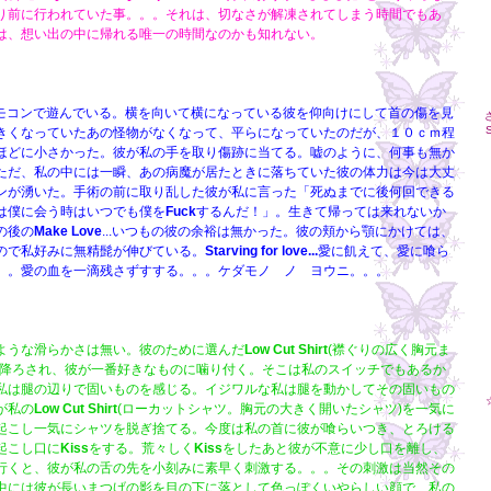
り前に行われていた事。。。それは、切なさが解凍されてしまう時間でもあ
は、想い出の中に帰れる唯一の時間なのかも知れない。
モコンで遊んでいる。横を向いて横になっている彼を仰向けにして首の傷を見
S
きくなっていたあの怪物がなくなって、平らになっていたのだが、１０ｃｍ程
ほどに小さかった。彼が私の手を取り傷跡に当てる。嘘のように、何事も無か
ただ、私の中には一瞬、あの病魔が居たときに落ちていた彼の体力は今は大丈
ンが湧いた。手術の前に取り乱した彼が私に言った「死ぬまでに後何回できる
は僕に会う時はいつでも僕を
Fuck
するんだ！」。生きて帰っては来れないか
の後の
Make Love
...いつもの彼の余裕は無かった。彼の頬から顎にかけては、
ので私好みに無精髭が伸びている。
Starving for love...
愛に飢えて、愛に喰ら
。。愛の血を一滴残さずすする。。。ケダモノ ノ ヨウニ。。。
ような滑らかさは無い。彼のために選んだ
Low Cut Shirt
(襟ぐりの広く胸元ま
き降ろされ、彼が一番好きなものに噛り付く。そこは私のスイッチでもあるか
私は腿の辺りで固いものを感じる。イジワルな私は腿を動かしてその固いもの
が私の
Low Cut Shirt
(ローカットシャツ。胸元の大きく開いたシャツ)を一気に
起こし一気にシャツを脱ぎ捨てる。今度は私の首に彼が喰らいつき、とろける
起こし口に
Kiss
をする。荒々しく
Kiss
をしたあと彼が不意に少し口を離し、
行くと、彼が私の舌の先を小刻みに素早く刺激する。。。その刺激は当然その
中には彼が長いまつげの影を目の下に落として色っぽくいやらしい顔で、私の