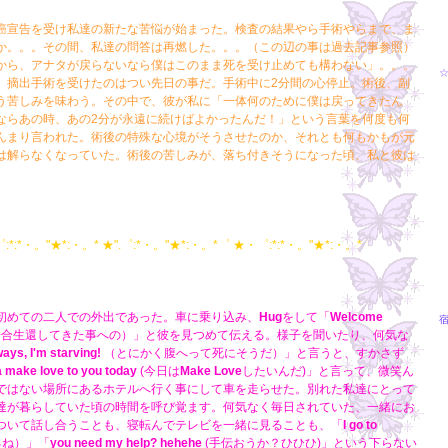
癌宣告を受け私達の新たな苦悩が始まった。検査の結果やら手術やらまで、ま
か。。。その間、私達の問答は再燃した。。。（この辺の事は過去記事参照）
から、アナタが戻らないなら僕はこのまま死を受け止めても構わない」。。。
☆
、摘出手術を受けたのはつい先日の事だ。手術中に2分間の心停止。術後、副
う苦しみを味わう。その中で、彼が私に「一体何のために僕は戻ってきたん
ならあの時、あの2分が永遠に続けばよかったんだ！」という言葉を何度も何
んまり言われた。術後の特殊な心境がそうさせたのか、それとも何もかもが元
は解らなくなっていた。術後の苦しみが、落ち付きそうになった頃、私と彼は
。
:*:*・。"★*:・。* ★".゜:*・。"★*:・。*゜ ★・゜:*:*・。"★*:・。*
初めての二人での外出であった。車に乗り込み、
Hug
をして「
Welcome
場合生還してきた事への）」と彼を見つめて伝える。様子を聞いたり、何気な
ays, I'm starving!
（とにかく腹へって死にそうだ）」と言うと、すかさず
a make love to you today
(今日は
Make Love
したいんだ)」と言って、微笑ん
ではない場所にあるホテルへ行く事にして車を走らせた。別れた私達にとって
達が暮らしていた頃の時間を呼び覚ます。何気なく毎日されていた、一緒にお
ついて話し合うことも、寝転んでテレビを一緒に見ることも、「
I go to
るね）」「
you need my help? hehehe
(手伝おうか？ひひひ)」という下らない