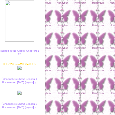
Trapped in the Closet: Chapters 1-
12
◎☆△□＠×○★□※＠■◎☆△
「Chappelle's Show: Season 1 -
Uncensored [DVD] [Import] 」
「Chappelle's Show: Season 2 -
Uncensored [DVD] [Import] 」