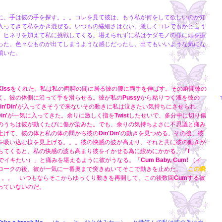
に、手は彼の手を探す。。。コレを見て彼は、もう私が何をして欲しいのか知
入ってきて私をかき混ぜる。いつもの繊細さはない。激しくコレでもかと言う
、ヒネリを加えて私に挑戦してくる。堪えられずに私はケダモノの様に頭を振
った。色々なものが出てしまうような感じだったし、出てもいいような気にな
噴いた。
Kiss
をくれた。私は私の両脚の間に居る彼の腰に両手を伸ばす。その瞬間彼の
く。彼の体側に沿って手を滑らせる。彼が私の
Pussy
から粘りつく液を彼の
in'Din'
が入ってきそうで来ないその動きに私は泣きたい気持ちにさせられ
in'
が一気に入ってきた。余りに激しく指を
Twist
したせいで、多分中に切り傷
のうちは彼が動くたびに傷が染みた。でも、余りの気持ちよさに不思議と痛み
上げて、彼の体と私の体の間から彼の
Din'Din'
の動きを見つめる。その後、彼
を吸い込む様を見上げる。。。彼の快感の波が高まり、それと共に彼の動きが
ちてくると、私の快感の波も高まり彼をイかせる為に絞めにかかる。「
I
でイキたい）」と痛みを堪えるように彼がうなる。「
Cum Baby, Cum!
（イ
ロークの後、彼が一気に一番奥まで突きぬいてそこで動きを止めた。
この瞬
。。。 いつもならそこからゆっくり動きを再開して、この後数回
Cum
する彼
っていないのだ。