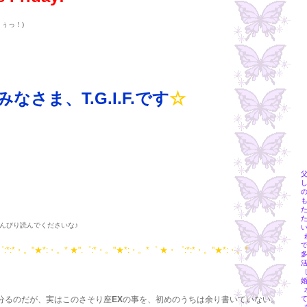
ぅっ！)
 みなさま、
T.G.I.F.
です
☆
んびり読んでくださいな♪
:*:*・。"★*:・。* ★".゜:*・。"★*:・。*゜ ★・゜:*:*・。"★*:・。*
分るのだが、実はこのさそり座
EX
の事を、初めのうちは余り書いていない。