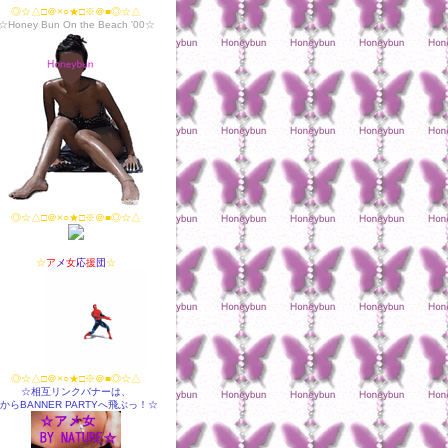
◎☆△□＠×○★□※＠■◎☆△
☆Honey Bun On the Beach '00☆
◎☆△□＠×○★□※＠■◎☆△
☆
ア
メ
女
応
援
団
☆
◎☆△□＠×○★□※＠■◎☆△
☆相互リンクバナーは、
↓からBANNER PARTYへ飛ぶっ！☆