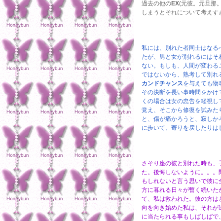
過去の他の
EX
(元彼。元旦那
しまうとそれについて考えす
私には、別れた者同士はなる
たが、男と女が別れるにはそ
ない。もしも、人間が変わる
ではないから、熟考して別れ
カンドチャンス
を与えても物
その決断を長い事時間をかけ
くの場合は女の忠告を軽視し
覚え、そこから修復を試みた
と、傷が痛かろうと、寂しか
に歩いて、寄りを戻したりは
さそり座の彼と別れた時も、
た。後悔しないように。。。
もしれないと言う思いで彼に
方に暮れる日々が暫く続いた
て、私は救われた。彼の方は
向を向き始めた私は、それが
に当たられる事もしばしばで