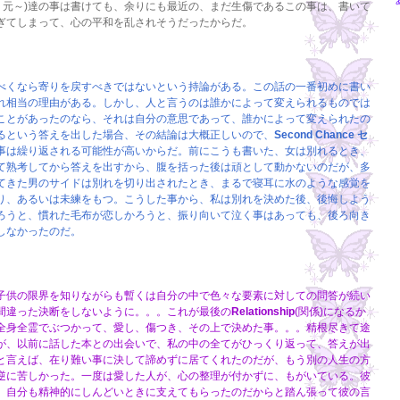
。元～)達の事は書けても、余りにも最近の、まだ生傷であるこの事は、書いて
ぎてしまって、心の平和を乱されそうだったからだ。
べくなら寄りを戻すべきではないという持論がある。この話の一番初めに書い
れ相当の理由がある。しかし、人と言うのは誰かによって変えられるものでは
ことがあったのなら、それは自分の意思であって、誰かによって変えられたの
るという答えを出した場合、その結論は大概正しいので、
Second Chance
セ
事は繰り返される可能性が高いからだ。前にこうも書いた、女は別れるとき、
て熟考してから答えを出すから、腹を括った後は頑として動かないのだが、多
てきた男のサイドは別れを切り出されたとき、まるで寝耳に水のような感覚を
り、あるいは未練をもつ。こうした事から、私は別れを決めた後、後悔しよう
ろうと、慣れた毛布が恋しかろうと、振り向いて泣く事はあっても、後ろ向き
しなかったのだ。
子供の限界を知りながらも暫くは自分の中で色々な要素に対しての問答が続い
間違った決断をしないように。。。これが最後の
Relationship
(関係)になるか
全身全霊でぶつかって、愛し、傷つき、その上で決めた事。。。精根尽きて途
が、以前に話した本との出会いで、私の中の全てがひっくり返って、答えが出
と言えば、在り難い事に決して諦めずに居てくれたのだが、もう別の人生の方
逆に苦しかった。一度は愛した人が、心の整理が付かずに、もがいている。彼
、自分も精神的にしんどいときに支えてもらったのだからと踏ん張って彼の言