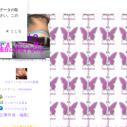
グイン
ｽｶﾞ｡｡｡何ｶ？
｀*)ｧﾍｧﾍ。軽く
真面目に存在するのよ
テーマ：
Thoughts of me /アメ女考
プロフィール
｜
ピグの部屋
ニックネーム：
Honeybun
フォロー
メッセージを送る
アメンバーになる
記事作成・編集
]
◎☆△□＠×○★□※＠■◎☆△