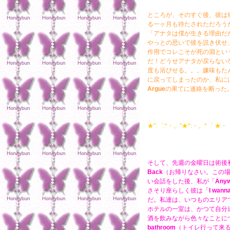
ところが、そのすぐ後、彼は
る一ヶ月も待たされただろう
「アナタは僕が生きる理由だ
やっとの思いで彼を説き伏せ
作用でコレこそが死の淵とい
だ！どうせアナタが戻らない
度も浴びせる。。。嫌味もた
に戻ってしまったのか、私に
Argue
の果てに連絡を断った
★".゜:*・。"★*:・。*゜ ★・゜
そして、先週の金曜日は術後
Back
（お帰りなさい。この
い会話をした後、私が「
Anyw
さそり座らしく彼は「
I wann
だ。私達は、いつものエリア
ホテルの一室は、かつて自分
酒を飲みながら色々なことに
bathroom
（トイレ行って来