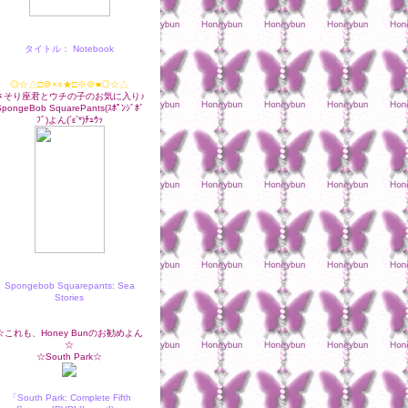
タイトル： Notebook
◎☆△□＠×○★□※＠■◎☆△
さそり座君とウチの子のお気に入り♪
pongeBob SquarePants(ｽﾎﾟﾝｼﾞﾎﾞ
ﾌﾞ)よん(´ε`*)ﾁｭｳｯ
Spongebob Squarepants: Sea
Stories
☆これも、Honey Bunのお勧めよん
☆
☆South Park☆
「South Park: Complete Fifth