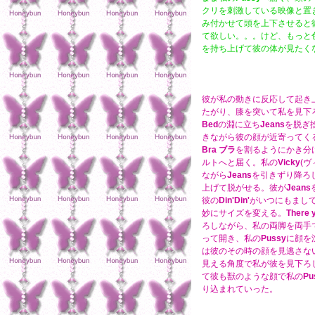
クリを刺激している映像と置
み付かせて頭を上下させると
て欲しい。。。けど、もっと
を持ち上げて彼の体が見たく
彼が私の動きに反応して起き
たがり、膝を突いて私を見下
Bed
の淵に立ち
Jeans
を脱ぎ
きながら彼の顔が近寄ってく
Bra
ブラ
を割るようにかき分
ルトへと届く。私の
Vicky
(
ながら
Jeans
を引きずり降ろ
上げて脱がせる。彼が
Jeans
彼の
Din'Din'
がいつにもまし
妙にサイズを変える。
There y
ろしながら、私の両脚を両手
って開き、私の
Pussy
に顔を
は彼のその時の顔を見逃さな
見える角度で私が彼を見下ろ
て彼も獣のような顔で私の
Pu
り込まれていった。