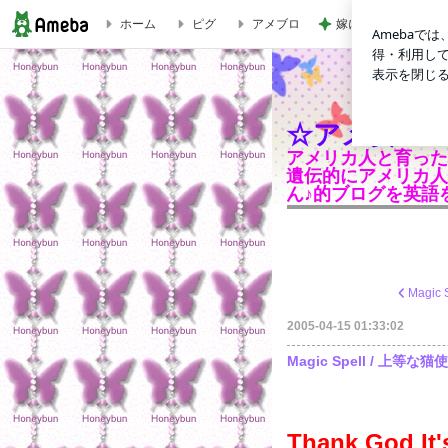
嫁に喜んでもらえた1
ホーム
ピグ
アメブロ
Magic Spell / 上等な猫使いのかけた魔法 #6 | ☆アメ女 BY NATURE☆ - ｱﾒﾘｶ男
☆アメ女 BY N
アメリカ人と育った父
遺伝的にアメリカ人
ん♪的ブログを英語
2005-04-15 01:33:02
Magic Spell / 上等
Thank God It'