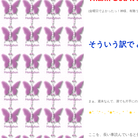
(金曜日でよかったっ！神様、有難う
そういう訳で
まぁ、週末なんで、酒でも片手にの
★".゜:*・。"★*:・。*゜ ★・゜
ここを、長い事読んでいると