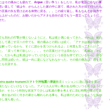
にはその痛みにも疲れて、
Argue
（言い争う）をしたり、私が電話に出ない事
思い直して「彼は今、がらんとした家の中に居て、残された方が出て行ったも
の言葉の矢を受け止める体勢に戻る。。。この繰り返し。私もなんとか自力で
ち上がったのだ、お願いだからアナタも自分の足でもう一度立ってちょうだ
けた。
でも別れの打撃が痛くないようにと、私は彼と偶に会ってきた。それは、彼の
うして過ごす日々の中でも、彼の痛みとの戦いは続く。「アナタは誰かが傍に
は解っているから、すぐに誰かを見つけられるよ」と何度も言ってきたけど、
た。「戻って来て欲しい」。。。その言葉だけでは戻れない。「私達は、そし
い。だから私は私達はやっていけるなどという自信を持てずにいるから、戻る
し問答は続いた。彼は一向に楽になどなれなかった。その彼の痛みは、前を見
にも伝染する。
tra quake tsunami
スマトラ沖地震
の
津波
救済ミッションに急に指令を受け
発たないといけなくなった。アメリカ人が辛い事がある時にいつも言うように
彼が、そういう特別な状況下で少しは私達の事を考えずに済む時間が増えて楽
、彼があの曰く付きの家から離れられる事も、私は彼のためになるような気が
少し落ち着いた。