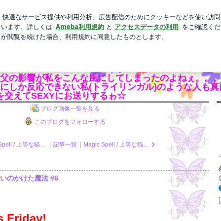
00均の髪留め
新規登録
ロ
芸能人ブログ
人気ブログ
ﾄﾉ ｲﾛｲﾛｴﾛｴﾛ ﾃﾞｽｶﾞ｡｡｡何ｶ？
ATURE☆ - ｱﾒﾘｶ男ﾄﾉ ｲﾛｲﾛｴﾛｴﾛ ﾃﾞ
の影響が私をこんな風にしてしまったのよねぇ。。。(*´Д
にしか反応できない私(トライリンガル)のような人も
を交えてSEXYにお送りするゎ☆
ブログ画像一覧を見る
このブログをフォローする
Magic Spell / 上等な猫使いのかけた魔法 #7 - 最終話
|
記事一覧
|
Magic Spell / 上等な猫使いのかけた魔法 #5
な猫使いのかけた魔法 #6
[
s Friday!