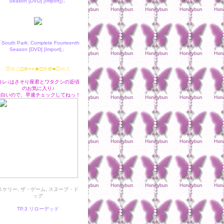
Season [DVD] [Import])」
South Park: Complete Fourteenth
Season [DVD] [Import]」
◎☆△□＠×○★□※＠■◎☆△
コレ↓はさそり座君とワタクシの近頃
のお気に入り♪
面白いので、早速チェックしてねっ！
R.ケリー, ザ・ゲーム, スヌープ・ド
ッグ
TP.3 リローデッド