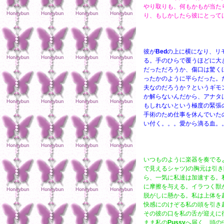
やり取りも、何もかもが当た
り、もしかしたら彼にとって
彼が
Bed
の上に横になり、リ
る。手のひらで覆うほどに大
だっただろうか、傷口は驚く
ったかのように平らだった。
夫なのだろうか？というギモ
か解らないんだから、アナタ
もしれないという極度の緊張
手術のため仕事を休んでいた
い付く。。。愛から滴る血。
いつものように楽器を奏でる
で見えるシャツ)の胸元は引
ら、一気に私達は加速する。
に摩擦を与える。イラつく獣
脱がしに懸かる。私は上体を
快感にのけぞる私の頭を引き
その彼の口を私の舌が迎えに
まま私の
Pussy
へ届く、頭の