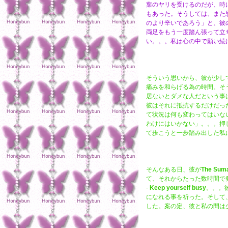
葉のヤリを受けるのだが、時
もあった。そうしては、また
のより辛いであろう」と、彼
両足をもう一度踏ん張って立
い。。。私は心の中で願い続
そういう思いから、彼が少し
痛みを和らげる為の時間。そ
居ないとダメな人だという事
彼はそれに抵抗するだけだっ
て状況は何も変わってはいな
わけにはいかない」。。。押
て歩こうと一歩踏み出した私
そんなある日、彼が
The Suma
て、それからたった数時間で
-
Keep yourself busy
。。。
になれる事を祈った。そして
した。案の定、彼と私の間は