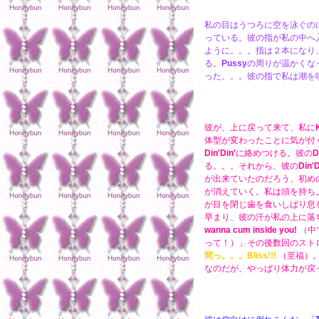
私の目はうつろに空を泳ぐの
っている。彼の指が私の中へ
ように。。。指は２本になり
る。
Pussy
の周りが温かくな
った。。。彼の指で私は潮を
彼が、上に戻って来て、私に
体型が変わったことに気が付
Din'Din'
に絡めつける。彼の
D
る。。。それから、彼の
Din'D
が出来ていたのだろう、初め
が消えていく。私は頭を持ち
が目を閉じ歯を食いしばり息
早まり、彼の汗が私の上に落
wanna cum inside you!
（中
って！）」その後数回のスト
間っ。。。Bliss!!!
（至福）
なのだが、やっぱり体力が戻