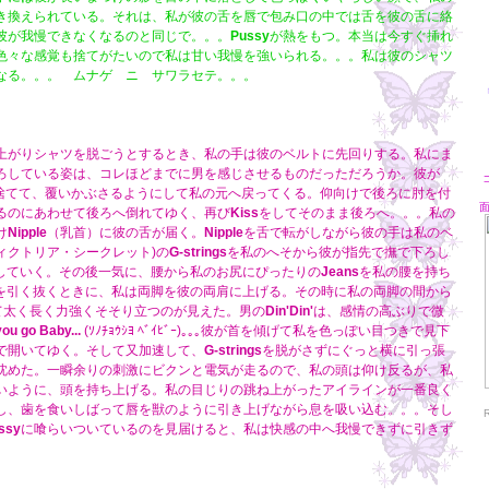
き換えられている。それは、私が彼の舌を唇で包み口の中では舌を彼の舌に絡
彼が我慢できなくなるのと同じで。。。
Pussy
が熱をもつ。本当は今すぐ挿れ
色々な感覚も捨てがたいので私は甘い我慢を強いられる。。。私は彼のシャツ
なる。。。 ムナゲ ニ サワラセテ。。。
「
上がりシャツを脱ごうとするとき、私の手は彼のベルトに先回りする。私にま
ろしている姿は、コレほどまでに男を感じさせるものだっただろうか。彼が
捨てて、覆いかぶさるようにして私の元へ戻ってくる。仰向けで後ろに肘を付
るのにあわせて後ろへ倒れてゆく、再び
Kiss
をしてそのまま後ろへ。。。私の
け
Nipple
（乳首）に彼の舌が届く。
Nipple
を舌で転がしながら彼の手は私のベ
ヴィクトリア・シークレット)の
G-strings
を私のへそから彼が指先で撫で下ろし
していく。その後一気に、腰から私のお尻にぴったりの
Jeans
を私の腰を持ち
を引く抜くときに、私は両脚を彼の両肩に上げる。その時に私の両脚の間から
て太く長く力強くそそり立つのが見えた。男の
Din'Din'
は、感情の高ぶりで微
ou go Baby...
(ｿﾉﾁｮｳｼﾖ ﾍﾞｲﾋﾞｰ)｡｡｡彼が首を傾げて私を色っぽい目つきで見下
で開いてゆく。そして又加速して、
G-strings
を脱がさずにぐっと横に引っ張
沈めた。一瞬余りの刺激にビクンと電気が走るので、私の頭は仰け反るが、私
いように、頭を持ち上げる。私の目じりの跳ね上がったアイラインが一番良く
し、歯を食いしばって唇を獣のように引き上げながら息を吸い込む。。。そし
ssy
に喰らいついているのを見届けると、私は快感の中へ我慢できずに引きず