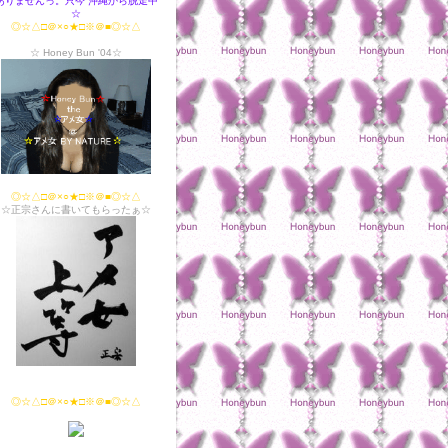
ありませんっ。只今 沖縄から脱走中
☆
◎☆△□＠×○★□※＠■◎☆△
☆ Honey Bun '04☆
◎☆△□＠×○★□※＠■◎☆△
☆正宗さんに書いてもらったぁ☆
◎☆△□＠×○★□※＠■◎☆△