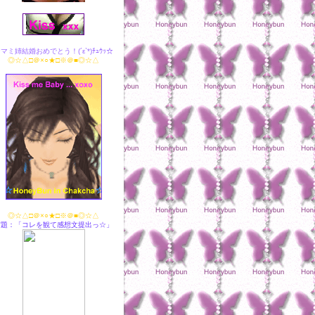
マミ姉結婚おめでとう！(´ε`*)ﾁｭｳｯ☆
◎☆△□＠×○★□※＠■◎☆△
◎☆△□＠×○★□※＠■◎☆△
宿題：「コレを観て感想文提出っ☆」