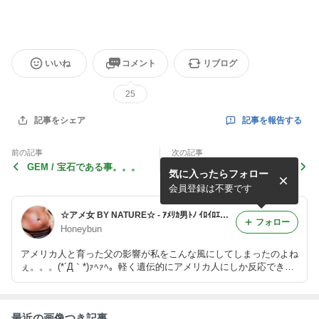
いいね
コメント
リブログ
25
記事を報告する
記事をシェア
前の記事
次の記事
GEM / 宝石である事。。。
We were meant to be...(生
気に入ったらフォロー
まれる前から決まってい
た)？
会員登録は不要です
☆アメ女 BY NATURE☆ - ｱﾒﾘｶ男ﾄﾉ ｲﾛｲﾛｴﾛｴﾛ ﾃﾞｽｶﾞ｡｡｡何ｶ？
フォロー
Honeybun
アメリカ人と育った父の影響が私をこんな風にしてしまったのよね
ぇ。。。(*´Д｀*)ｧﾍｧﾍ。軽く遺伝的にアメリカ人にしか反応できな
い私(トライリンガル)のような人も真面目に存在するのよん♪的ブ
ログを英語を交えてSEXYにお送りするゎ☆
最近の画像つき記事