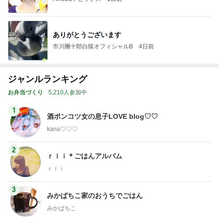
ありがとうございます
市川團十郎白猿オフィシャルB
4日前
ジャンルランキング
お弁当づくり
5,210人参加中
1
酒ポンコツ女の息子LOVE blog♡♡
kana♡♡♡
2
ｒｉｉ＊ごはんアルバム
ｒｉｉ
3
みかぱちこ家のおうちでごはん
みかぱちこ