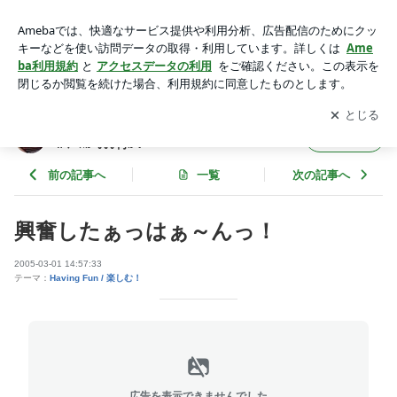
興奮したぁっはぁ～んっ！ | ☆アメ女 BY NATURE☆ - ｱﾒﾘｶ男
ﾄﾉ ｲﾛｲﾛｴﾛｴﾛ ﾃﾞｽｶﾞ｡｡｡何ｶ？
アプリをダウンロードして
ブログの更新通知
を受け取りまし
開く
ょう。
☆アメ女 BY NATURE☆ - ｱﾒﾘｶ男ﾄﾉ ｲﾛｲﾛｴﾛｴ
フォロー
ﾛ ﾃﾞｽｶﾞ｡｡｡何ｶ？
前の記事へ
一覧
次の記事へ
興奮したぁっはぁ～んっ！
2005-03-01 14:57:33
テーマ：
Having Fun / 楽しむ！
広告を表示できませんでした