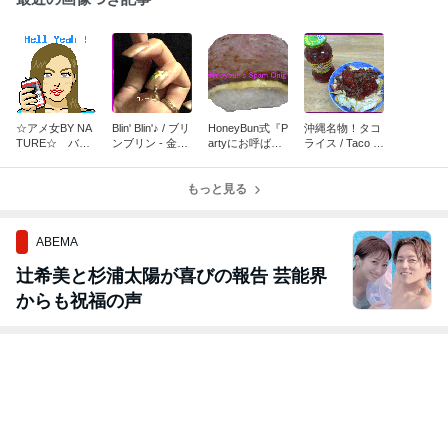
☆アメ女BY NA
Blin' Blin'♪ / ブリ
HoneyBun式『P
沖縄名物！タコ
TURE☆ バッ
ンブリン - 金属
artyにお呼ばれ
ライス / Taco Ri
クナンバー
じゃらじゃら #
♪』 #2 / Spam
ce
7
Onigiri スパムお
もっと見る
にぎり
ABEMA
辻希美と杉浦太陽が喜びの報告 芸能界
からも祝福の声