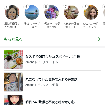
4
5
6
7
8
運動部寮母さ
子連れdeリゾ
3兄弟ママも子
大家族の愛情
ぴこれの毎日
んの毎日お弁
ート、時々キ
育て終盤
ごはんとお弁
コレクション
当☆毎日ごは
ャラ弁
当❤︎
♬.*ﾟ
ん☆
もっと見る
ミスドでGETしたコラボドーナツ4種
Amebaトピックス
1日前
気になっていた無料で入れる休憩所
Amebaトピックス
2日前
明日への緊張と不安と穏やかな心