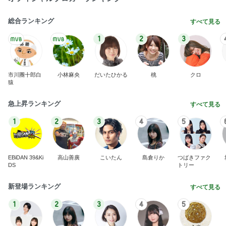
総合ランキング
すべて見る
1
2
3
市川團十郎白
小林麻央
だいたひかる
桃
クロ
猿
急上昇ランキング
すべて見る
1
2
3
4
5
EBiDAN 39&Ki
高山善廣
こいたん
島倉りか
つばきファク
DS
トリー
新登場ランキング
すべて見る
1
2
3
4
5