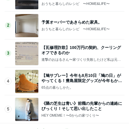
おうちと暮らしのレシピ 〜HOME&LIFE〜
予算オーバーであきらめた家具。
2
おうちと暮らしのレシピ 〜HOME&LIFE〜
【瓦修理詐欺】100万円の契約、クーリング
オフできるのか
3
進撃のおはるさん〜家づくり失敗したけど私は元気
です〜
【鳩サブレー】今年も8月10日「鳩の日」が
やってくる！豊島屋限定グッズが今年もかわ
4
いすぎる♡
65点の暮らしかた。
《隣の芝生は青い》前職の先輩からの連絡に
びっくり！そして思い出したこと
5
HEY OMEME！〜0からの家づくり〜