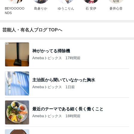
BEYOOOOO
島倉りか
ゆうこりん
石 安伊
蒼井心音
NDS
芸能人・有名人ブログ TOPへ
神がかってる掃除機
Amebaトピックス
17時間前
主治医から聞いていなかった胸水
Amebaトピックス
1日前
最近のテーマである細く長く働くこと
Amebaトピックス
18時間前