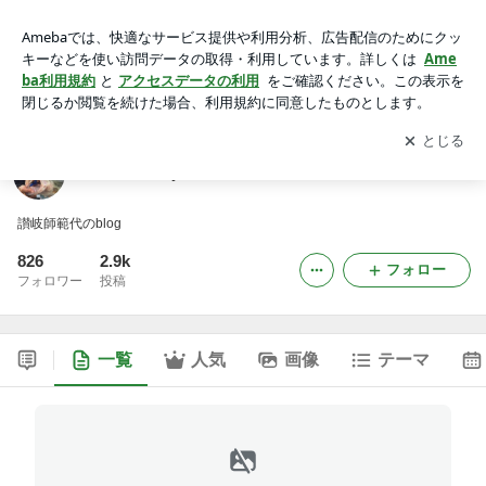
”HONDO style”
アプリをダウンロードして
ブログの更新通知
を受け取りまし
開く
ょう。
”HONDO style”
讃岐師範代のblog
826
2.9k
フォロー
フォロワー
投稿
一覧
人気
画像
テーマ