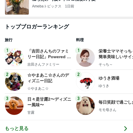
Amebaトピックス
1日前
トップブロガーランキング
旅行
料理
1
1
「吉田さんちのファミ
栄養士ママそっち
リー日記」Powered b
簡単美味しいサイ
y Ameba 吉田さんファ
献立
吉田さんファミリー
そっち～
ミリーオフィシャルブ
ログ
2
2
☆やまあこ☆さんのデ
ゆうき酒場
ィズニー日記
ゆうき
☆やまあこ☆
3
3
日々是甘露2〜ディズニ
毎日笑顔で過ごし
ー風味〜
モモ母さん
甘露
もっと見る