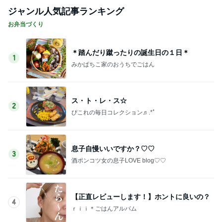
ジャンル人気記事ランキング
お弁当づくり
＊踏んだり蹴ったりの誕生日の１日＊
1
みかぱちこ家のおうちでごはん
ス・ト・レ・ス☆
2
ぴこれの毎日コレクション♬.*ﾟ
息子自慢いいですか？♡♡
3
酒ポンコツ女の息子LOVE blog♡♡
【正直レビューします！】ホントに良いの？
4
ｒｉｉ＊ごはんアルバム