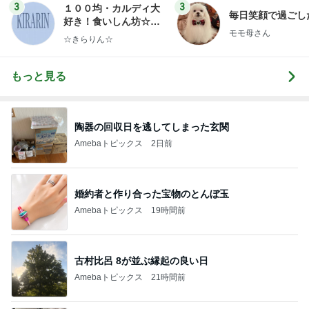
3
3
１００均・カルディ大
毎日笑顔で過ごし
好き！食いしん坊☆き
モモ母さん
らりん☆のブログ
☆きらりん☆
もっと見る
陶器の回収日を逃してしまった玄関
Amebaトピックス
2日前
婚約者と作り合った宝物のとんぼ玉
Amebaトピックス
19時間前
古村比呂 8が並ぶ縁起の良い日
Amebaトピックス
21時間前