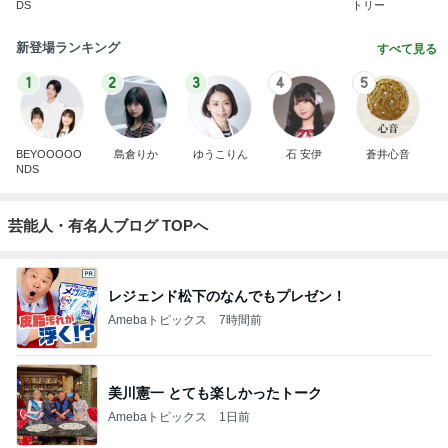
DS
トリー
新登場ランキング
すべて見る
1
2
3
4
5
BEYOOOOO
島倉りか
ゆうこりん
石 安伊
蒼井心音
NDS
芸能人・有名人ブログ TOPへ
レジェンド松下のなんでもプレゼン！
Amebaトピックス
7時間前
美川憲一 とても楽しかったトーク
Amebaトピックス
1日前