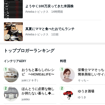
ようやく100万戻ってきた米国株
Amebaトピックス
14時間前
真夏にママと食べたおでんランチ
Amebaトピックス
1日前
トップブロガーランキング
インテリア&DIY
料理
1
1
おうちと暮らしのレシ
栄養士ママそっち
ピ 〜HOME&LIFE〜
簡単美味しいサイ
献立
yuki (ドキ子）
そっち～
2
2
ほんとうに必要な物し
ゆうき酒場
か持たない暮らし◆Ke
ゆうき
ep Life Simple◆〜イ
yukiko
ンテリアのきろく〜