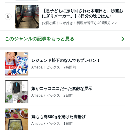
【息子どもに振り回された木曜日と、秒速お
にぎりメーカー。】3日分の晩ごはん♪
5
お酒と筋トレが好き！料理が苦手な40歳5児ママ主
婦のブログ♪リビング集合〜！！
このジャンルの記事をもっと見る
レジェンド松下のなんでもプレゼン！
Amebaトピックス
7時間前
娘がニッコニコだった素敵な展示
Amebaトピックス
2日前
鶏もも肉800gを揚げた唐揚げ
Amebaトピックス
1日前