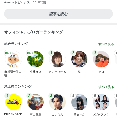
Amebaトピックス
11時間前
記事を読む
オフィシャルブロガーランキング
総合ランキング
すべて見る
1
2
3
市川團十郎白
小林麻央
だいたひかる
桃
クロ
猿
急上昇ランキング
すべて見る
1
2
3
4
5
EBiDAN 39&Ki
高山善廣
こいたん
島倉りか
つばきファク