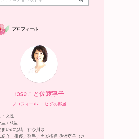
プロフィール
roseこと佐渡寧子
プロフィール
ピグの部屋
別：
女性
液型：
O型
住まいの地域：
神奈川県
己紹介：
俳優／歌手／声楽指導 佐渡寧子（さ