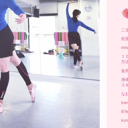
ご
佐
mi
１
方
金
身
ス
な
bw
87
ko