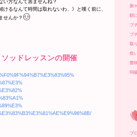
ない方なんて居ませんね？
新
傾けるなんて時間は取れないわ、》と嘆く前に、
額
ませんか？
プ
プ
取
炊
メソッドレッスンの開催
蕾
同
0/%F0%9F%94%B7%E3%83%95%
%87%E3%
%E3%82%
%83%A1%
%89%E3%
%E3%83%
B3%E3%81%AE%E9%96%8B/
ブロ