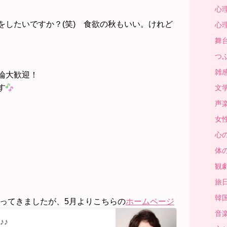
心理 
をしたいですか？(笑) 食欲の秋もいい。けれど
心理 
舞台 
つぶ
雑感 
論大歓迎！
す
文学 
声楽 
女性
心の
体の
観劇
旅日記
韓国 
使ってきましたが、5月よりこちらの
ホームページ
音楽 
♪♪