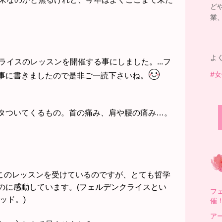
ど
業、
よ
クライスのレッスンを開催する事にしました。...
フ
#
事に書きましたので是非ご一読下さいね。
タついてくるもの。首の痛み、肩や腰の痛み…。
かこのレッスンを受けているのですが、とても哲学
のに感動しています。(
フェルデンクライスとい
フ
ソッ
ド。)
催
ア