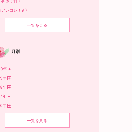
身体 ( 11 )
アレコレ ( 9 )
一覧を見る
月別
20
年
開
19
年
く
開
18
年
く
開
7
年
く
開
16
年
く
開
く
一覧を見る