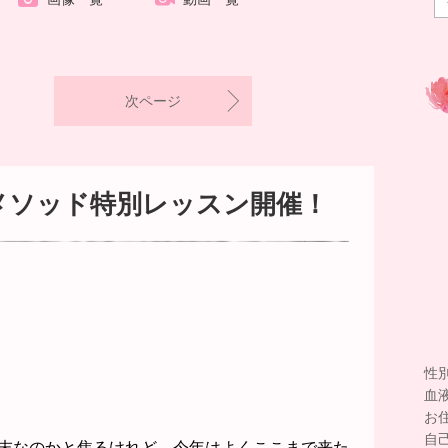
次ページ
メソッド特別レッスン開催！
性
血
お
自
年末なのかと焦るけれど、
今年はよくここまで来た