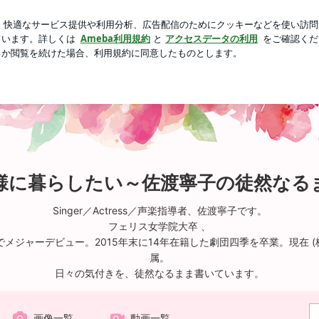
のアプリ課金
芸能人ブログ
人気ブログ
新規登録
ログ
様に暮らしたい～佐渡寧子の徒然なる
Singer／Actress／声楽指導者、佐渡寧子です。
フェリス女学院大卒 、
でメジャーデビュー。2015年末に14年在籍した劇団四季を卒業。現在 
属。
日々の気付きを、徒然なるまま書いています。
画像一覧
動画一覧