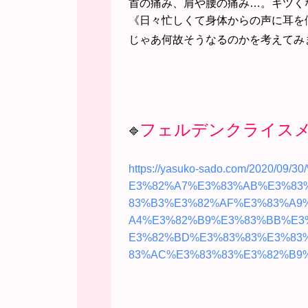
首の痛み、肩や腰の痛み…。キツく
《日々忙しくて身体からの声に耳を
じゃあ何故そうなるのかを考えてみ
フェルデンクライス
🔷
https://yasuko-sado.com/2020/
09/3
E3%82%A7%E3%83%AB%E3%83
83%B3%E3%82%AF%E3%83%A9
A4%E3%82%B9%E3%83%BB%E3
E3%82%BD%E3%83%83%E3%83
83%AC%E3%83%83%E3%82%B9