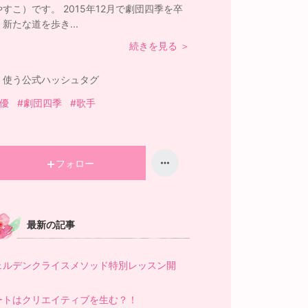
やすこ）です。 2015年12月で劇団四季を卒
新たな道を歩き...
続きを見る ＞
く使う公式ハッシュタグ
女優
#劇団四季
#歌手
フォロー
最新の記事
ェルデンクライスメソッド特別レッスン開
！
ートはクリエイティブを生む？！