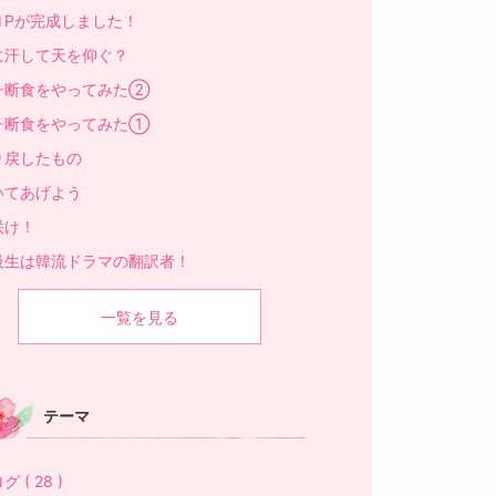
ＨPが完成しました！
に汗して天を仰ぐ？
チ断食をやってみた②
チ断食をやってみた①
り戻したもの
いてあげよう
咲け！
級生は韓流ドラマの翻訳者！
一覧を見る
テーマ
グ ( 28 )