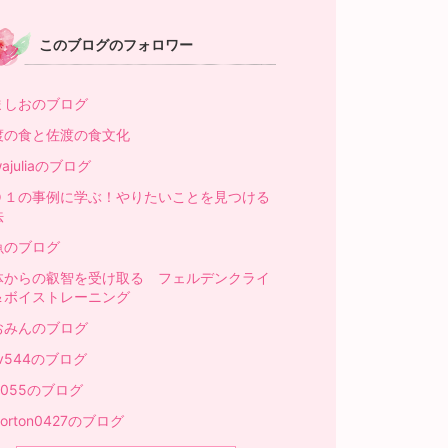
このブログのフォロワー
ましおのブログ
渡の食と佐渡の食文化
wajuliaのブログ
０１の事例に学ぶ！やりたいことを見つける
法
魚のブログ
体からの叡智を受け取る フェルデンクライ
＆ボイストレーニング
おみんのブログ
v544のブログ
e055のブログ
norton0427のブログ