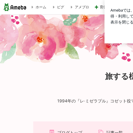
育休中にした3万円
ホーム
ピグ
アメブロ
旅する様に暮らしたい～佐渡寧子の徒然なるままに。
旅する
1994年の『レ·ミゼラプル』コゼット役
ブログトップ
記事一覧