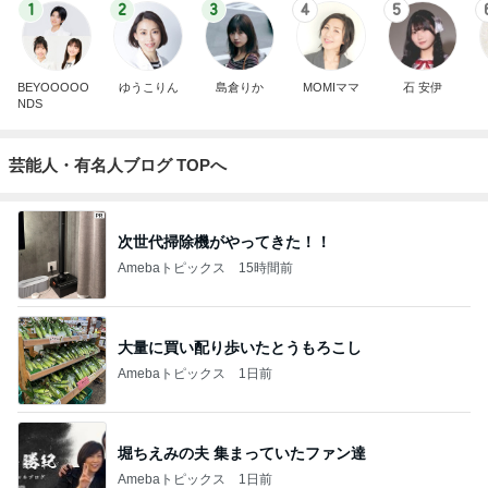
1
2
3
4
5
BEYOOOOO
ゆうこりん
島倉りか
MOMIママ
石 安伊
NDS
芸能人・有名人ブログ TOPへ
次世代掃除機がやってきた！！
Amebaトピックス
15時間前
大量に買い配り歩いたとうもろこし
Amebaトピックス
1日前
堀ちえみの夫 集まっていたファン達
Amebaトピックス
1日前