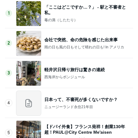
「ここはどこですか…？」 - 駅と不審者と
私。
1
毒の滴（したたり）
会社で突然、命の危険を感じた出来事
2
雨の日も風の日もそして晴れの日も! In アメリカ
軽井沢日帰り旅行は驚きの連続
3
西海岸からボンジュール
日本って、不審死が多くないですか？
4
ニュージーランド永住21年目
【ドバイ外食】フランス発祥！創業130年
超！PAUL@City Centre Me'aisen
5