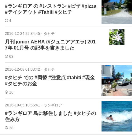
#ランギロア の #レストラン #ピザ #pizza
#テイクアウト #Tahiti #タヒチ
4
2016-12-24 22:34:45
・
タヒチ
月刊 junior AERA (#ジュニアアエラ) 201
7年 01月号 の記事を書きました
63
2016-12-08 01:03:42
・
タヒチ
#タヒチ での #両替 #注意点 #tahiti #現金
#タヒチのお金
16
2016-10-05 10:56:41
・
ランギロア
#ランギロア 島に移住しました #タヒチの
住み方
38