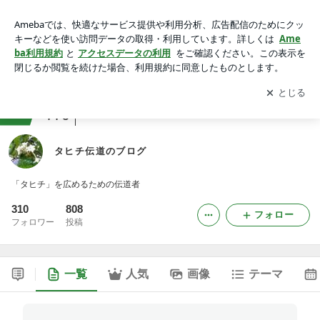
タヒチ伝道のブログ
アプリをダウンロードして
ブログの更新通知
を受け取りまし
開く
ょう。
ranking
海外からお届け(その他)ジャンル
776
タヒチ伝道のブログ
「タヒチ」を広めるための伝道者
310
808
フォロー
フォロワー
投稿
一覧
人気
画像
テーマ