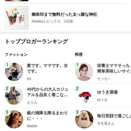
御朱印まで無料だった太っ腹な神社
Amebaトピックス
1日前
トップブロガーランキング
ファッション
料理
1
1
妻です。ママです。女
栄養士ママそっち
です。
簡単美味しいサイ
献立
eri.
そっち～
2
2
40代からの大人カジュ
ゆうき酒場
アルを品良く着こなす
ゆうき
ファッションブログ
えりん
3
3
銀の滴降る降るまわり
毎日笑顔で過ごし
に・・・
モモ母さん
illallan