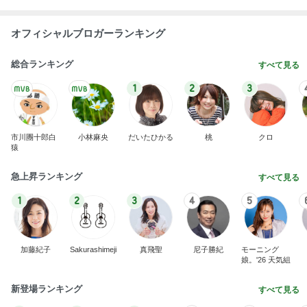
オフィシャルブロガーランキング
総合ランキング
すべて見る
1
2
3
市川團十郎白
小林麻央
だいたひかる
桃
クロ
猿
急上昇ランキング
すべて見る
1
2
3
4
5
加藤紀子
Sakurashimeji
真飛聖
尼子勝紀
モーニング
娘。'26 天気組
新登場ランキング
すべて見る