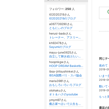
フォロワー:
250
人
t02020219さん
t02020219のブログ
a067739290さん
ともにぃのブログ
herusi-badoさん
トレーナー、アスリートのためのトレーニング効果が倍増する食事と栄養 ～簡単スリム飯～
kh92478さん
Sayumiのブログ
mayu-june0625さん
自立して輝き続けたい貴女を応援します
同じテ
hoopnkgwさん
改めて
HOOP DREAM Basketball
2019-0
ibsa-jiritsushinkeiさん
IBSA国際バリ・スパ協会
いま一
2019-0
maria3981さん
おもしろいろいろブログ
動いて
otohakuさん
2019-0
オト＆ハクのyoutube
もっと見
ymym97さん
癒占家〜占いで人生を豊かに〜自分らしい生き方を考える✨
最近の