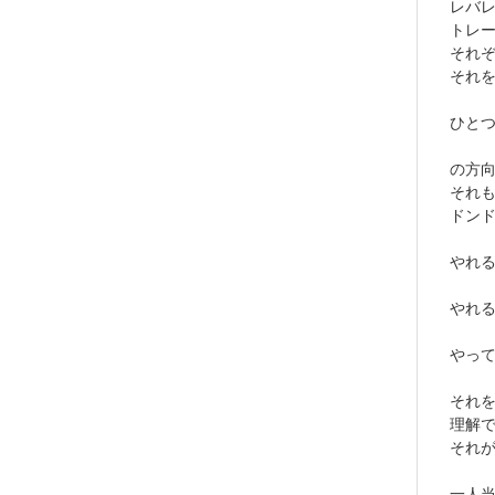
レバ
トレ
それ
それ
ひと
の方
それ
ドン
やれ
やれ
やっ
それ
理解
それ
一人