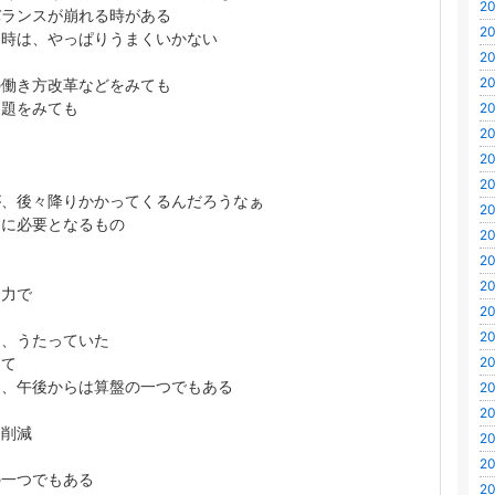
20
バランスが崩れる時がある
20
な時は、やっぱりうまくいかない
20
20
の働き方改革などをみても
問題をみても
20
20
20
20
が、後々降りかかってくるんだろうなぁ
20
的に必要となるもの
20
は
20
20
努力で
20
20
て、うたっていた
して
20
て、午後からは算盤の一つでもある
20
20
ト削減
20
20
の一つでもある
20