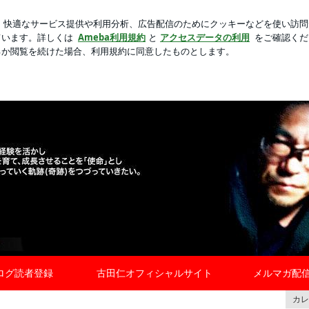
起きた出来事
芸能人ブログ
人気ブログ
新規登録
ロ
の挑戦日記
ログ読者登録
古田仁オフィシャルサイト
メルマガ配信
カレ