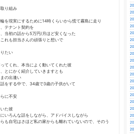
20
な取り組み
20
20
輪を現実にするために14時くらいから慌て霧島に走り
20
に、テナント契約を
20
、当初の話から5万円/月ほど安くなった
もこれも担当さんの頑張りと想いで
20
20
なりたい
20
20
言ってくれ、本当によく動いてくれた彼
20
に、とにかく紹介していきますとも
20
たまの出逢い
20
話をする中で、34歳で3歳の子供がいて
20
20
からに不安
20
ていた彼
20
彼にいろんな話をしながら、アドバイスしながら
20
からも自宅はさほど私の家からも離れていないので、そのう
20
20