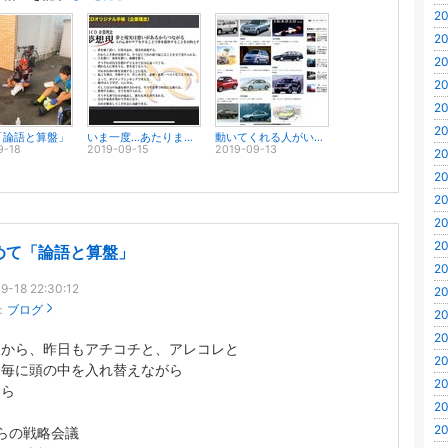
20
20
20
20
20
20
「論語と算盤」
いま一度…あたりまえのことから始めよう
動いてくれる人がいるから
9-18
2019-09-15
2019-09-13
20
20
20
20
20
めて「論語と算盤」
20
9-18 22:30:12
20
：
ブログ
20
20
日から、昨日もアチコチと、アレコレと
20
間毎に頭の中を入れ替えながら
20
すら
20
20
らの戦略会議