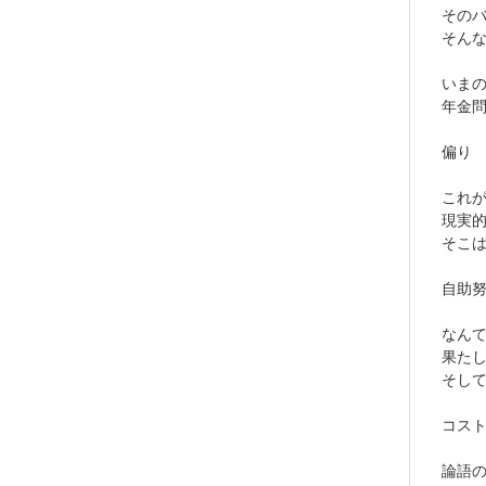
その
そん
いま
年金
偏り
これ
現実
そこ
自助
なん
果た
そし
コス
論語