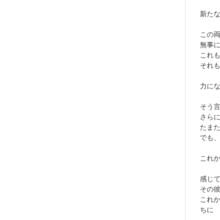
新た
この両
無事
これも
それ
力に
そう
さら
たま
でも、
これ
感じ
その
これ
ちに