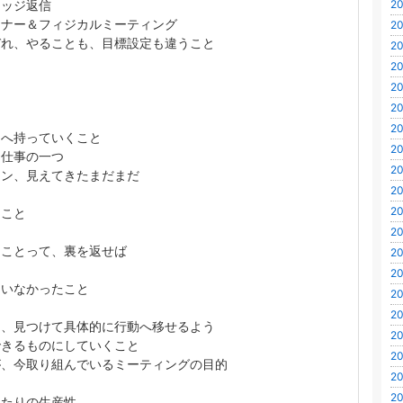
レッジ返信
20
ーナー＆フィジカルミーティング
20
ぞれ、やることも、目標設定も違うこと
20
を
20
20
つ
20
20
向へ持っていくこと
20
も仕事の一つ
20
ドン、見えてきたまだまだ
20
20
ること
20
ることって、裏を返せば
20
20
ていなかったこと
20
20
を、見つけて具体的に行動へ移せるよう
20
できるものにしていくこと
20
が、今取り組んでいるミーティングの目的
20
20
当たりの生産性