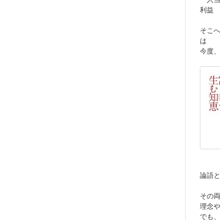
利益
そこ
は
今度
論語
その
理念
でも