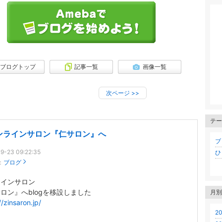
ブログトップ
記事一覧
画像一覧
次ページ
>>
テー
ンラインサロン『仁サロン』へ
ブロ
9-23 09:22:35
ひと
：
ブログ
ラインサロン
ロン』へblogを移設しました
月別
//zinsaron.jp/
20