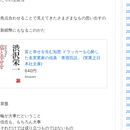
20
20
へ焦点合わせることで見えてきたさまざまなもの思い出すの
20
20
、新紙幣にもなるこのかた
20
20
20
富と幸せを生む知恵 ドラッカーも心酔し
20
た名実業家の信条「青淵百話」 (実業之日
20
本社文庫)
20
640円
20
Amazon
20
20
20
20
と算盤
20
20
両輪が大事だということ
20
や信念も、もちろん大事
20
、それだけでは成り立つものではないもの