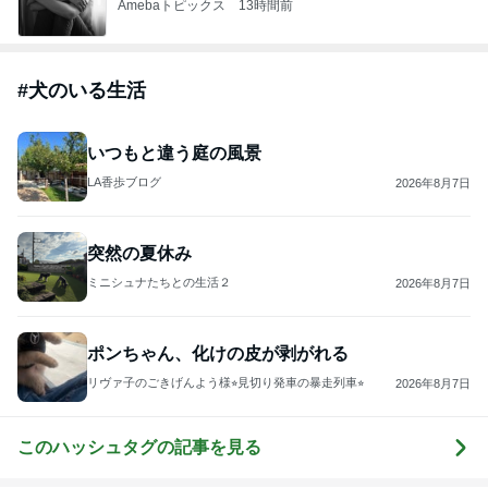
Amebaトピックス
13時間前
#
犬のいる生活
いつもと違う庭の風景
LA香歩ブログ
2026年8月7日
突然の夏休み
ミニシュナたちとの生活２
2026年8月7日
ポンちゃん、化けの皮が剥がれる
リヴァ子のごきげんよう様⭐︎見切り発車の暴走列車⭐︎
2026年8月7日
このハッシュタグの記事を見る