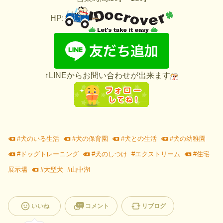
HP:
↑LINEからお問い合わせが出来ます
#
犬のいる生活
#
犬の保育園
#
犬との生活
#
犬の幼稚園
#
ドッグトレーニング
#
犬のしつけ
#
エクストリーム
#
住宅
展示場
#
大型犬
#
山中湖
いいね
コメント
リブログ