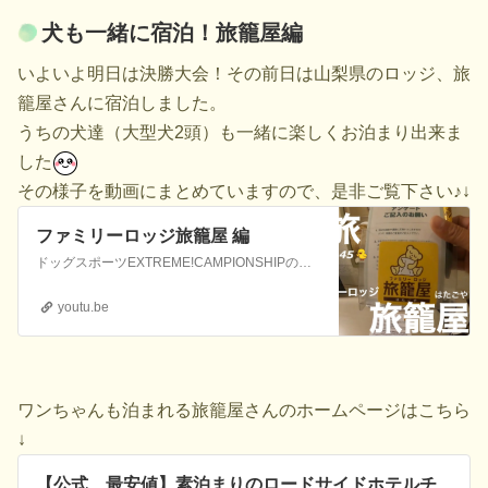
犬も一緒に宿泊！旅籠屋編
いよいよ明日は決勝大会！その前日は山梨県のロッジ、旅
籠屋さんに宿泊しました。
うちの犬達（大型犬2頭）も一緒に楽しくお泊まり出来ま
した
その様子を動画にまとめていますので、是非ご覧下さい♪↓
ファミリーロッジ旅籠屋 編
ドッグスポーツEXTREME!CAMPIONSHIPの全国決勝大会に向かう道中の動画です。この動画では犬も一緒に宿泊できるmotel型の宿、「ファミリーロッジ旅籠屋」さんのレビュー動画です。ドックローバーに関しては↓ドックローバーHPはコチラhttps://docrover.jimdofree.com/インスタグ...
youtu.be
ワンちゃんも泊まれる旅籠屋さんのホームページはこちら
↓
【公式 最安値】素泊まりのロードサイドホテルチ