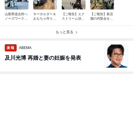
山梨県道志村へ
キーホルダー＆
【ご報告】エク
【ご報告】新店
ノーズワーク修
おもちゃ作りワ
ストリーム決勝
舗の内覧会を開
行の旅
ークショップを
大会に出場！
催いたしまし
開催しました！
た！
もっと見る
速報
ABEMA
及川光博 再婚と妻の妊娠を発表