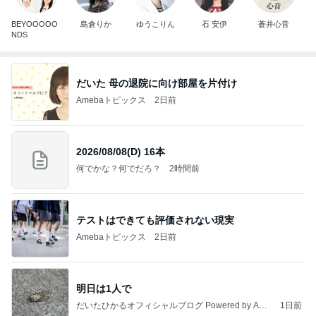
BEYOOOOO
島倉りか
ゆうこりん
石 安伊
蒼井心音
NDS
だいた 母の退院に向け部屋を片付け
Amebaトピックス
2日前
2026/08/08(D) 16本
何でかな？何でだろ？
2時間前
テストはできても評価されない現実
Amebaトピックス
2日前
明日は1人で
だいたひかるオフィシャルブログ Powered by Ame
1日前
ba