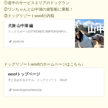
①道中のサービスエリアのドッグラン
②ワンちゃんと山中湖の遊覧船に乗船！
③ドッグリゾートwoofの内覧
犬旅 山中湖 編
ドッグスポーツEXTREME!CAMPIONSHIPの全国決勝大会に向かう道中の動画です。ドックローバーに関しては↓ドックローバーHPはコチラhttps://docrover.jimdofree.com/インスタグラムはコチラhttps://www.instagram.com/docrover_2012/?hl=...
youtu.be
ドッグリゾートwoofのホームページはこちら↓
woofトップページ
犬と泊まれるホテル、ドッグリゾート Woof
www.dogresortwoof.jp