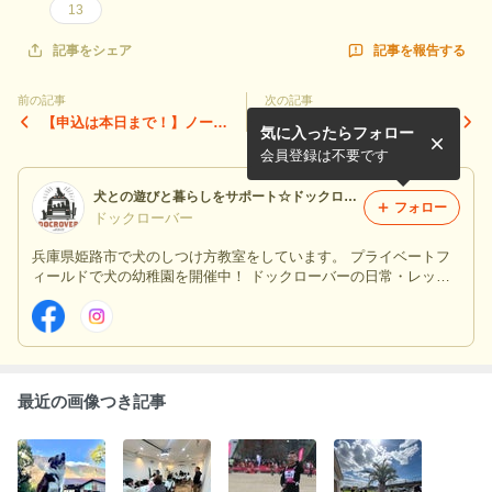
13
記事を報告する
記事をシェア
前の記事
次の記事
【申込は本日まで！】ノーズ
ワンちゃんと向き合う愛犬家
気に入ったらフォロー
ワーク競技会を開催します！
セミナー開催のお知らせ
会員登録は不要です
犬との遊びと暮らしをサポート☆ドックローバー in 姫路
フォロー
ドックローバー
兵庫県姫路市で犬のしつけ方教室をしています。 プライベートフ
ィールドで犬の幼稚園を開催中！ ドックローバーの日常・レッス
ン・イベント等の情報を発信します☆
最近の画像つき記事