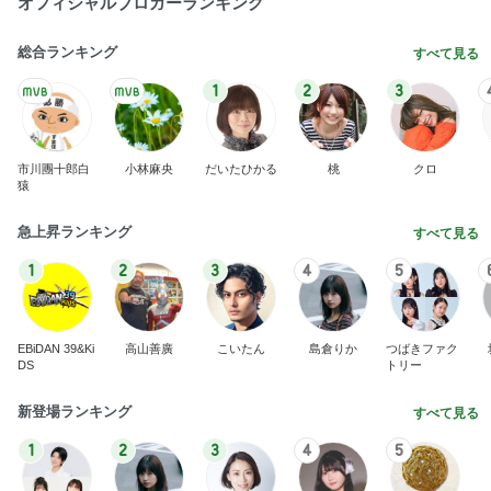
オフィシャルブロガーランキング
総合ランキング
すべて見る
1
2
3
市川團十郎白
小林麻央
だいたひかる
桃
クロ
猿
急上昇ランキング
すべて見る
1
2
3
4
5
EBiDAN 39&Ki
高山善廣
こいたん
島倉りか
つばきファク
DS
トリー
新登場ランキング
すべて見る
1
2
3
4
5