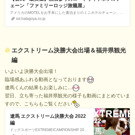
ェーン「ファミリーロッジ旅籠屋」
アメリカのMOTELをお手本にした素泊まりのミニホテルチェーン、自由で経済的なロードサイドの宿です。平日なら親子４人で１室１万円より！一人旅やビジネスにもどうぞ。77店舗営業中。プレゼントクイズもお見逃しなく。
ssl.hatagoya.co.jp
エクストリーム決勝大会出場＆福井県観光
編
いよいよ決勝大会出場！
臨場感あふれる動画となっております
遼馬くんの結果もお楽しみに…
翌日、立ち寄った福井県観光の様子も動画にまとめていま
すので、こちらもご覧ください
遼馬 エクストリーム決勝大会 2022
編
ドッグスポーツEXTREME!CAMPIONSHIP 2022の全国決勝大会本番の様子です！ドックローバーに関しては↓ドックローバーHPはコチラhttps://docrover.jimdofree.com/インスタグラムはコチラhttps://www.instagram.com/docrover_2012/?hl...