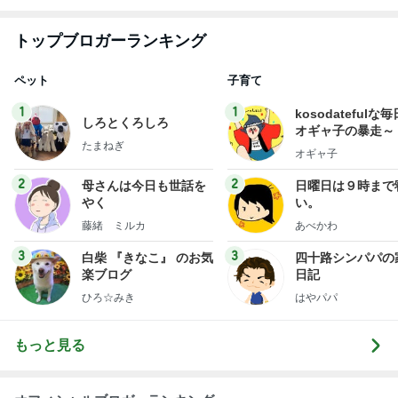
トップブロガーランキング
ペット
子育て
1
1
kosodatefulな毎
しろとくろしろ
オギャ子の暴走～
たまねぎ
オギャ子
2
2
母さんは今日も世話を
日曜日は９時まで
やく
い。
藤緒 ミルカ
あべかわ
3
3
白柴 『きなこ』 のお気
四十路シンパパの
楽ブログ
日記
ひろ☆みき
はやパパ
もっと見る