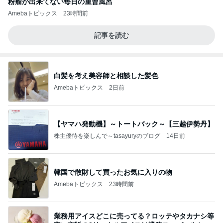
粉瘤が出来てない毎日の重曹風呂
Amebaトピックス
23時間前
記事を読む
白髪を考え美容師と相談した髪色
Amebaトピックス
2日前
【ヤマハ発動機】～トートバック～【三越伊勢丹】
株主優待を楽しんで～tasayuryのブログ
14日前
韓国で散財して買ったお気に入りの物
Amebaトピックス
23時間前
業務用アイスどこに売ってる？ロッテやタカナシ等