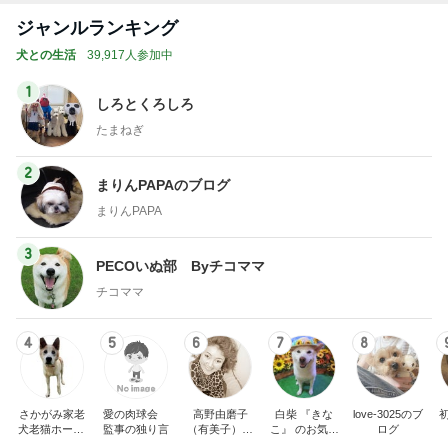
ジャンルランキング
犬との生活
39,917人参加中
1
しろとくろしろ
たまねぎ
2
まりんPAPAのブログ
まりんPAPA
3
PECOいぬ部 Byチコママ
チコママ
4
5
6
7
8
さかがみ家老
愛の肉球会
高野由磨子
白柴 『きな
love-3025のブ
犬老猫ホームt
監事の独り言
（有美子）の
こ』 のお気楽
ログ
erra-pa 寮長タ
ブログ
ブログ