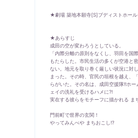
★劇場 築地本願寺[S]ブディストホール
★あらすじ
成田の空が変わろうとしている。
「内際分離の原則をなくし、羽田を国
もたらした。市民生活の多くが空港と
ない。地元を取り巻く厳しい状況に対
まった。その時、官民の垣根を越え、
らがいた。その名は、成田空援隊!!ホー
ェイの洗礼を受けるハメに?!
実在する彼らをモチーフに描かれる ま
門前町で世界の玄関！
やってみんべや まちおこし!?