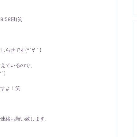
:58風)笑
らせです(*´∀｀)
考えているので、
´)
ですよ！笑
で連絡お願い致します。