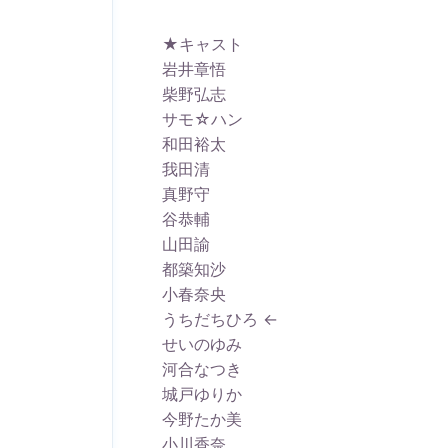
★キャスト
岩井章悟
柴野弘志
サモ☆ハン
和田裕太
我田清
真野守
谷恭輔
山田諭
都築知沙
小春奈央
うちだちひろ ←
せいのゆみ
河合なつき
城戸ゆりか
今野たか美
小川香奈