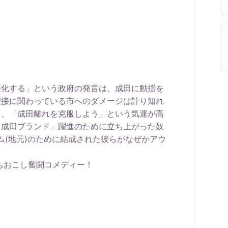
際化する」という政府の発言は、成田に動揺を
密接に関わっている市へのダメージは計り知れ
し、「成田離れを克服しよう」という気運が高
「成田ブランド」躍進のために立ち上がった奴
ム(地元)のために結成された彼らがなぜかアウ
ちおこし奮闘コメディー！