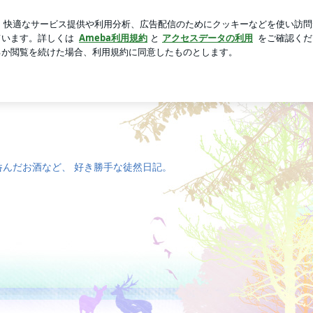
の焼き魚定食
芸能人ブログ
人気ブログ
新規登録
ログ
呑んだお酒など、 好き勝手な徒然日記。