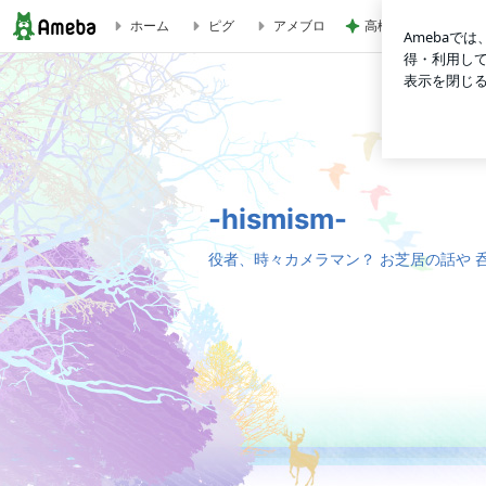
高橋英樹 ゴルフ前
ホーム
ピグ
アメブロ
-hismism-
-hismism-
役者、時々カメラマン？ お芝居の話や 