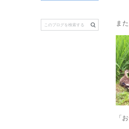
また
「お