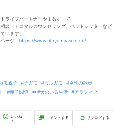
ットライフパートナーやまあす」で、
け相談、アニマルカウンセリング、ペットシッターなど
っています。
ムページ
https://www.plpyamaasu.com/
ガモ親子
#子ガモ
#カルガモ
#今朝の散歩
ト
#親子関係
#犬のいる生活
#アラフィフ
いいね
コメントする
リブログする
7