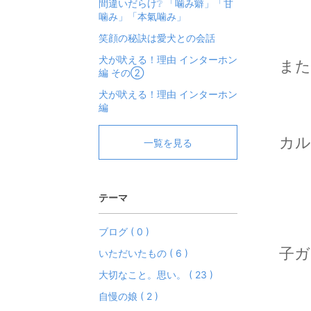
間違いだらけ❔ 「噛み癖」「甘
噛み」「本氣噛み」
笑顔の秘訣は愛犬との会話
犬が吠える！理由 インターホン
また
編 その②
犬が吠える！理由 インターホン
編
カル
一覧を見る
テーマ
ブログ ( 0 )
子ガ
いただいたもの ( 6 )
大切なこと。思い。 ( 23 )
自慢の娘 ( 2 )