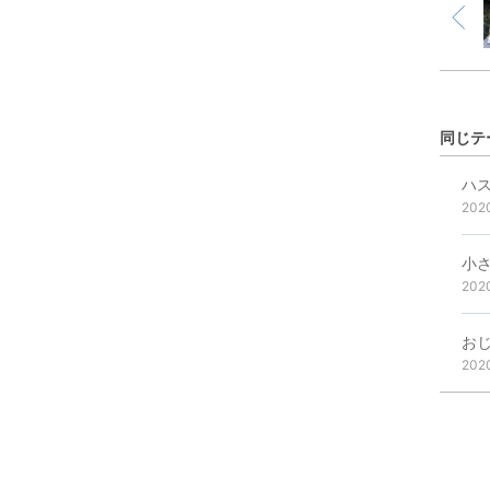
同じテ
ハ
202
小
202
お
202