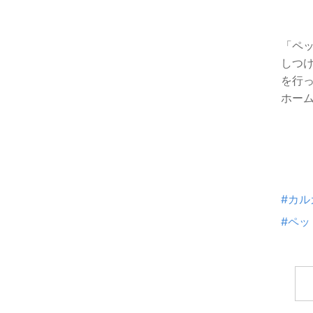
「ペ
しつ
を行
ホー
#カル
#ペッ