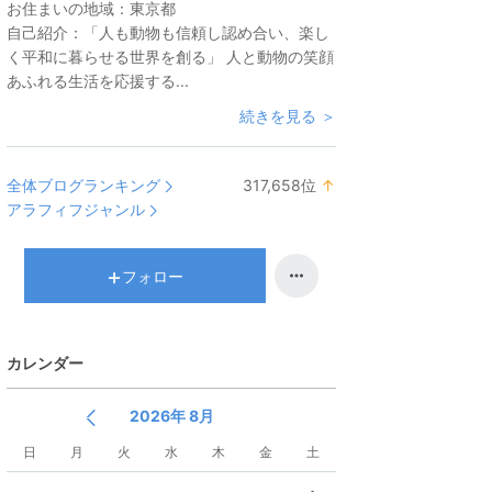
お住まいの地域：
東京都
自己紹介：
「人も動物も信頼し認め合い、楽し
く平和に暮らせる世界を創る」 人と動物の笑顔
あふれる生活を応援する...
続きを見る ＞
全体ブログランキング
317,658
位
↑
ラ
アラフィフジャンル
ン
キ
ン
フォロー
グ
上
昇
カレンダー
2026年 8月
日
月
火
水
木
金
土