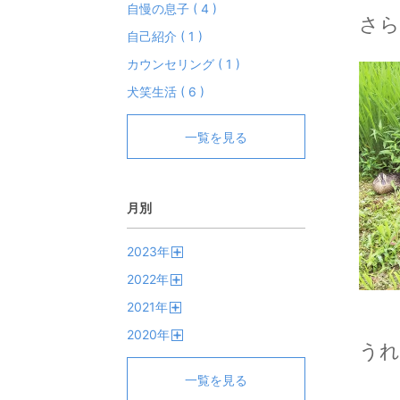
自慢の息子 ( 4 )
さら
自己紹介 ( 1 )
カウンセリング ( 1 )
犬笑生活 ( 6 )
一覧を見る
月別
2023
年
開
2022
年
く
開
2021
年
く
開
2020
年
く
うれ
開
く
一覧を見る