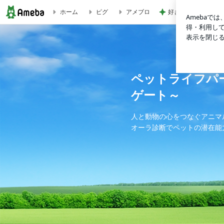
好きすぎるお茶と甘
ホーム
ピグ
アメブロ
さらに成長 | ペットライフパートナーやまあす ～人と動物
ペットライフパ
ゲート～
人と動物の心をつなぐアニマ
オーラ診断でペットの潜在能