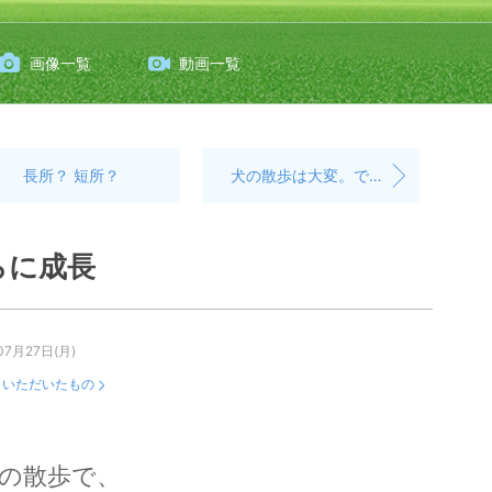
画像一覧
動画一覧
長所？ 短所？
犬の散歩は大変。ですか？
らに成長
07月27日(月)
：
いただいたもの
の散歩で、