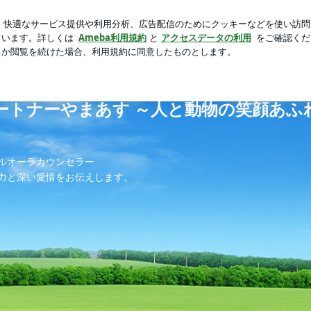
過ぎないタルト
芸能人ブログ
人気ブログ
新規登録
の笑顔あふれる生活をナビゲート～
ートナーやまあす ～人と動物の笑顔あふ
ルオーラカウンセラー
力と深い愛情をお伝えします。