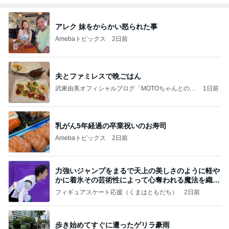
アレク 妹をからかい怒られた事
Amebaトピックス
2日前
夫とファミレスで晩ごはん
武東由美オフィシャルブログ「MOTOちゃんとのは
1日前
っぴぃな毎日」Powered by Ameba
乳がん5年経過の卒業祝いのお寿司
Amebaトピックス
2日前
力強いジャンプをまるで天上の美しさのように軽や
かに着氷その芸術性によって心奪われる魔法を織り
なす
フィギュアスケート応援（くまはともだち）
2日前
歩き始めてすぐに遭ったゲリラ豪雨