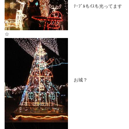
ﾃｰﾌﾞﾙもｲｽも光ってます
☆
お城？