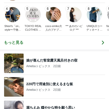
4
5
6
7
8
Shiori's「on」
TOKYO REAL
coco-eririko大
*** あやのハピ
UNIQLOコー
N
style〜干物女
CLOTHES 大
人のプチプラ
ログ ***
ディネート日
の成長記〜
人世代のリア
mixコーデ
記
ルクローズ
もっと見る
娘が喜んだ客室露天風呂付きの宿
Amebaトピックス
2日前
220円で用途別に使えるまな板
Amebaトピックス
2日前
堀ちえみ 穏やかな時を願う思い