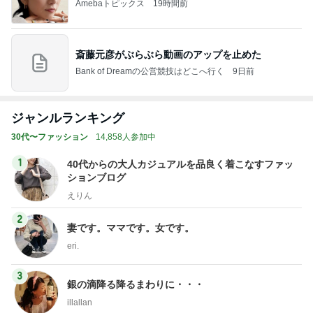
Amebaトピックス
19時間前
斎藤元彦がぶらぶら動画のアップを止めた
Bank of Dreamの公営競技はどこへ行く
9日前
ジャンルランキング
30代〜ファッション
14,858人参加中
1
40代からの大人カジュアルを品良く着こなすファッ
ションブログ
えりん
2
妻です。ママです。女です。
eri.
3
銀の滴降る降るまわりに・・・
illallan