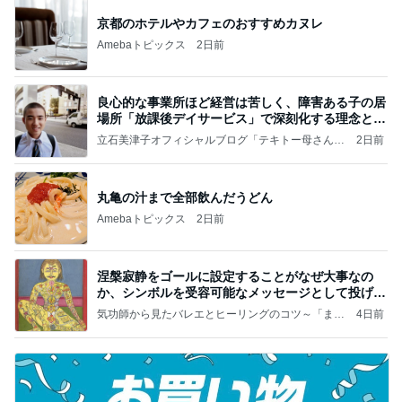
京都のホテルやカフェのおすすめカヌレ
Amebaトピックス
2日前
良心的な事業所ほど経営は苦しく、障害ある子の居
場所「放課後デイサービス」で深刻化する理念と現
実の
立石美津子オフィシャルブログ「テキトー母さんの
2日前
すすめ」Powered by Ameba
丸亀の汁まで全部飲んだうどん
Amebaトピックス
2日前
涅槃寂静をゴールに設定することがなぜ大事なの
か、シンボルを受容可能なメッセージとして投げる
ことが
気功師から見たバレエとヒーリングのコツ～「まと
4日前
いのば」ブログ