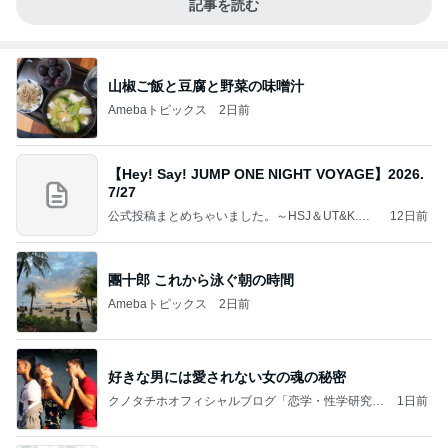
記事を読む
山椒ご飯と豆腐と野菜の味噌汁
Amebaトピックス
2日前
【Hey! Say! JUMP ONE NIGHT VOYAGE】2026.
7/27
公式投稿まとめちゃいました。～HSJ＆UT&K.O.
12日前
～
團十郎 これから泳ぐ朝の時間
Amebaトピックス
2日前
好きな男には愛されない女の魂の秘密
クノタチホオフィシャルブログ「恋学・性学研究
1日前
室」Powered by Ameba