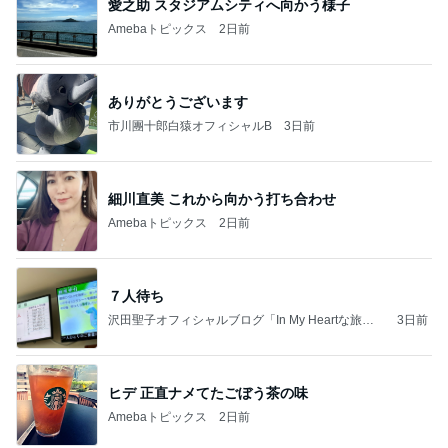
愛之助 スタジアムシティへ向かう様子
Amebaトピックス
2日前
ありがとうございます
市川團十郎白猿オフィシャルB
3日前
細川直美 これから向かう打ち合わせ
Amebaトピックス
2日前
７人待ち
沢田聖子オフィシャルブログ「In My Heartな旅日
3日前
記」by Ameba
ヒデ 正直ナメてたごぼう茶の味
Amebaトピックス
2日前