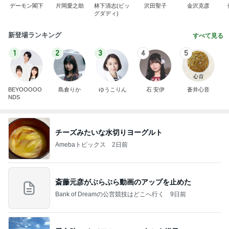
デーモン閣下
片岡愛之助
林下清志(ビッ
沢田聖子
金沢克彦
グダディ)
新登場ランキング
すべて見る
1
2
3
4
5
BEYOOOOO
島倉りか
ゆうこりん
石 安伊
蒼井心音
NDS
チーズみたいな水切りヨーグルト
Amebaトピックス
2日前
斎藤元彦がぶらぶら動画のアップを止めた
Bank of Dreamの公営競技はどこへ行く
9日前