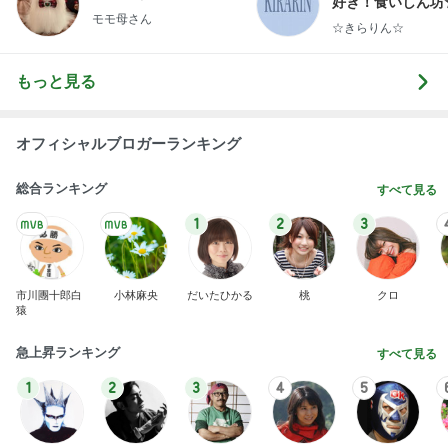
好き！食いしん坊
モモ母さん
らりん☆のブログ
☆きらりん☆
もっと見る
オフィシャルブロガーランキング
総合ランキング
すべて見る
1
2
3
市川團十郎白
小林麻央
だいたひかる
桃
クロ
猿
急上昇ランキング
すべて見る
1
2
3
4
5