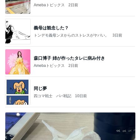
Amebaトピックス
2日前
義母は観念した？
トンデモ義母ンヌからのストレスがヤバい。
3日前
森口博子 姉が作ったタレに病み付き
Amebaトピックス
2日前
同じ夢
四コマ戦士 パパ戦記
10日前