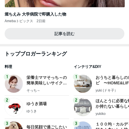
堀ちえみ 大学病院で即購入した物
Amebaトピックス
2日前
記事を読む
トップブロガーランキング
料理
インテリア&DIY
1
1
栄養士ママそっち～の
おうちと暮らしの
簡単美味しいサイクル
ピ 〜HOME&LI
献立
そっち～
yuki (ドキ子）
2
2
ほんとうに必要な
ゆうき酒場
か持たない暮らし
ゆうき
ep Life Simple
yukiko
ンテリアのきろく
3
3
１００均・カルデ
毎日笑顔で過ごしたい