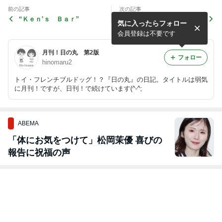
前の記事
次の記事
“Ｋｅｎ’ｓ Ｂａｒ”
グランチしたよ。
気に入ったらフォロー
会員登録は不要です
月刊！日の丸 第2版
フォロー
hinomaru2
トイ・フレンチブルドッグ！？『日の丸』の日記。タイトルは弱気
に月刊！ですが、日刊！で続けています(^-^;
ABEMA
「体にお気をつけて」松岡茉優 喜びの
報告に祝福の声