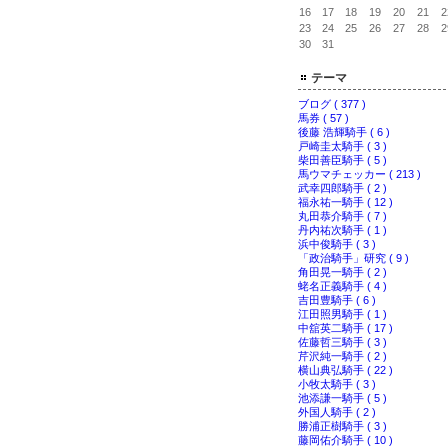
16
17
18
19
20
21
2
23
24
25
26
27
28
2
30
31
テーマ
ブログ ( 377 )
馬券 ( 57 )
後藤 浩輝騎手 ( 6 )
戸崎圭太騎手 ( 3 )
柴田善臣騎手 ( 5 )
馬ウマチェッカー ( 213 )
武幸四郎騎手 ( 2 )
福永祐一騎手 ( 12 )
丸田恭介騎手 ( 7 )
丹内祐次騎手 ( 1 )
浜中俊騎手 ( 3 )
「政治騎手」研究 ( 9 )
角田晃一騎手 ( 2 )
蛯名正義騎手 ( 4 )
吉田豊騎手 ( 6 )
江田照男騎手 ( 1 )
中舘英二騎手 ( 17 )
佐藤哲三騎手 ( 3 )
芹沢純一騎手 ( 2 )
横山典弘騎手 ( 22 )
小牧太騎手 ( 3 )
池添謙一騎手 ( 5 )
外国人騎手 ( 2 )
勝浦正樹騎手 ( 3 )
藤岡佑介騎手 ( 10 )