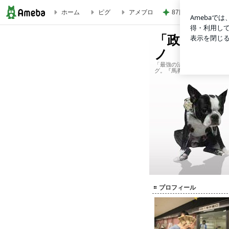
87円で発見した大
ホーム
ピグ
アメブロ
「政治騎手」のブログ by ヒノ
「政治騎手」
ノ
「最強の法則」でおなじみ、
グ。『馬券術 政治騎手 名鑑
プロフィール