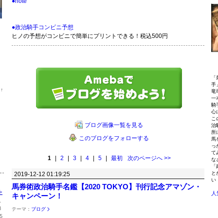
●note
●政治騎手コンビニ予想
ヒノの予想がコンビニで簡単にプリントできる！税込500円
「
手
位
↑
竜
ラ
一
ン
騎
キ
心
ン
こ
グ
ブログ画像一覧を見る
治
上
所
昇
このブログをフォローする
馬
っ
て
1
|
2
|
3
|
4
|
5
|
最初
次のページへ
>>
な
「
と
2019-12-12 01:19:25
い
馬券術政治騎手名鑑【2020 TOKYO】刊行記念アマゾン・
土
人
キャンペーン！
1
8
テーマ：
ブログ
5