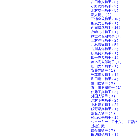
吉田隼人騎手 ( 5 )
小野次郎騎手 ( 2 )
北村友一騎手 ( 5 )
新人騎手 ( 2 )
三浦皇成騎手 ( 16 )
船曳文士騎手 ( 1 )
内田博幸騎手 ( 16 )
宮崎北斗騎手 ( 1 )
武士沢友治騎手 ( 1 )
上村洋行騎手 ( 2 )
小林徹弥騎手 ( 5 )
古川吉洋騎手 ( 3 )
鮫島良太騎手 ( 1 )
田中克典騎手 ( 1 )
赤木高太郎騎手 ( 1 )
松田大作騎手 ( 1 )
安藤光騎手 ( 1 )
千葉直人騎手 ( 1 )
和田竜二騎手 ( 4 )
吉田稔騎手 ( 3 )
五十嵐冬樹騎手 ( 1 )
伊藤工真騎手 ( 2 )
外国人騎手 ( 3 )
津村明秀騎手 ( 2 )
北村宏司騎手 ( 2 )
荻野琢真騎手 ( 1 )
黛弘人騎手 ( 1 )
松山弘平騎手 ( 1 )
ジョッキー「四十八手」用語
基礎知識 ( 3 )
国分優騎手 ( 2 )
田辺裕信騎手 ( 8 )