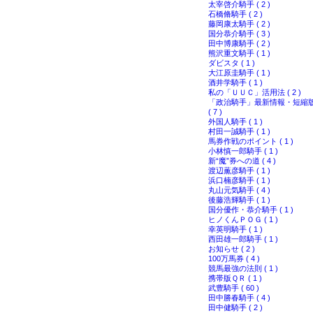
太宰啓介騎手 ( 2 )
石橋脩騎手 ( 2 )
藤岡康太騎手 ( 2 )
国分恭介騎手 ( 3 )
田中博康騎手 ( 2 )
熊沢重文騎手 ( 1 )
ダビスタ ( 1 )
大江原圭騎手 ( 1 )
酒井学騎手 ( 1 )
私の「ＵＵＣ」活用法 ( 2 )
「政治騎手」最新情報・短縮
( 7 )
外国人騎手 ( 1 )
村田一誠騎手 ( 1 )
馬券作戦のポイント ( 1 )
小林慎一郎騎手 ( 1 )
新“魔”券への道 ( 4 )
渡辺薫彦騎手 ( 1 )
浜口楠彦騎手 ( 1 )
丸山元気騎手 ( 4 )
後藤浩輝騎手 ( 1 )
国分優作・恭介騎手 ( 1 )
ヒノくんＰＯＧ ( 1 )
幸英明騎手 ( 1 )
西田雄一郎騎手 ( 1 )
お知らせ ( 2 )
100万馬券 ( 4 )
競馬最強の法則 ( 1 )
携帯版ＱＲ ( 1 )
武豊騎手 ( 60 )
田中勝春騎手 ( 4 )
田中健騎手 ( 2 )