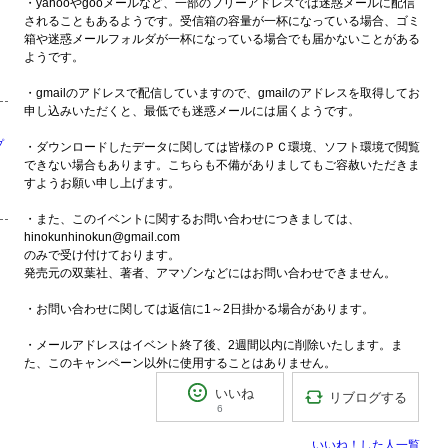
・yahooやgooメールなど、一部のフリーアドレスでは迷惑メールに配信
されることもあるようです。受信箱の容量が一杯になっている場合、ゴミ
箱や迷惑メールフォルダが一杯になっている場合でも届かないことがある
ようです。
・gmailのアドレスで配信していますので、gmailのアドレスを取得してお
申し込みいただくと、最低でも迷惑メールには届くようです。
プ
・ダウンロードしたデータに関しては皆様のＰＣ環境、ソフト環境で閲覧
できない場合もあります。こちらも不備がありましてもご容赦いただきま
すようお願い申し上げます。
・また、このイベントに関するお問い合わせにつきましては、
hinokunhinokun@gmail.com
のみで受け付けております。
発売元の双葉社、著者、アマゾンなどにはお問い合わせできません。
・お問い合わせに関しては返信に1～2日掛かる場合があります。
・メールアドレスはイベント終了後、2週間以内に削除いたします。ま
た、このキャンペーン以外に使用することはありません。
いいね
リブログする
6
いいね！した人一覧