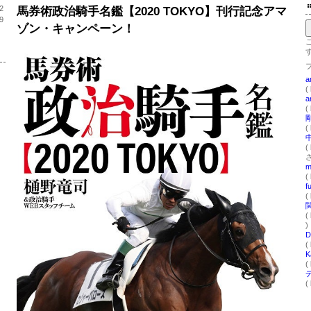
2
馬券術政治騎手名鑑【2020 TOKYO】刊行記念アマ
9
ゾン・キャンペーン！
a
(
a
(
(
(
さ
m
(
f
(
(
)
(
K
(
(