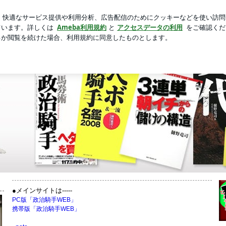
人気スイーツ
新規登録
ログ
芸能人ブログ
人気ブログ
のブログ by ヒ
競馬界政治評論家・樋野竜司のブロ
シリーズ』大好評発売中！
●メインサイトは-----
PC版「政治騎手WEB」
携帯版「政治騎手WEB」