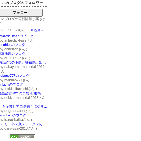
このブログのフォロワー
フォロー
このブログの更新情報が届きま
す
フォロワー684人
一覧を見る
ntarctic-baseのブログ
 by antarctic-baseさん )
nnchianのブログ
 by annchianさん )
剛章浅川のブログ
 by a01109922さん )
中山記念の予想。登録馬、出走馬、2021年予想。
 by nakayama-memorial-2014
ん )
okuno777のブログ
 by mokuno777さん )
unkichiのブログ
 by funkichifunkichiさん )
関屋記念2021の予想 出走馬 軸馬データ速報。
 by sekiya-memorial-2013さん
DTを卒業して自信満々になりたい人を応援するブログ
 by dt-graduationさん )
atsuhikoのブログ
 by katsu-kajikaさん )
デイリー杯２歳ステークスの予想2020。傾向・サインを分析。
 by daily-2sai-2013さん )