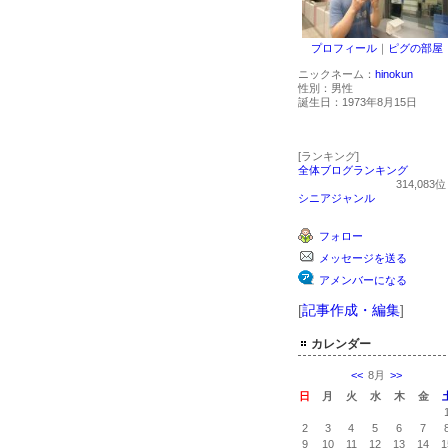
プロフィール
｜
ピグの部屋
ニックネーム：
hinokun
性別：
男性
誕生日：
1973年8月15日
[ランキング]
全体ブログランキング
314,083
シニアジャンル
フォロー
メッセージを送る
アメンバーになる
[
記事作成・編集
]
カレンダー
<<
8月
>>
日
月
火
水
木
金
2
3
4
5
6
7
9
10
11
12
13
14
1