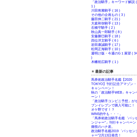
「政治騎手」キーワード解説 (
1 )
川田将雅騎手 ( 16 )
その他の企画もの ( 3 )
藤田伸二騎手 ( 21 )
大庭和弥騎手 ( 13 )
石橋守騎手 ( 2 )
秋山真一郎騎手 ( 8 )
安藤勝巳騎手 ( 18 )
四位洋文騎手 ( 6 )
岩田康誠騎手 ( 17 )
松岡正海騎手 ( 10 )
週明け版・今週のG１展望 ( 3
)
木幡初広騎手 ( 1 )
最新の記事
馬券術政治騎手名鑑【2020
TOKYO】刊行記念アマゾン・
キャンペーン！
秋の「政治騎手WEB」キャン
ーン！
「政治騎手コンビニ予想」が
ブンイレブンで購入可能に！
オケ野です！？
WIN5的中も・・・。
「馬券術政治騎手名鑑゛パッ
ンジャー”」刊行キャンペーン
痛恨のハナ差。
政治騎手名鑑2019゛パッセン
ャー”2月13日発売！