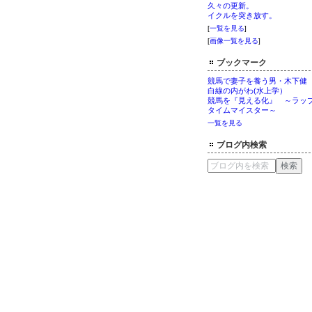
久々の更新。
イクルを突き放す。
[
一覧を見る
]
[
画像一覧を見る
]
ブックマーク
競馬で妻子を養う男・木下健
白線の内がわ(水上学）
競馬を『見える化』 ～ラッ
タイムマイスター～
一覧を見る
ブログ内検索