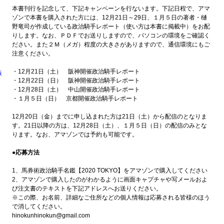
本書刊行を記念して、下記キャンペーンを行ないます。下記日程で、アマ
ゾンで本書を購入された方には、12月21日～29日、１月５日の著者・樋
野竜司が作成している政治騎手レポート（使い方は本書に掲載中）をお配
りします。なお、ＰＤＦでお送りしますので、パソコンの環境をご確認く
ださい。また２Ｍ（メガ）程度の大きさがありますので、通信環境にもご
注意ください。
・12月21日（土） 阪神開催政治騎手レポート
版
・12月22日（日） 阪神開催政治騎手レポート
・12月28日（土） 中山開催政治騎手レポート
・１月５日（日） 京都開催政治騎手レポート
12月20日（金）までに申し込まれた方は21日（土）から配信のとなりま
す。21日以降の方は、12月28日（土）、１月５日（日）の配信のみとな
ります。なお、アマゾンでは予約も可能です。
●応募方法
1、馬券術政治騎手名鑑【2020 TOKYO】をアマゾンで購入してください
2、アマゾンで購入したのがわかるように画面キャプチャや写メールおよ
び注文書のテキストを下記アドレスへお送りください。
※この際、お名前、詳細なご住所などの個人情報は応募される皆様のほう
で消してください。
hinokunhinokun@gmail.com