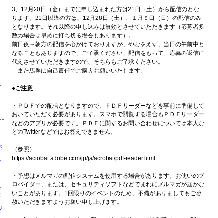
3、12月20日（金）までに申し込まれた方は21日（土）から配信のとな
ります。21日以降の方は、12月28日（土）、１月５日（日）の配信のみ
となります。それ以降の申し込みは無効とさせていただきます（応募者多
数の場合は早めに打ち切る場合もあります）。
前日夜～朝方の配信を心がけておりますが、やむをえず、当日の午前中と
なることもありますので、ご了承ください。配信をもって、応募の返信に
代えさせていただきますので、そちらもご了承ください。
また馬券は自己責任でご購入お願いいたします。
4
●ご注意
・ＰＤＦでの配信となりますので、ＰＤＦリーダーなどを事前に準備して
おいていただく必要があります。スマホで閲覧する場合もＰＤＦリーダー
などのアプリが必要です。ＰＤＦに関するお問い合わせについては本人な
どのTwitterなどではお答えできません。
ペ
（参照）
https://acrobat.adobe.com/jp/ja/acrobat/pdf-reader.html
セ
・予想はメルマガの配信システムを使用する場合があります。お使いのプ
ロバイダー、または、セキュリティソフトなどでまれにメルマガが届かな
セ
いことがあります。1回限りのイベントのため、不備がありましてもご容
！
赦いただきますようお願い申し上げます。
ジ