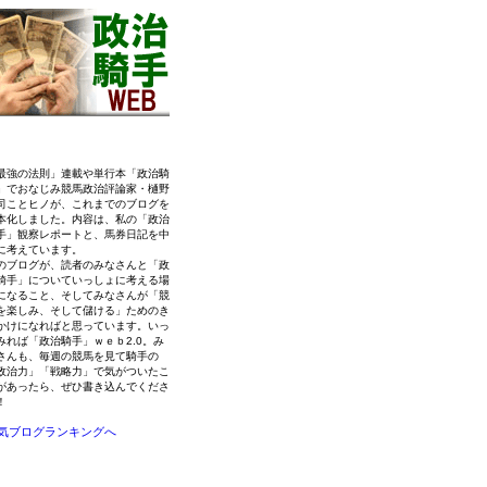
最強の法則」連載や単行本「政治騎
」でおなじみ競馬政治評論家・樋野
司ことヒノが、これまでのブログを
本化しました。内容は、私の「政治
手」観察レポートと、馬券日記を中
に考えています。
のブログが、読者のみなさんと「政
騎手」についていっしょに考える場
になること、そしてみなさんが「競
を楽しみ、そして儲ける」ためのき
かけになればと思っています。いっ
みれば「政治騎手」ｗｅｂ2.0。み
さんも、毎週の競馬を見て騎手の
政治力」「戦略力」で気がついたこ
があったら、ぜひ書き込んでくださ
！
気ブログランキングへ