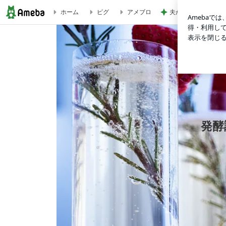
夫がすべて美味しい
ホーム
ピグ
アメブロ
自家製ビーフシチューとルイビ豚のリエット | 発酵調味料＆Kombuc
発酵調