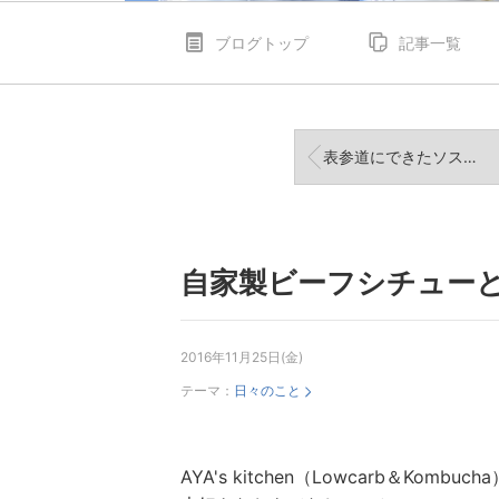
ブログトップ
記事一覧
表参道にできたソストレーネグレーネでの戦利品！
自家製ビーフシチュー
2016年11月25日(金)
テーマ：
日々のこと
AYA's kitchen（Lowcarb＆Kombu