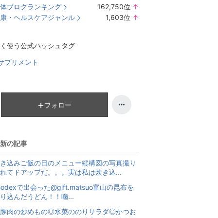
体ブログランキング
162,750
位
↑
ラ
康・ヘルスケアジャンル
1,603
位
↑
ン
ラ
キ
ン
く使う公式ハッシュタグ
ン
キ
グ
ン
サプリメント
上
グ
昇
上
昇
フォロー
新の記事
き込みご飯の日のメニュー縦構図の写真撮り
れてドアップだ。。。実は私は炊き込...
oodexで出会った@gift.matsuo富山の昆布を
り込んだうどん！！噛...
豚肉の炒めもの◎水菜ののりサラダ◎かつお