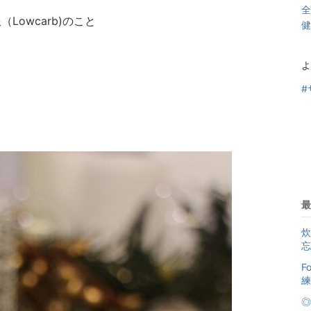
全
owcarb)のこと
健
と
よ
#
最
炊
忘
F
練
◎