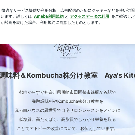
と言った晩ごはん
芸能人ブログ
人気ブログ
新規登録
ha株分け教室 Aya's Kitchen
味料＆Kombucha株分け教室 Aya's Kit
都内からすぐ神奈川県川崎市田園都市線梶が谷駅で
発酵調味料やKombucha株分け教室を
真っ白ハウスの異世界で自宅サロンレッスンをメインに
低糖質、高たんぱく、高脂質でしっかり栄養を取る
ことでアトピーの改善について、お伝えしています。