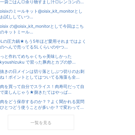
一袋ごはん◎余り物すまし汁◎レンコンの...
oisixのミールキット@oisix_kit_monitorとし
お試ししていつ...
oisix の@oisix_kit_monitorとして今回はこち
のキットミール...
0Lの圧力鍋★もう5年ほど愛用それまではよく
のへんで売ってる5Lくらいのやつ...
っと作れてめちゃくちゃ美味しかった
kyoushizuku で習った豚肉とカブの炒...
抜きの日メインは切り落としぶつ切りのお刺
ね！ポイントとしてはついてる海藻も全...
肉を買って自分でスライス！肉寿司だって自
で楽しんじゃう★捌きたてはやっぱ...
肉をどう保存するのか？？よく聞かれる質問
ひとつどう使うことが多いか？で変わって...
一覧を見る