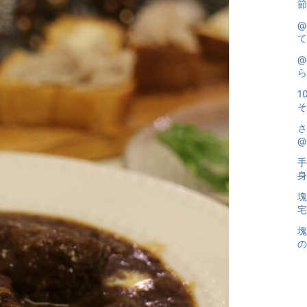
節
@
て
@
ら
1
そ
さ
@
手
身
塊
宅
塊
の