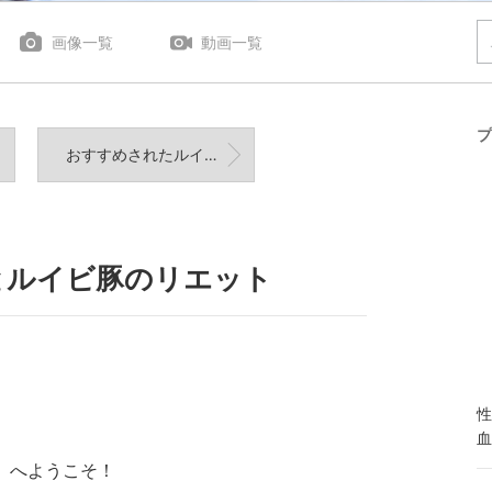
画像一覧
動画一覧
プ
おすすめされたルイビ豚を食べられるお店ラ ブーシュリー グートンへ。
とルイビ豚のリエット
性
血
cha）へようこそ！