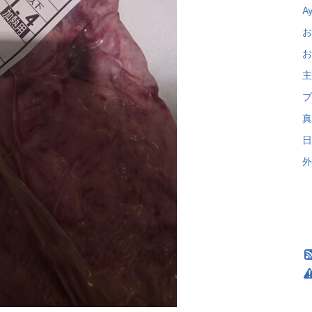
A
お
お
主
プ
真
日
外