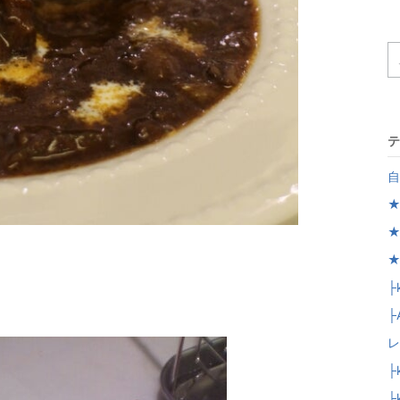
テ
自
★
★
★
！
├
├
レ
├
├