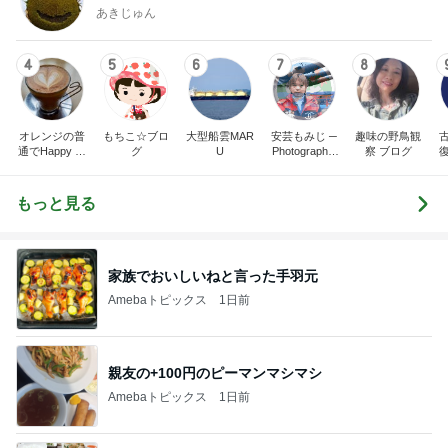
あきじゅん
4
5
6
7
8
オレンジの普
もちこ☆ブロ
大型船雲MAR
安芸もみじ ─
趣味の野鳥観
通でHappy Lif
グ
U
Photographs,
察 ブログ
e♪
Historys, Rail
ways,-JAPAN
┃広島
もっと見る
家族でおいしいねと言った手羽元
Amebaトピックス
1日前
親友の+100円のピーマンマシマシ
Amebaトピックス
1日前