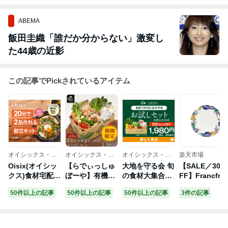
ABEMA
飯田圭織「誰だか分からない」激変し
た44歳の近影
この記事でPickされているアイテム
オイシックス・
オイシックス・
オイシックス・
楽天市場
ラ・大地株式会社
ラ・大地株式会社
ラ・大地株式会社
Oisix(オイシッ
【らでぃっしゅ
大地を守る会 旬
【SALE／30%
クス)食材宅配お
ぼーや】有機野
の食材大集合お
FF】Francfra
ためしセット
菜・無添加食品
試しセット
c ANNA SUI 
50件以上の記事
50件以上の記事
50件以上の記事
3件の記事
の宅配ネットス
レート フラワ
ーパー
L フランフラ
食器・調理器
具・キッチン