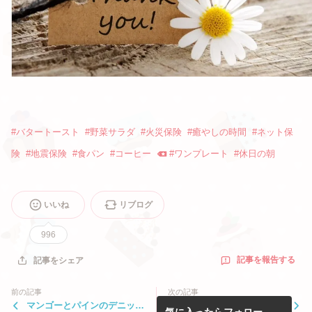
#
バタートースト
#
野菜サラダ
#
火災保険
#
癒やしの時間
#
ネット保
険
#
地震保険
#
食パン
#
コーヒー
#
ワンプレート
#
休日の朝
いいね
リブログ
996
記事を報告する
記事をシェア
前の記事
次の記事
マンゴーとパインのデニッシ
届いた～♬