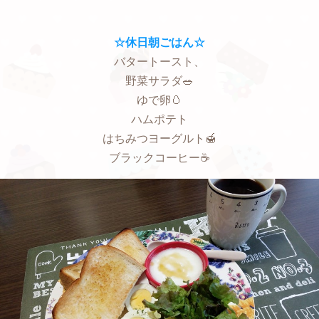
☆休日朝ごはん☆
バタートースト、
野菜サラダ🥗
ゆで卵🥚
ハムポテト
はちみつヨーグルト🍯
ブラックコーヒー☕