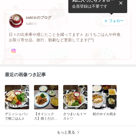
気に入ったらフォロー
ュ♡
会員登録は不要です
saki☆のブログ
フォロー
saki☆
日々の出来事や感じたことを綴ってます♬ おうちごはんや外食、
お取り寄せ品、旅行、観劇など更新してます(^^)
最近の画像つき記事
デニッシュパン
【オイシック
さつまいもトー
鮭のホイル焼き
で朝ごはん♬
ス】焼くだけで
スト♡
簡単、美味しい
～照り焼きチキ
ン♬
もっと見る