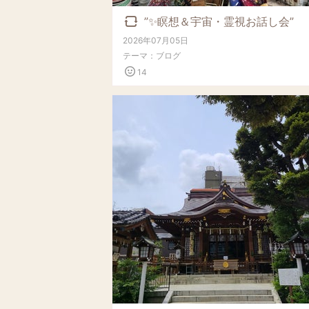
”✨瞑想＆宇宙・霊視お話し会”
リブログ記事
2026年07月05日
テーマ：
ブログ
14