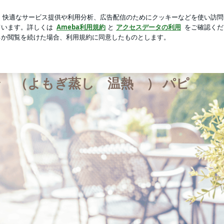
頂いたお土産
芸能人ブログ
人気ブログ
新規登録
ロ
ル
 （よもぎ蒸し 温熱 ） パピ