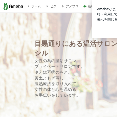
絶対好きだと言われ
ホーム
ピグ
アメブロ
目黒通りにある温活サロン （よもぎ蒸し 温熱 ） パピシ
目黒通りにある温活サロン
シル
女性の為の温活サロン
プライベートサロンです。
冷えは万病のもと。
黄土よもぎ蒸し
温熱療法を取り入れて
女性の体と心を温める
お手伝いをしています。