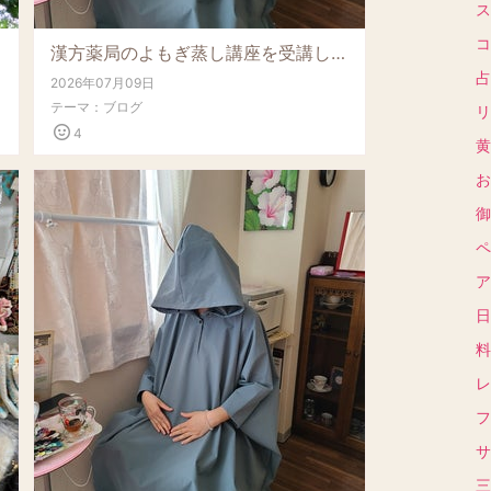
ス
コ
漢方薬局のよもぎ蒸し講座を受講しました！
占
2026年07月09日
テーマ：
ブログ
リ
4
黄
お
御
ペ
ア
日
料
レ
フ
サ
三