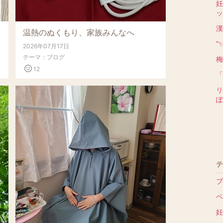
妊
ッ
漢
温熱のぬくもり、家族みんなへ
”
2026年07月17日
テーマ：
ブログ
梅
12
「
リ
ぽ
テ
ブ
ベ
妊