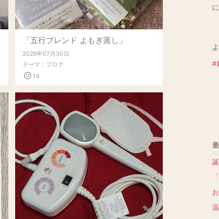
に
「五行ブレンド よもぎ蒸し」
よ
2026年07月30日
#
テーマ：
ブログ
14
最
誕
「
温