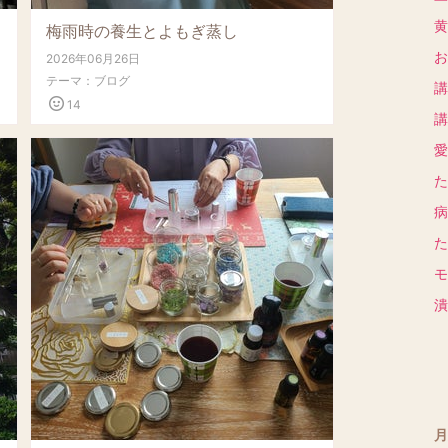
黄
梅雨時の養生とよもぎ蒸し
お
2026年06月26日
テーマ：
ブログ
講
14
講
愛
た
病
た
モ
潰
月