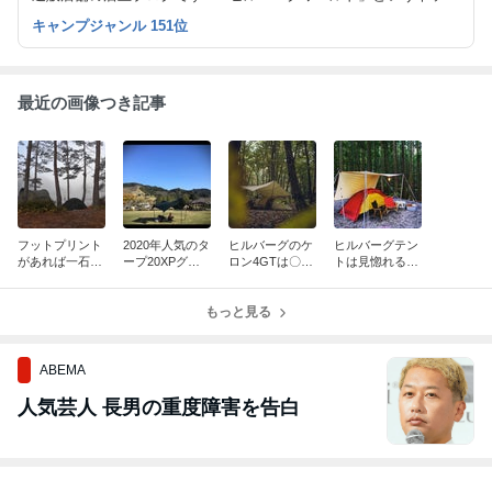
ショップを運営しています。
キャンプジャンル 151位
最近の画像つき記事
フットプリント
2020年人気のタ
ヒルバーグのケ
ヒルバーグテン
があれば一石二
ープ20XPグリ
ロン4GTは〇〇
トは見惚れるほ
鳥！？ヒルバー
ーン！ケロン4
ができるほど広
どかっこよい！
グサイボのフッ
GTと合わせて
い？お客さまか
ウナご購入のお
トプリントをご
ご購入のお客様
もっと見る
らのレビューを
客さまからのレ
購入のお客様よ
から頂いたお写
シェア♪
ビュー♪
り♪
真
ABEMA
人気芸人 長男の重度障害を告白