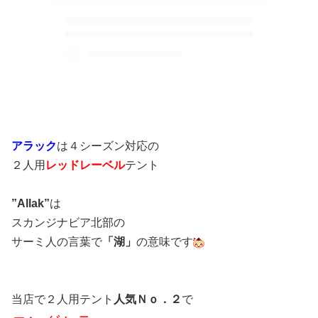
アラック
は４シーズン対応の
２人用
レッドレーベル
テント
”Allak”
は
スカンジナビア北部の
サーミ人の言葉で
「湖」
の意味です
当店で２人用テント
人気Ｎｏ．２
で