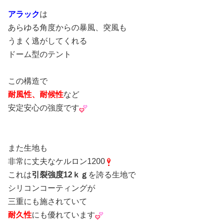
アラック
は
あらゆる角度からの暴風、突風も
うまく逃がしてくれる
ドーム型のテント
この構造で
耐風性、耐候性
など
安定安心の強度です
また生地も
非常に丈夫なケルロン1200
これは
引裂強度12ｋｇ
を誇る生地で
シリコンコーティングが
三重にも施されていて
耐久性
にも優れています