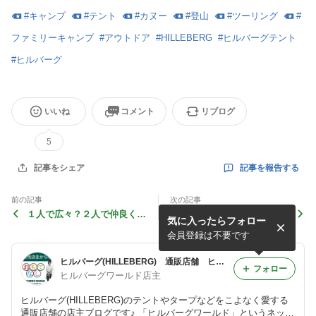
#
キャンプ
#
テント
#
カヌー
#
登山
#
ツーリング
#
ファミリーキャンプ
#
アウトドア
#
HILLEBERG
#
ヒルバーグテント
#
ヒルバーグ
いいね
コメント
リブログ
5
記事を報告する
記事をシェア
前の記事
次の記事
１人で広々？２人で仲良く？
シンプルで最強のStaika（ス
気に入ったらフォロー
あなたはNiak（ニアック）
タイカ）は、○○もすごい！
をどう使う？？
会員登録は不要です
ヒルバーグ(HILLEBERG) 通販店舗 ヒルバーグワールドの店主ブログ
フォロー
ヒルバーグワールド店主
ヒルバーグ(HILLEBERG)のテントやタープなどをこよなく愛する
通販店舗の店主ブログです♪ 「ヒルバーグワールド」というネット