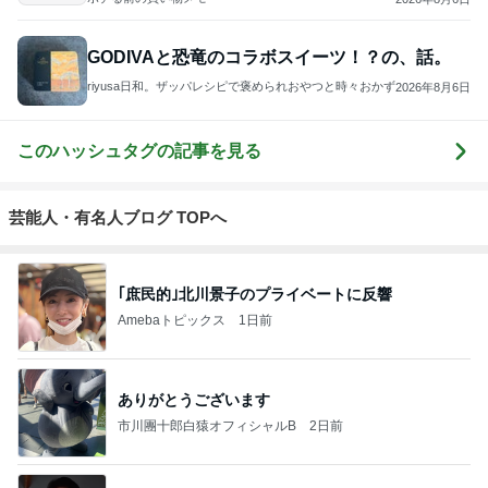
GODIVAと恐竜のコラボスイーツ！？の、話。
riyusa日和。ザッパレシピで褒められおやつと時々おかず
2026年8月6日
このハッシュタグの記事を見る
芸能人・有名人ブログ TOPへ
｢庶民的｣北川景子のプライベートに反響
Amebaトピックス
1日前
ありがとうございます
市川團十郎白猿オフィシャルB
2日前