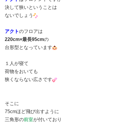
決して狭いということは
ないでしょう
アクト
のフロアは
220cm×最長95cm
の
台形型となっています
１人が寝て
荷物をおいても
狭くならない広さです
そこに
75cmほど飛び出すように
三角形の
前室
が付いており