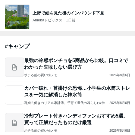
キャンプ
2,139人参加中
1
キャンピングカーチューナー マエ＠埼玉
マエ@埼玉
2
craft2018teddyのブログ
craft工房
3
雑木囃子
コーチャンマン 伊藤光太郎
4
5
6
7
8
まんぼさんの
うきふかせの
野営オヤジ始
キャンピング
zen:埼玉アウ
ブログ
冒険
動
トレーラーBL
トドア・キャ
ワ
OG
ンプ・登山ブ
ログ
もっと見る