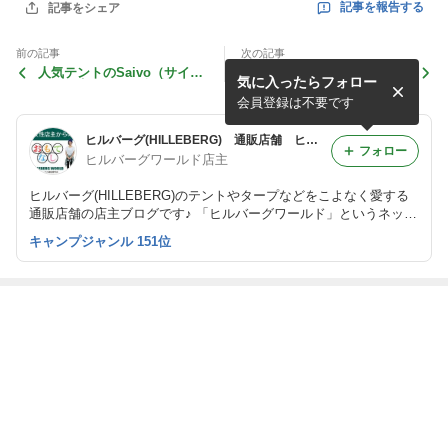
記事を報告する
記事をシェア
前の記事
次の記事
人気テントのSaivo（サイ
超軽量なEnan（エナン）
気に入ったらフォロー
ボ）も実は…○○な設営♪
は、みんなどう使ってる
の？？
会員登録は不要です
ヒルバーグ(HILLEBERG) 通販店舗 ヒルバーグワールドの店主ブログ
フォロー
ヒルバーグワールド店主
ヒルバーグ(HILLEBERG)のテントやタープなどをこよなく愛する
通販店舗の店主ブログです♪ 「ヒルバーグワールド」というネット
ショップを運営しています。
キャンプジャンル 151位
最近の画像つき記事
フットプリント
2020年人気のタ
ヒルバーグのケ
ヒルバーグテン