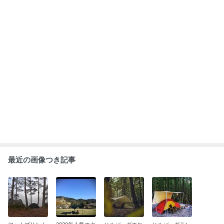
があれば一石二
ープ20XPグリ
ロン4GTは〇〇
トは見惚れるほ
鳥！？ヒルバー
ーン！ケロン4
ができるほど広
どかっこよい！
グサイボのフッ
GTと合わせて
い？お客さまか
ウナご購入のお
トプリントをご
ご購入のお客様
もっと見る
らのレビューを
客さまからのレ
購入のお客様よ
から頂いたお写
シェア♪
ビュー♪
り♪
真
ABEMA
人気芸人と女優のスピード離婚に衝撃
の声