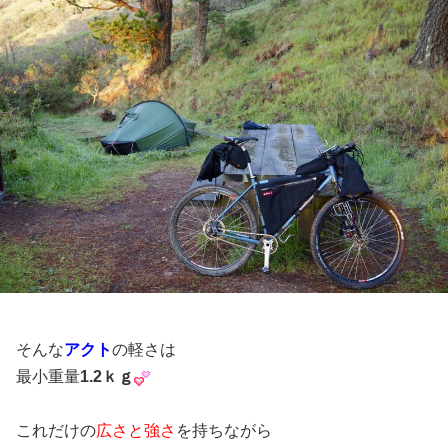
そんな
アクト
の軽さは
最小重量
1.2ｋｇ
これだけの
広さと強さ
を持ちながら