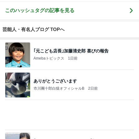
必ずどこで買ったか聞かれるデニム
Amebaトピックス
1日前
担任の言葉で決まったまさかの推薦
Amebaトピックス
1日前
30円の見切り品が美味しい夕食
Amebaトピックス
1日前
次世代掃除機がやってきた！！
Amebaトピックス
5秒前
別カラーも欲しくなる厚底サンダル