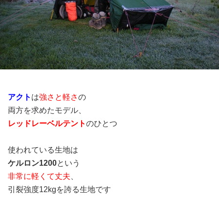
アクト
は
強さと軽さ
の
両方を求めたモデル、
レッドレーベルテント
のひとつ
使われている生地は
ケルロン1200
という
非常に軽くて丈夫
、
引裂強度12kgを誇る生地です