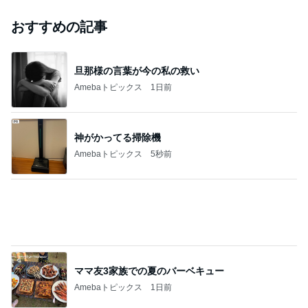
｢元こども店長｣加藤清史郎 喜びの報告
Amebaトピックス
1日前
ありがとうございます
市川團十郎白猿オフィシャルB
2日前
｢海のはじまり｣子役の現在に｢美人さん｣
Amebaトピックス
1日前
斎藤元彦がぶらぶら動画のアップを止めた
Bank of Dreamの公営競技はどこへ行く
8日前
ジャンルランキング