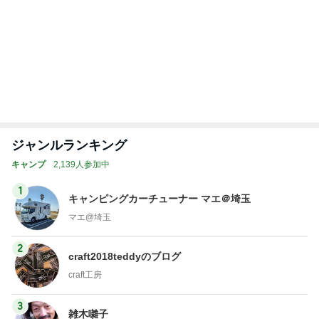
美容
ファッション
1
1
（旧アカウント）エマ
妻です。ママです
ブログ【アラフォー会
です。
社売却セカンドライ
エマの日記
eri.
フ】
2
2
リトルミニマリストの
40代からの大人
ビューティコラム The
アルを品良く着こ
little minimalist's bea
ファッションブロ
あねっさ／anessa
えりん
uty colum
3
3
美人になれる、たくさ
銀の滴降る降るま
んの魔法
に・・・
hiromi
illallan
もっと見る