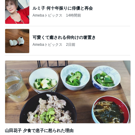
ルミ子 何十年振りに俳優と再会
Amebaトピックス
14時間前
可愛くて癒される仰向けの箸置き
Amebaトピックス
2日前
山田花子 夕食で息子に怒られた理由