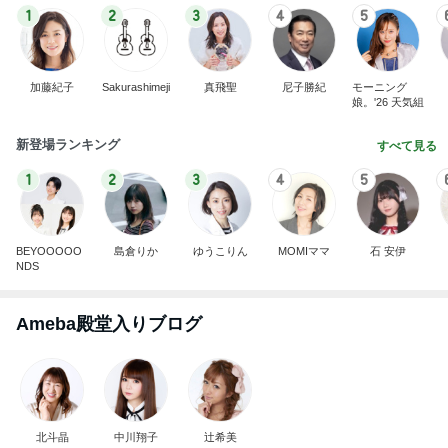
1
2
3
4
5
加藤紀子
Sakurashimeji
真飛聖
尼子勝紀
モーニング
娘。'26 天気組
新登場ランキング
すべて見る
1
2
3
4
5
BEYOOOOO
島倉りか
ゆうこりん
MOMIママ
石 安伊
NDS
Ameba殿堂入りブログ
北斗晶
中川翔子
辻希美