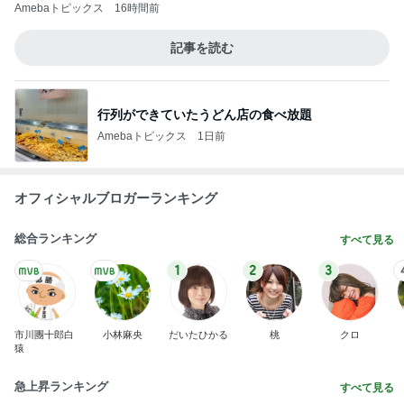
Amebaトピックス
16時間前
記事を読む
行列ができていたうどん店の食べ放題
Amebaトピックス
1日前
オフィシャルブロガーランキング
総合ランキング
すべて見る
1
2
3
市川團十郎白
小林麻央
だいたひかる
桃
クロ
猿
急上昇ランキング
すべて見る