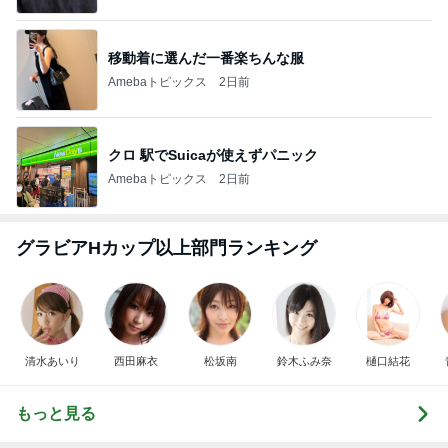
移動着に選んだ一番楽ちんな服
Amebaトピックス
2日前
クロ 駅でSuicaが使えずパニック
Amebaトピックス
2日前
グラビアHカップ以上部門ランキング
清水あいり
西田麻衣
松坂南
鈴木ふみ奈
樋口結花
もっと見る