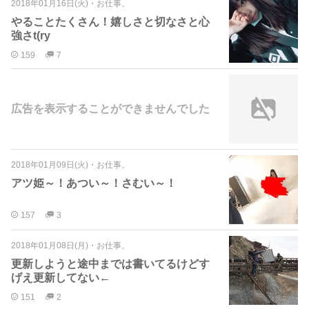
2018年01月16日(火)
・
お仕事。
やることたくさん！嬉しさと切なさと心
強さt(ry
159
7
広告を表示することができませんでした
2018年01月09日(火)
・
お仕事。
アツ姫～！あつい～！さむい～！
157
3
2018年01月08日(月)
・
お仕事。
更新しようと途中までは書いてるけどす
げえ更新してない←
151
2