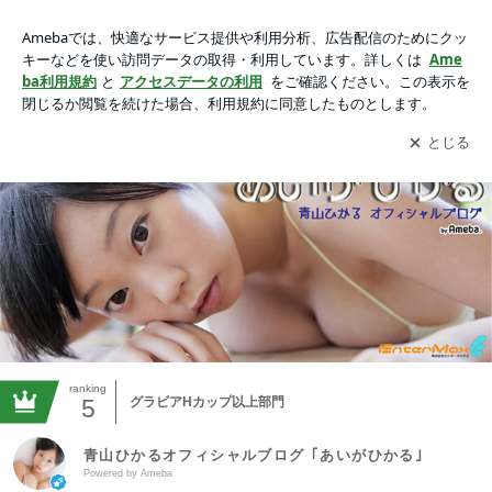
青山ひかるオフィシャルブログ ｢あいがひかる｣Powered by A
meba
アプリをダウンロードして
ブログの更新通知
を受け取りまし
開く
ょう。
ranking
5
グラビアHカップ以上部門
青山ひかるオフィシャルブログ ｢あいがひかる｣
Powered by Ameba