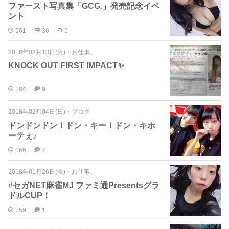
ファースト写真集「GCG.」発売記念イベ
ント
561
36
1
2018年02月13日(火)
・
お仕事。
KNOCK OUT FIRST IMPACT✨
184
9
2018年02月04日(日)
・
ブログ
ドンドンドン！ドン・キー！ドン・キホ
ーテぇ♪
166
7
2018年01月26日(金)
・
お仕事。
#セガNET麻雀MJ ファミ通Presentsグラ
ドルCUP！
159
1