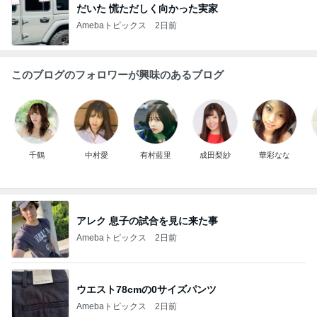
だいた 慌ただしく向かった実家
Amebaトピックス
2日前
このブログのフォロワーが興味のあるブログ
千鶴
中村愛
有村藍里
成田梨紗
華彩なな
アレク 息子の試合を見に来た事
Amebaトピックス
2日前
ウエスト78cmの0サイズパンツ
Amebaトピックス
2日前