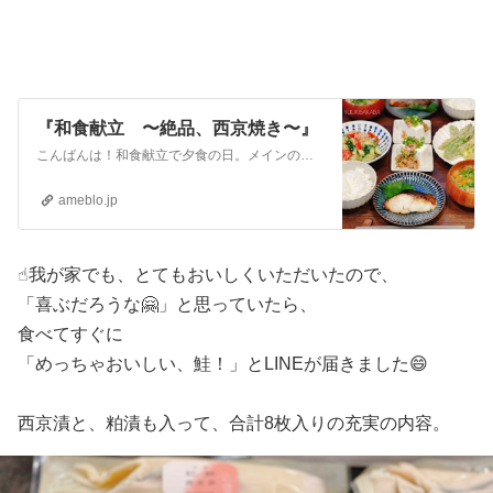
『和食献立 〜絶品、西京焼き〜』
こんばんは！和食献立で夕食の日。メインのお魚は銀だらと紅鮭の西京焼き。高級感を感じる、上品な味の西京焼きは、鳥取門永さんの"西京漬け＆粕漬けセット"母の日 プ…
ameblo.jp
☝︎我が家でも、とてもおいしくいただいたので、
「喜ぶだろうな🤗」と思っていたら、
食べてすぐに
「めっちゃおいしい、鮭！」とLINEが届きました😄
西京漬と、粕漬も入って、合計8枚入りの充実の内容。