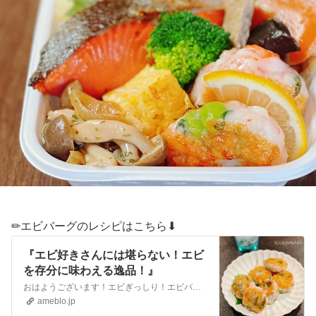
✏︎エビバーグのレシピはこちら⬇︎
『エビ好きさんには堪らない！エビ
を存分に味わえる逸品！』
おはようございます！エビぎっしり！エビバーグのご紹介です。エビを存分に味わえる逸品！エビは、すり身にする部分と、ぶつぶつ切る部分を合わせて、食感の違いを出しま…
ameblo.jp