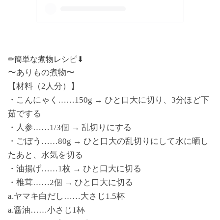
✏︎簡単な煮物レシピ⬇︎
〜ありもの煮物〜
【材料（2人分）】
・こんにゃく……150g → ひと口大に切り、3分ほど下
茹でする
・人参……1/3個 → 乱切りにする
・ごぼう……80g → ひと口大の乱切りにして水に晒し
たあと、水気を切る
・油揚げ……1枚 → ひと口大に切る
・椎茸……2個 → ひと口大に切る
a.ヤマキ白だし……大さじ1.5杯
a.醤油……小さじ1杯