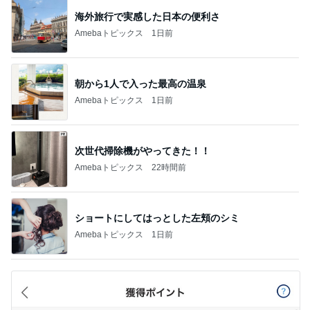
NDS
松本明子 30cmのゴーヤを糠漬け
Amebaトピックス
1日前
横浜SOGOうまいもの大会
nanaオフィシャルブログ Powered by Ameba
11日前
堀ちえみ 母の思い出の朝チャーハン
Amebaトピックス
1日前