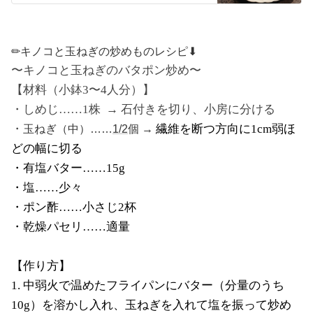
✏︎キノコと玉ねぎの炒めものレシピ⬇︎
〜キノコと玉ねぎのバタポン炒め〜
【材料（小鉢3〜4人分）】
・しめじ……1株 → 石付きを切り、小房に分ける
・
繊維を断つ方向に1cm弱ほ
玉ねぎ（中）……
1/2
個 →
どの幅に切る
・有塩バター……15g
・塩……少々
・ポン酢……小さじ2杯
・乾燥パセリ……適量
【作り方】
1. 中弱火で温めたフライパンにバター（分量のうち
10g）を溶かし入れ、玉ねぎを入れて塩を振って炒め