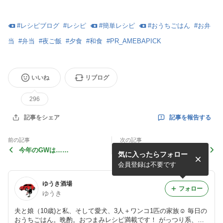
#
レシピブログ
#
レシピ
#
簡単レシピ
#
おうちごはん
#
お弁
当
#
弁当
#
夜ご飯
#
夕食
#
和食
#
PR_AMEBAPICK
いいね
リブログ
296
記事を報告する
記事をシェア
前の記事
次の記事
今年のGWは……
初の、お泊まり。
気に入ったらフォロー
会員登録は不要です
ゆうき酒場
フォロー
ゆうき
夫と娘（10歳)と私、そして愛犬、3人＋ワンコ1匹の家族☺︎ 毎日の
おうちごはん。晩酌。おつまみレシピ満載です！ がっつり系、お