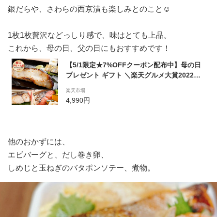
銀だらや、さわらの西京漬も楽しみとのこと☺️
1枚1枚贅沢などっしり感で、味はとても上品。
これから、母の日、父の日にもおすすめです！
【5/1限定★7%OFFクーポン配布中】母の日
プレゼント ギフト ＼楽天グルメ大賞2022受
賞／【天然高級魚 銀だら入り西京漬＆粕漬お
楽天市場
買得セット】 グルメ 食べ物 実用的 義母 母の
4,990円
日ギフト 父の日 内祝い 魚 お取り寄せ あす楽
送料無料 食品 贈り物 西京漬け 西京焼 漬魚
漬け魚
他のおかずには、
エビバーグと、だし巻き卵、
しめじと玉ねぎのバタポンソテー、煮物。