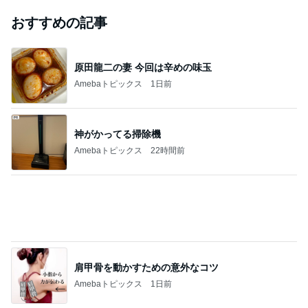
#
レシピブログ
夏バテ気味の日にもぴったり♪とろろと卵黄が絡
む♡簡単すぐできる『とろ玉そば』
ゆうき酒場
2026年8月7日
帰宅後すぐ飲みたい♪ビールが止まらない♡簡単
作り置きとカリカリ鶏皮串焼きで夏のおうち居酒
屋！
ゆうき酒場
2026年8月7日
ゴーヤチャンプルー、一皿で栄養満点！ … と思
ったけれど
シニア夫婦は気ままに・・・
2026年8月7日
このハッシュタグの記事を見る
芸能人・有名人ブログ TOPへ