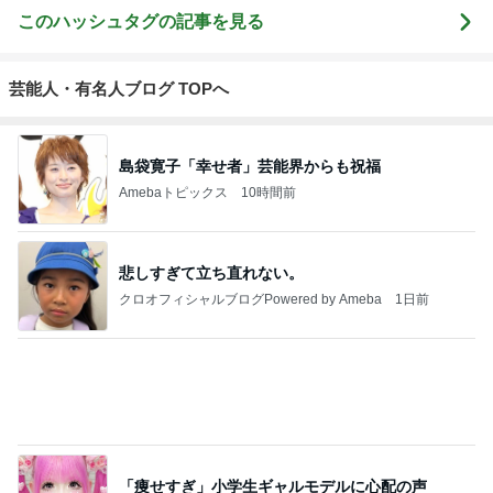
毎日のレシピ・料理・献立
18,338人参加中
1
栄養士ママそっち～の簡単美味しいサイクル献立
そっち～
2
ゆうき酒場
ゆうき
3
毎日笑顔で過ごしたい
モモ母さん
4
5
6
7
8
riyusa日和。
長田知恵（つ
Keep Smiling♪
きょうこさん
☆Pure Life☆
ザッパレシピ
き）料理研究
〜noripetit lif
のありふれた
～おいしく、
で褒められお
家「ご飯と可
e〜 おうちご
日常とばーば
楽しく、健康
やつと時々お
愛いおやつ、
はんと日々の
の食堂本日の
に。～
かず
キッチンアイ
事。
メニュー
もっと見る
テム」