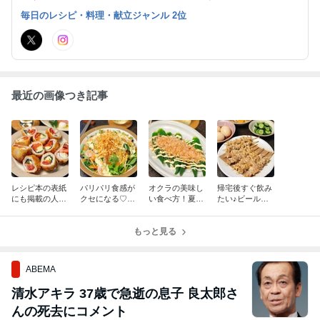
肉おかず、 麺レシピも充実しています。
毎日のレシピ・料理・献立ジャンル 2位
最近の画像つき記事
レシピ本の表紙
パリパリ食感が
オクラの美味し
帰宅後すぐ飲み
にも掲載の人気
クセになる♡エ
い食べ方！夏の
たい♪ビールが
レシピ♪夏のお
ビと野菜のごち
食卓にあと一品
止まらない♡簡
つまみに◎！ト
そうサラダ シー
♪冷やして美味
単作り置きとカ
マトとモッツァ
クヮーサードレ
もっと見る
しい「オクラの
リカリ鶏皮串焼
レラチーズの肉
ッシング♪
おかかマヨ」
きで夏のおうち
巻きフライ
居酒屋！
ABEMA
清水アキラ 37歳で急逝の息子 良太郎さ
んの死去にコメント