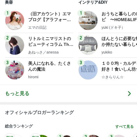
明日は1人で
だいたひかるオフィシャルブログ Powered by Ame
1日前
ba
桃の匂いを消した強すぎる匂い
Amebaトピックス
1日前
記事を読む