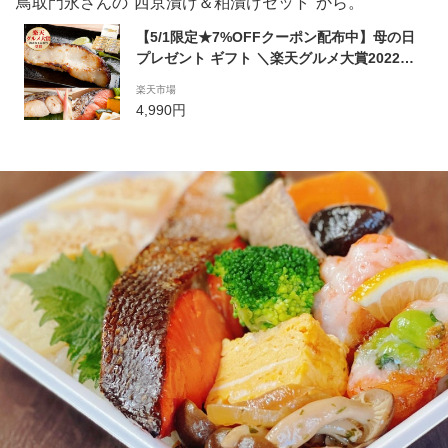
鳥取門永さんの"西京漬け＆粕漬けセット"から。
【5/1限定★7%OFFクーポン配布中】母の日
プレゼント ギフト ＼楽天グルメ大賞2022受
賞／【天然高級魚 銀だら入り西京漬＆粕漬お
楽天市場
買得セット】 グルメ 食べ物 実用的 義母 母の
4,990円
日ギフト 父の日 内祝い 魚 お取り寄せ あす楽
送料無料 食品 贈り物 西京漬け 西京焼 漬魚
漬け魚