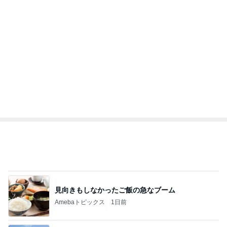
すべて見る
1
2
3
市川團十郎白
小林麻央
だいたひかる
桃
クロ
猿
急上昇ランキング
すべて見る
1
2
3
4
5
EBiDAN 39&Ki
高山善廣
こいたん
島倉りか
つばきファク
DS
トリー
新登場ランキング
すべて見る
1
2
3
4
5
BEYOOOOO
島倉りか
ゆうこりん
石 安伊
蒼井心音