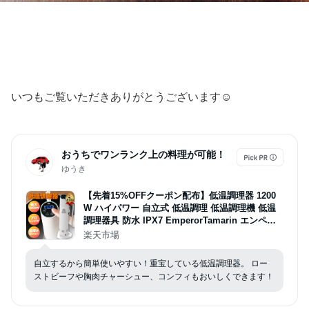
いつもご覧いただきありがとうございます☺︎
おうちでワンランク上の料理が可能！
ゆうき
【先着15%OFFクーポン配布】低温調理器 1200
W ハイパワー 自立式 低温調理 低温調理機 低温
調理器具 防水 IPX7 EmperorTamarin エンペラ
ータマリン スロークッカー タイマー 温度設定 タ
楽天市場
ッチパネル クリップ式 サラダチキン ローストビ
ーフ レシピ キッチン家電 ギフト
自立するから簡単使いやすい！重宝している低温調理器。 ロー
ストビーフや胸肉チャーシュー、コンフィもおいしくできます！