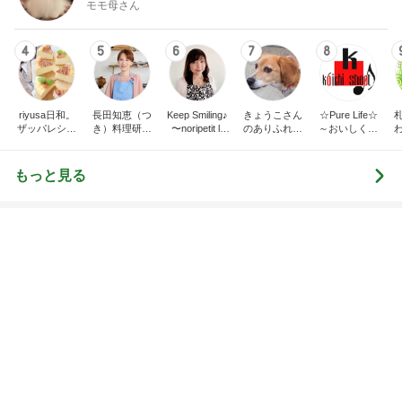
美容
インテリア&DIY
1
1
（旧アカウント）エマ
おうちと暮らしの
ブログ【アラフォー会
ピ 〜HOME&LI
社売却セカンドライ
エマの日記
yuki (ドキ子）
フ】
2
2
リトルミニマリストの
ほんとうに必要な
ビューティコラム The
か持たない暮らし
little minimalist's bea
ep Life Simple
あねっさ／anessa
yukiko
uty colum
ンテリアのきろく
3
3
美人になれる、たくさ
１００均・カルデ
んの魔法
好き！食いしん坊
らりん☆のブログ
hiromi
☆きらりん☆
もっと見る
オフィシャルブロガーランキング
総合ランキング