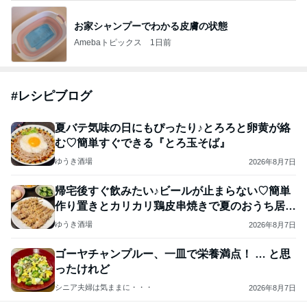
島袋寛子「幸せ者」芸能界からも祝福
Amebaトピックス
10時間前
悲しすぎて立ち直れない。
クロオフィシャルブログPowered by Ameba
1日前
「痩せすぎ」小学生ギャルモデルに心配の声
Amebaトピックス
1日前
2026/08/08(D) 16本
何でかな？何でだろ？
1時間前
ジャンルランキング