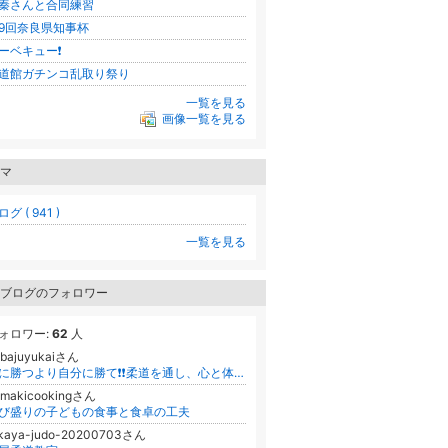
秦さんと合同練習
9回奈良県知事杯
ーベキュー❗️
道館ガチンコ乱取り祭り
一覧を見る
画像一覧を見る
マ
グ ( 941 )
一覧を見る
ブログのフォロワー
ォロワー:
62
人
obajuyukaiさん
人に勝つより自分に勝て❗️❗️柔道を通し、心と体を鍛えよう❗️by青柔
omakicookingさん
び盛りの子どもの食事と食卓の工夫
akaya-judo-20200703さん