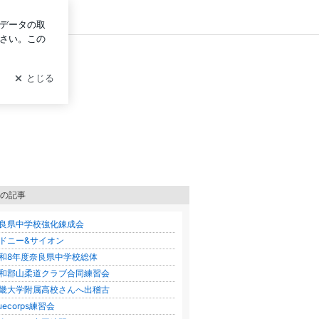
ログイン
の記事
良県中学校強化錬成会
ドニー&サイオン
和8年度奈良県中学校総体
和郡山柔道クラブ合同練習会
畿大学附属高校さんへ出稽古
luecorps練習会