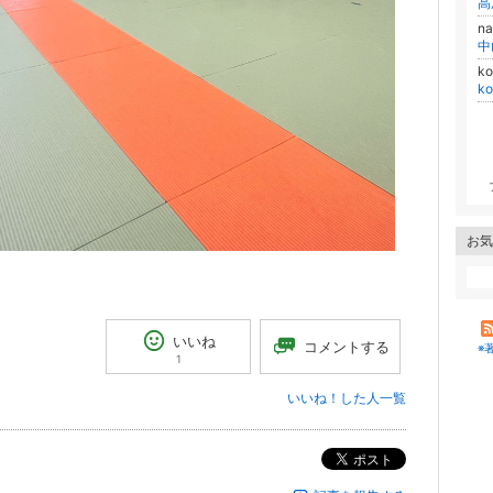
高
n
中
k
k
お気
いいね
コメントする
※
1
いいね！した人一覧
ポスト