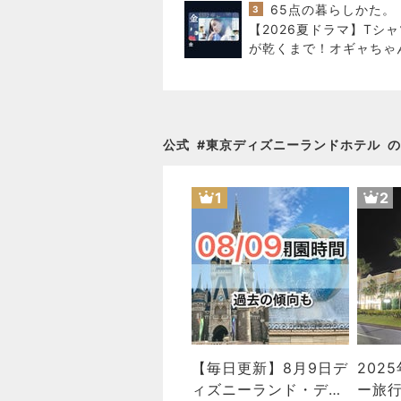
65点の暮らしかた。
3
【2026夏ドラマ】Tシャ
が乾くまで！オギャちゃ
ドラマ話ができる日が来
んて！
公式
#
東京ディズニーランドホテル
の
1
2
【毎日更新】8月9日デ
202
ィズニーランド・ディ
ー旅