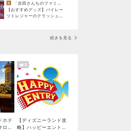
「吉田さんちのファミリー日記」Powered by Ameba 吉田さんファミリーオフィシャルブログ
3
【おすすめグッズ】パイレー
ツトレジャーのクラッシュみ
たいな指輪
続きを見る
5
ドホテ
【ディズニーランド攻
サロン
略】ハッピーエントリ