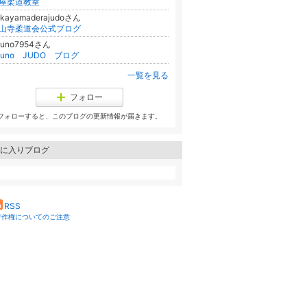
屋柔道教室
akayamaderajudoさん
山寺柔道会公式ブログ
ouno7954さん
ouno JUDO ブログ
一覧を見る
フォロー
フォローすると、このブログの更新情報が届きます。
に入りブログ
RSS
著作権についてのご注意