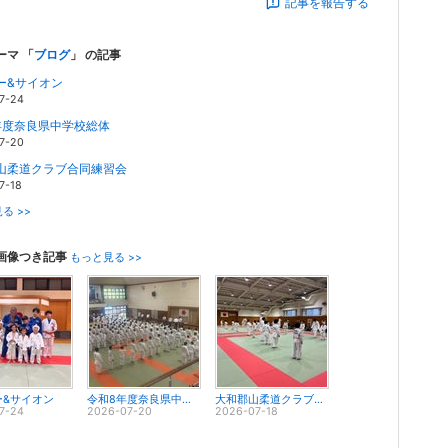
記事を報告する
ーマ 「
ブログ
」 の記事
ー&サイオン
7-24
年度奈良県中学校総体
7-20
山柔道クラブ合同練習会
7-18
る >>
画像つき記事
もっと見る >>
ー&サイオン
令和8年度奈良県中学校総体
大和郡山柔道クラブ合同練習会
7-24
2026-07-20
2026-07-18