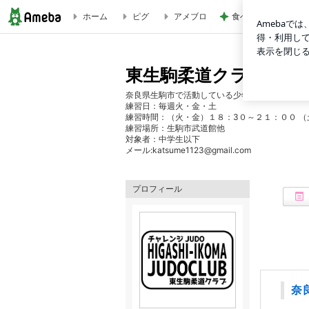
ホーム
ピグ
アメブロ
食べないと娘が言っ
東生駒柔道クラブ
東生駒柔道クラブ
奈良県生駒市で活動している少年柔道クラブです
練習日：毎週火・金・土
練習時間：（火・金）１８：3０～２１：００ 
練習場所：生駒市武道館他
対象者：中学生以下
メール:katsume1123@gmail.com
プロフィール
奈