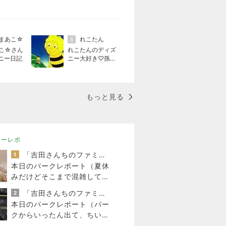
まあこ☆
れこたん
5
こ☆さん
れこたんのディズ
ニー日記
ニー大好き♡孫4
人
もっと見る
ニーレポ
「吉田さんちのファミリー日記」Powered by Ameba 吉田さんファミリーオフィシャルブログ
1
本日のパークレポート（夏休
みだけどそこまで混雑してな
い東京ディズニーリゾート
「吉田さんちのファミリー日記」Powered by Ameba 吉田さんファミリーオフィシャルブログ
2
本日のパークレポート（パー
クからいったん出て、ちいか
わを観てきました。）