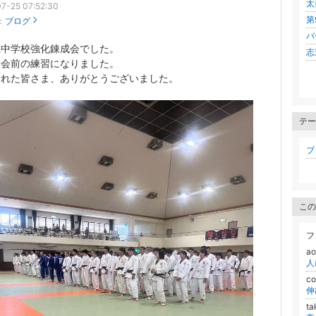
太
7-25 07:52:30
第
：
ブログ
バ
県中学校強化錬成会でした。
志
大会前の練習になりました。
された皆さま、ありがとうございました。
テー
ブロ
この
フ
a
c
伸
t