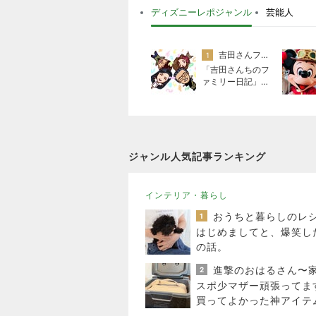
ディズニーレポジャンル
芸能人
吉田さんファミリー
1
「吉田さんちのフ
ァミリー日記」Po
wered by Ameba
吉田さんファミリ
ーオフィシャルブ
ログ
ジャンル人気記事ランキング
インテリア・暮らし
1
はじめましてと、爆笑し
の話。
2
スポ少マザー頑張ってま
買ってよかった神アイテ