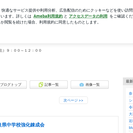
ていたラーメン
芸能人ブログ
人気ブログ
新規登録
！
（土）９：００～１２：００
最新
ブログトップ
記事一覧
画像一覧
奈
次ページ
>>
シ
令
大
近
良県中学校強化錬成会
b