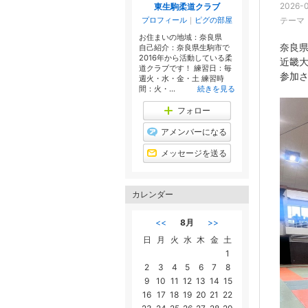
2026-0
東生駒柔道クラブ
プロフィール
｜
ピグの部屋
テーマ
お住まいの地域：
奈良県
奈良
自己紹介：奈良県生駒市で
2016年から活動している柔
近畿
道クラブです！ 練習日：毎
参加
週火・水・金・土 練習時
間：火・...
続きを見る
フォロー
アメンバーになる
メッセージを送る
カレンダー
<<
8月
>>
日
月
火
水
木
金
土
1
2
3
4
5
6
7
8
9
10
11
12
13
14
15
16
17
18
19
20
21
22