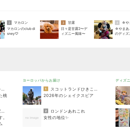
マカロン
甘露
☆や
2
3
4
マカロンのclub di
日々是甘露2〜デ
☆やまあ
sney♡
ィズニー風味〜
のディズ
ヨーロッパからお届け
ディズ
おうちと暮らしのレシピ 〜HOME&LIFE〜
スコットランドひきこもり日記
1
た桃
2026年のシェイクスピア
進撃のおはるさん〜家づくり失敗したけど私は元気です〜
ロンドンあれこれ
2
す。
女性の地位✨
ム