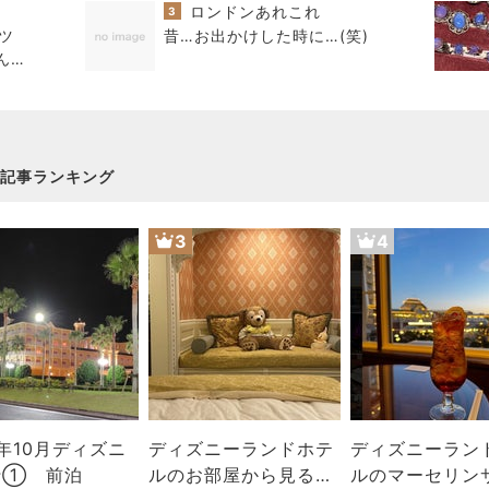
ロンドンあれこれ
3
ツ
昔…お出かけした時に…(笑)
んと
るな
記事ランキング
3
4
5年10月ディズニ
ディズニーランドホテ
ディズニーラン
行① 前泊
ルのお部屋から見る、
ルのマーセリン