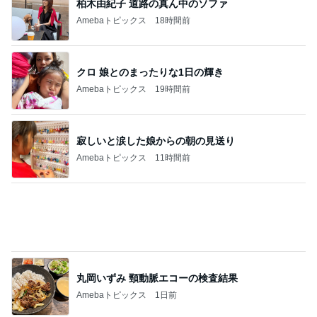
小原正子 台風での登校と参観日
Amebaトピックス
1日前
記事を読む
内覧会前に悩む家の負圧問題
Amebaトピックス
23時間前
次世代掃除機がやってきた！！
Amebaトピックス
5時間前
何年越しかに念願叶った飲み会
Amebaトピックス
1日前