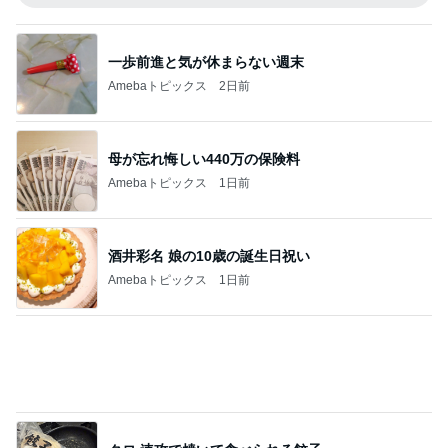
嬉しい変化球のつけだれ付き素麺
Amebaトピックス
2日前
記事を読む
柏木由紀子 道路の真ん中のソファ
Amebaトピックス
18時間前
クロ 娘とのまったりな1日の輝き
Amebaトピックス
19時間前