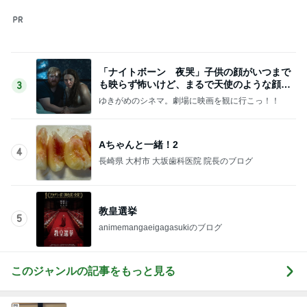
このジャンルの記事をもっと見る
神がかってる掃除機
Amebaトピックス
5時間前
デザートより食後酒を楽しむ大人
Amebaトピックス
1日前
好みではなかったカルディの即席めん
Amebaトピックス
1日前
ご飯の進むメインになる作り置き
Amebaトピックス
1日前