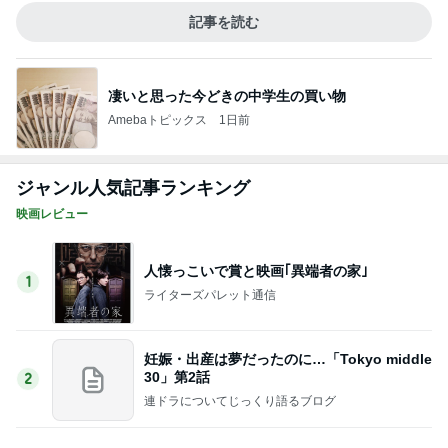
ライターズパレット通信
妊娠・出産は夢だったのに…「Tokyo middle
30」第2話
2
連ドラについてじっくり語るブログ
「ナイトボーン 夜哭」子供の顔がいつまで
も映らず怖いけど、まるで天使のような顔の
3
赤ちゃんでした。
ゆきがめのシネマ。劇場に映画を観に行こっ！！
Aちゃんと一緒！2
4
長崎県 大村市 大坂歯科医院 院長のブログ
教皇選挙
5
animemangaeigagasukiのブログ