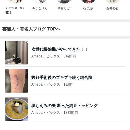
BEYOOOOO
ゆうこりん
島倉りか
石 安伊
蒼井心音
NDS
芸能人・有名人ブログ TOPへ
次世代掃除機がやってきた！！
Amebaトピックス
5時間前
抜釘手術後のズキズキ続く縫合跡
Amebaトピックス
1日前
堀ちえみの夫 断った納豆トッピング
Amebaトピックス
17時間前