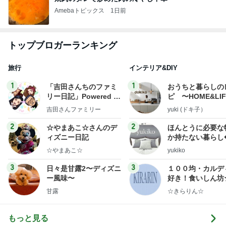
Amebaトピックス
1日前
トップブロガーランキング
旅行
インテリア&DIY
1
1
「吉田さんちのファミ
おうちと暮らしの
リー日記」Powered b
ピ 〜HOME&LI
y Ameba 吉田さんファ
吉田さんファミリー
yuki (ドキ子）
ミリーオフィシャルブ
ログ
2
2
☆やまあこ☆さんのデ
ほんとうに必要な
ィズニー日記
か持たない暮らし
ep Life Simple
☆やまあこ☆
yukiko
ンテリアのきろく
3
3
日々是甘露2〜ディズニ
１００均・カルデ
ー風味〜
好き！食いしん坊
らりん☆のブログ
甘露
☆きらりん☆
もっと見る