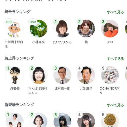
総合ランキング
すべて見る
1
2
3
市川團十郎白
小林麻央
だいたひかる
桃
クロ
猿
急上昇ランキング
すべて見る
1
2
3
4
5
AKB48
たんぽぽ川村
北村総一朗
北別府学
OCHA NORM
エミコ
A
新登場ランキング
すべて見る
1
2
3
4
5