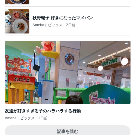
一歩前進と気が休まらない週末
Amebaトピックス
2日前
母が忘れ悔しい440万の保険料
Amebaトピックス
1日前
酒井彩名 娘の10歳の誕生日祝い
Amebaトピックス
1日前
クロ 速攻で焼いて食べられる餃子
Amebaトピックス
11時間前