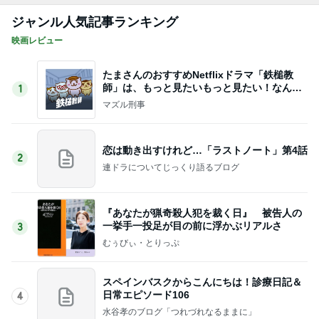
ジャンル人気記事ランキング
映画レビュー
たまさんのおすすめNetflixドラマ「鉄槌教
師」は、もっと見たいもっと見たい！なんで1
1
0話完？
マズル刑事
恋は動き出すけれど…「ラストノート」第4話
2
連ドラについてじっくり語るブログ
『あなたが猟奇殺人犯を裁く日』 被告人の
一挙手一投足が目の前に浮かぶリアルさ
3
むぅびぃ・とりっぷ
スペインバスクからこんにちは！診療日記＆
日常エピソード106
4
水谷孝のブログ「つれづれなるままに」