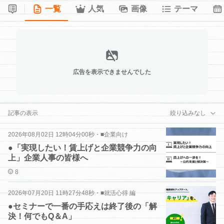
一覧
人気
画像
テーマ
広告を表示できませんでした
記事の表示
絞り込みなし
2026年08月02日 12時04分00秒
・
■企業向け
●「実現したい！賃上げと企業競争力の向
上」企業人事の皆様へ
8
2026年07月20日 11時27分48秒
・
■就活心得 編
●セミナーで一番の手応えは終了後の「解
決！何でもQ＆A」