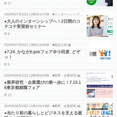
17
2026年07月10日 12時52分37秒
・
■インターンシップ 編
●大人のインターンシップへ！2日間のコ
テコテ実習前セミナー
8
2026年07月05日 13時12分46秒
・
■就活心得 編
●7.24_かながわjobフェア＠小田原_どぞ
ッ！
9
2026年06月22日 12時09分00秒
・
■業界・企業研究 編
●業界研究・企業選びの第一歩に！7.15.1
6東京都就職フェア
12
2026年06月19日 11時13分24秒
・
■業界・企業研究 編
●当たり前の暮らしとビジネスを支える就