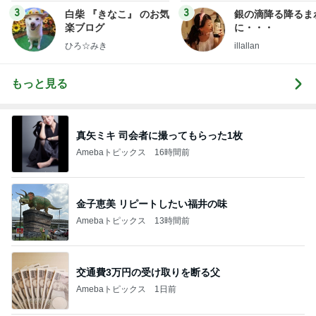
3
3
白柴 『きなこ』 のお気
銀の滴降る降るま
楽ブログ
に・・・
ひろ☆みき
illallan
もっと見る
真矢ミキ 司会者に撮ってもらった1枚
Amebaトピックス
16時間前
金子恵美 リピートしたい福井の味
Amebaトピックス
13時間前
交通費3万円の受け取りを断る父
Amebaトピックス
1日前