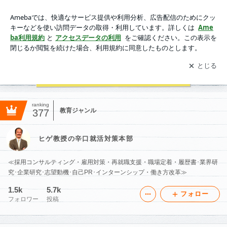
ヒゲ教授の辛口就活対策本部
アプリをダウンロードして
ブログの更新通知
を受け取りまし
開く
ょう。
ranking
教育ジャンル
377
ヒゲ教授の辛口就活対策本部
≪採用コンサルティング・雇用対策・再就職支援・職場定着・履歴書･業界研
究･企業研究･志望動機･自己PR･インターンシップ・働き方改革≫
1.5k
5.7k
フォロー
フォロワー
投稿