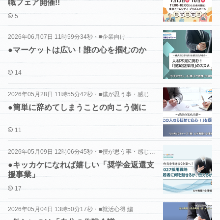
職フェア開催!!
5
2026年06月07日 11時59分34秒
・
■企業向け
●マーケットは広い！誰の心を掴むのか
14
2026年05月28日 11時55分42秒
・
■僕が思う事・感じた事 編
●簡単に辞めてしまうことの向こう側に
11
2026年05月09日 12時06分45秒
・
■僕が思う事・感じた事 編
●キッカケになれば嬉しい「奨学金返還支
援事業」
17
2026年05月04日 13時50分17秒
・
■就活心得 編