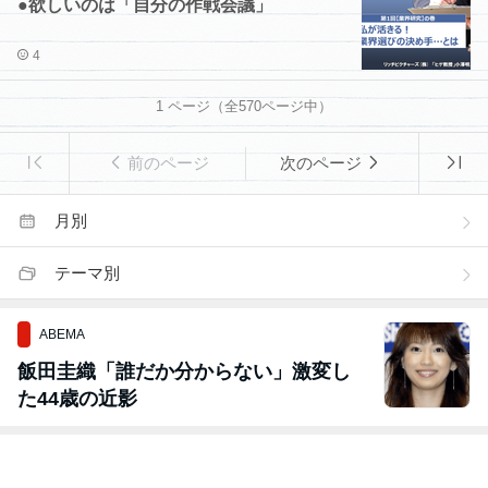
●欲しいのは「自分の作戦会議」
4
1
ページ（全
570
ページ中）
前のページ
次のページ
月別
テーマ別
ABEMA
飯田圭織「誰だか分からない」激変し
た44歳の近影