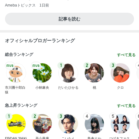
Amebaトピックス
1日前
記事を読む
オフィシャルブロガーランキング
総合ランキング
すべて見る
1
2
3
市川團十郎白
小林麻央
だいたひかる
桃
クロ
猿
急上昇ランキング
すべて見る
1
2
3
4
5
EBiDAN 39&Ki
高山善廣
こいたん
島倉りか
つばきファク