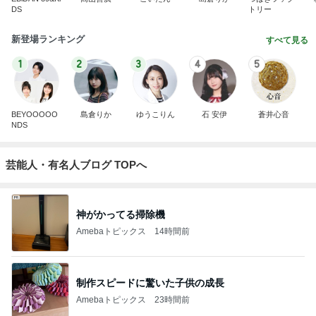
DS
トリー
新登場ランキング
すべて見る
1
2
3
4
5
BEYOOOOO
島倉りか
ゆうこりん
石 安伊
蒼井心音
NDS
芸能人・有名人ブログ TOPへ
神がかってる掃除機
Amebaトピックス
14時間前
制作スピードに驚いた子供の成長
Amebaトピックス
23時間前