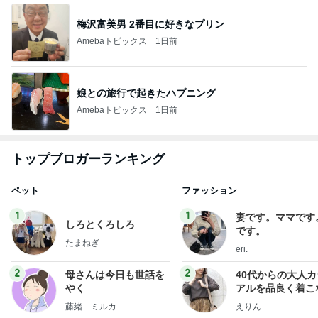
梅沢富美男 2番目に好きなプリン
Amebaトピックス
1日前
娘との旅行で起きたハプニング
Amebaトピックス
1日前
トップブロガーランキング
ペット
ファッション
1
1
妻です。ママです
しろとくろしろ
です。
たまねぎ
eri.
2
2
母さんは今日も世話を
40代からの大人
やく
アルを品良く着こ
ファッションブロ
藤緒 ミルカ
えりん