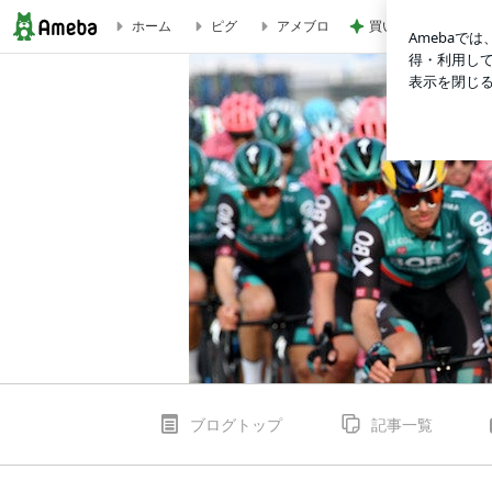
買い足す予定の重宝
ホーム
ピグ
アメブロ
中 根 英 登
ブログトップ
記事一覧