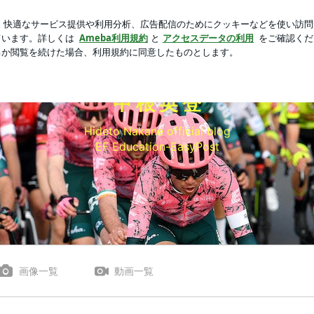
したサンダル
芸能人ブログ
人気ブログ
新規登録
ロ
中 根 英 登
Hideto Nakane official blog
EF Education-EasyPost
画像一覧
動画一覧