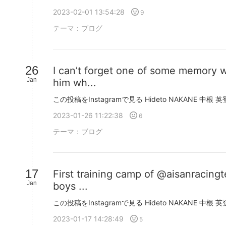
2023-02-01 13:54:28
9
テーマ：
ブログ
26
I can’t forget one of some memory w
Jan
him wh...
2023-01-26 11:22:38
6
テーマ：
ブログ
17
First training camp of @aisanracing
Jan
boys ...
2023-01-17 14:28:49
5