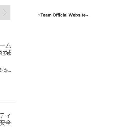
~Team Official Website~
ーム
地域
この投稿をInstagramで見る Hideto NAKANE 中根 英登(@hideto_nakane)がシェアした投稿
ティ
安全