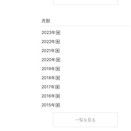
月別
2023
年
開
2022
年
く
開
2021
年
く
開
2020
年
く
開
2019
年
く
開
2018
年
く
開
2017
年
く
開
2016
年
く
開
2015
年
く
開
く
一覧を見る