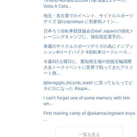
Tirreno-Adriatico(2UWT)第1&第2ステージ、
Volta A Cata...
地元・名古屋でのイベント、サイクルスポーツ
デイズ @cyspodays に初参戦メイン...
日本ろう自転車競技協会(Deaf Japan)の強化ト
レーニングキャンプに、強化指定選手の...
来週のサイクルスポーツデイズの為にインプッ
ション#ロードバイク #自転車ロードレース...
今週4日土曜日に、愛知県主催の技能五輪国際
大会トークイベントに世界で戦ってきたアスリ
ート側...
@lavaggio_bicycle_wash に洗ってもらってピ
カピカになった #supe...
I can’t forget one of some memory with him
wh...
First training camp of @aisanracingteam boys
...
一覧を見る