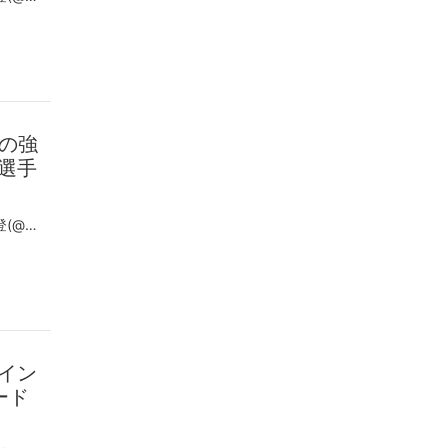
)の強
選手
この投稿をInstagramで見る Hideto NAKANE 中根 英登(@hideto_nakane)がシェアした投稿
イン
ード