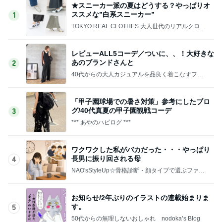
★スニーカー派の夏はどうする？やっぱりオ
ススメな”白系スニーカー”
1
TOKYO REAL CLOTHES 大人世代のリアルクロー
ズ
レビューALL5コーデ／ついに、、！大好きな
あのブランドさんと
2
40代からの大人カジュアルを品良く着こなすファ
ッションブログ
「甲子園球場での暑さ対策」参考にしたブロ
グ/40代真夏の甲子園観戦コーデ
3
*** あやのハピログ ***
ワクワクした私がバカだった・・・やっぱり
長男に振り回される母
4
NAO'sStyleUp☆骨格診断・顔タイプで選ぶファッ
ションコーデ
お知らせ/2年ぶりのイラストの連載始まりま
す。
5
50代からの無理しないおしゃれ nodoka’s Blog