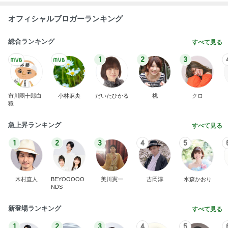
オフィシャルブロガーランキング
総合ランキング
すべて見る
1
2
3
市川團十郎白
小林麻央
だいたひかる
桃
クロ
猿
急上昇ランキング
すべて見る
1
2
3
4
5
木村直人
BEYOOOOO
美川憲一
吉岡淳
水森かおり
NDS
新登場ランキング
すべて見る
1
2
3
4
5