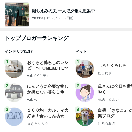
堀ちえみの夫 一人で夕飯を思案中
Amebaトピックス
2日前
トップブロガーランキング
インテリア&DIY
ペット
1
1
おうちと暮らしのレシ
しろとくろしろ
ピ 〜HOME&LIFE〜
たまねぎ
yuki (ドキ子）
2
2
ほんとうに必要な物し
母さんは今日も世
か持たない暮らし◆Ke
やく
ep Life Simple◆〜イ
yukiko
藤緒 ミルカ
ンテリアのきろく〜
3
3
１００均・カルディ大
白柴 『きなこ』 
好き！食いしん坊☆き
楽ブログ
らりん☆のブログ
☆きらりん☆
ひろ☆みき