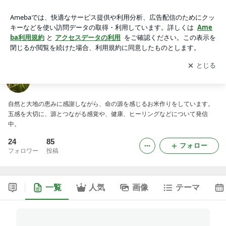
稲作とヒーリングで人生を楽しむ
アプリをダウンロードして
ブログの更新通知
を受け取りまし
開く
ょう。
稲作とヒーリングで人生を楽しむ
自然と大地の恵みに感謝しながら、命の源を感じるお米作りをしています。
五感を大切に、源とつながる感覚や、健康、ヒーリングなどについて発信
中。
24
85
フォロー
フォロワー
投稿
一覧
人気
画像
テーマ