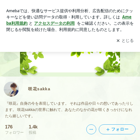
咲花sakka
アプリをダウンロードして
ブログの更新通知
を受け取りまし
開く
ょう。
咲花sakka
『咲花』自身の今を表現しています。 それは作品や日々の想いであったりし
ます。 咲花sakkaの世界に触れて、あなたのなかの花が咲くきっかけになれ
たら嬉しいです。
176
1.4k
フォロー
フォロワー
投稿