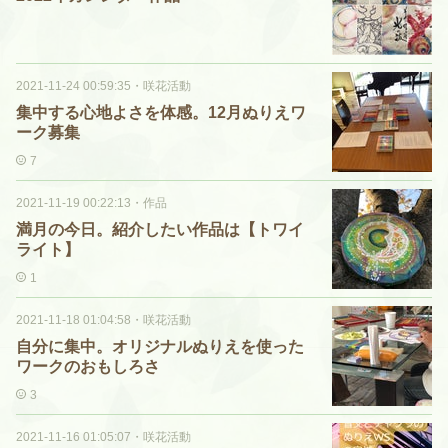
2021-11-24 00:59:35
・
咲花活動
集中する心地よさを体感。12月ぬりえワ
ーク募集
7
2021-11-19 00:22:13
・
作品
満月の今日。紹介したい作品は【トワイ
ライト】
1
2021-11-18 01:04:58
・
咲花活動
自分に集中。オリジナルぬりえを使った
ワークのおもしろさ
3
2021-11-16 01:05:07
・
咲花活動