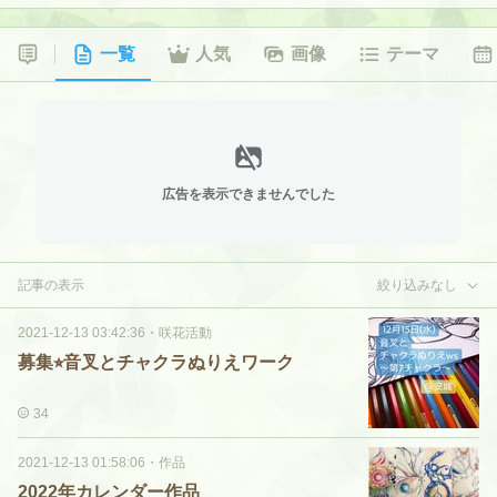
一覧
人気
画像
テーマ
広告を表示できませんでした
記事の表示
絞り込みなし
2021-12-13 03:42:36
・
咲花活動
募集⭐︎音叉とチャクラぬりえワーク
34
2021-12-13 01:58:06
・
作品
2022年カレンダー作品