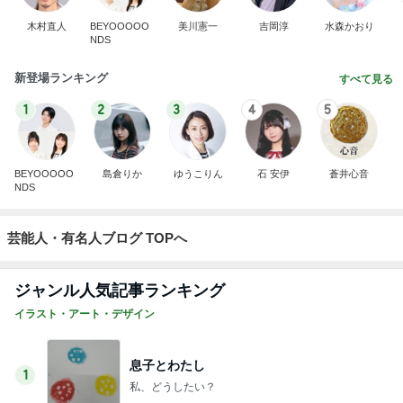
木村直人
BEYOOOOO
美川憲一
吉岡淳
水森かおり
NDS
新登場ランキング
すべて見る
1
2
3
4
5
BEYOOOOO
島倉りか
ゆうこりん
石 安伊
蒼井心音
NDS
芸能人・有名人ブログ TOPへ
ジャンル人気記事ランキング
イラスト・アート・デザイン
息子とわたし
1
私、どうしたい？