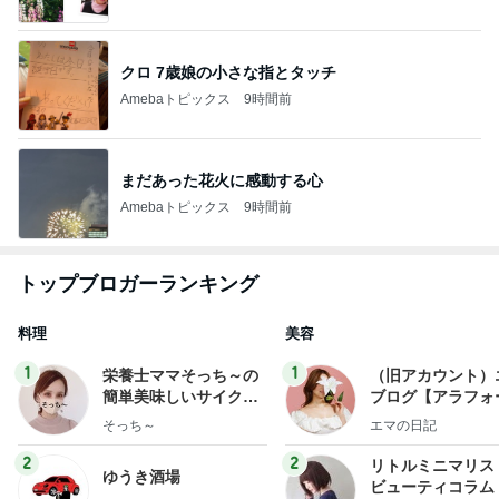
クロ 7歳娘の小さな指とタッチ
Amebaトピックス
9時間前
まだあった花火に感動する心
Amebaトピックス
9時間前
トップブロガーランキング
料理
美容
1
1
栄養士ママそっち～の
（旧アカウント）
簡単美味しいサイクル
ブログ【アラフォ
献立
社売却セカンドラ
そっち～
エマの日記
フ】
2
2
リトルミニマリス
ゆうき酒場
ビューティコラム 