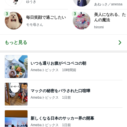
ゆうき
little minimalist'
あねっさ／anessa
uty colum
3
3
美人になれる、た
毎日笑顔で過ごしたい
んの魔法
モモ母さん
hiromi
もっと見る
いつも通りお腹がペコペコの朝
Amebaトピックス
10時間前
マックの秘密をバラされた口喧嘩
Amebaトピックス
1日前
新しくなる日本のサッカー界の開幕
Amebaトピックス
1日前