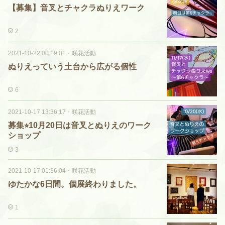
【募集】音叉とチャクラぬりえワーク
2
2021-10-22 00:19:01
・
咲花活動
ぬりえっていう土台から広がる個性
6
2021-10-17 13:36:17
・
咲花活動
募集⭐︎10月20日は音叉とぬりえのワーク
ショップ
3
2021-10-17 01:36:04
・
咲花活動
ゆたかな6日間。個展終わりました。
1