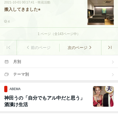
2021-10-01 00:17:41
・
咲花活動
搬入してきました⭐︎
4
1
ページ（全
143
ページ中）
前のページ
次のページ
月別
テーマ別
ABEMA
神田うの「自分でもアル中だと思う」
酒漬け生活