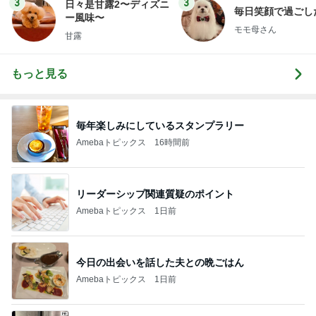
3
3
日々是甘露2〜ディズニ
毎日笑顔で過ごし
ー風味〜
モモ母さん
甘露
もっと見る
毎年楽しみにしているスタンプラリー
Amebaトピックス
16時間前
リーダーシップ関連質疑のポイント
Amebaトピックス
1日前
今日の出会いを話した夫との晩ごはん
Amebaトピックス
1日前