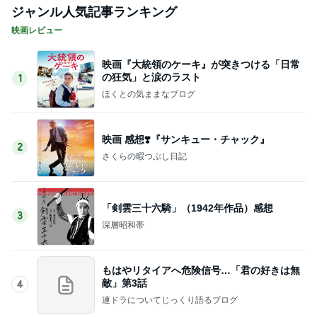
ジャンル人気記事ランキング
映画レビュー
映画『大統領のケーキ』が突きつける「日常
の狂気」と涙のラスト
1
ほくとの気ままなブログ
映画 感想❣️『サンキュー・チャック』
2
さくらの暇つぶし日記
「剣雲三十六騎」（1942年作品）感想
3
深層昭和帯
もはやリタイアへ危険信号…「君の好きは無
敵」第3話
4
連ドラについてじっくり語るブログ