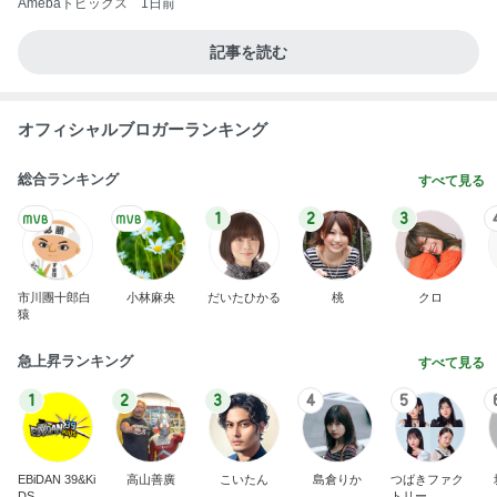
Amebaトピックス
1日前
記事を読む
オフィシャルブロガーランキング
総合ランキング
すべて見る
1
2
3
市川團十郎白
小林麻央
だいたひかる
桃
クロ
猿
急上昇ランキング
すべて見る
1
2
3
4
5
EBiDAN 39&Ki
高山善廣
こいたん
島倉りか
つばきファク
DS
トリー