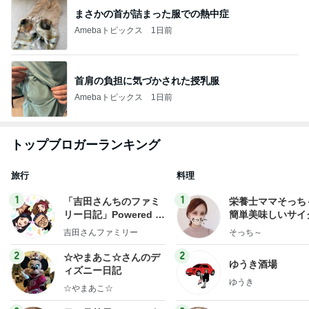
まさかの首が詰まった服での熱中症
Amebaトピックス
1日前
首肩の負担に気づかされた授乳服
Amebaトピックス
1日前
トップブロガーランキング
旅行
料理
1
1
「吉田さんちのファミ
栄養士ママそっち
リー日記」Powered b
簡単美味しいサイ
y Ameba 吉田さんファ
献立
吉田さんファミリー
そっち～
ミリーオフィシャルブ
ログ
2
2
☆やまあこ☆さんのデ
ゆうき酒場
ィズニー日記
ゆうき
☆やまあこ☆