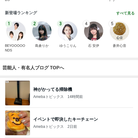
新登場ランキング
すべて見る
1
2
3
4
5
BEYOOOOO
島倉りか
ゆうこりん
石 安伊
蒼井心音
NDS
芸能人・有名人ブログ TOPへ
神がかってる掃除機
Amebaトピックス
14時間前
イベントで即決したキーチェーン
Amebaトピックス
2日前