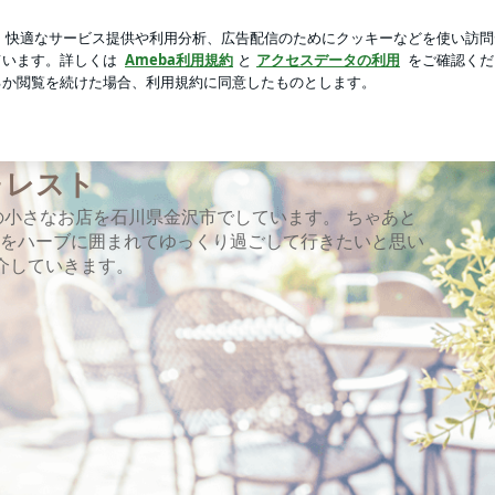
菜の味噌汁
芸能人ブログ
人気ブログ
新規登録
ログ
ォレスト
小さなお店を石川県金沢市でしています。 ちゃあと
の日々をハーブに囲まれてゆっくり過ごして行きたいと思い
介していきます。