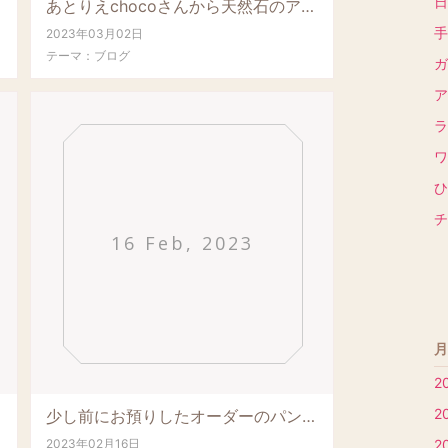
日
あとりえchocoさんから天然石のアロマボトルネックレスが届きました天然石ならではの素敵...
手
2023年03月02日
テーマ：
ブログ
ガ
ア
ラ
ワ
ひ
チ
16 Feb, 2023
月
2
2
少し前にお預りしたオーダーのパンダちゃん。お客さまにお渡ししました。とっても可愛い大人...
2023年02月16日
2