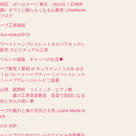
馬区 ポーセラーツ 東京 （光が丘 / 石神井
園）ギフトに困らなくなるお教室 LittleMarie
ブログ
ーブ工房瑞苑
oka-moka0513
ワーストーンブレスレット＆カバラネックレ
販売 スピリチュアル工房
ペルシャ絨毯 ギャッベのお店●
ーブ教室┃愛知 or オンライン┃うさみ みさ
┃セパレートハーブティー┃イベントレッス
┃ハーブアレンジレシピご提案
山県 鏡野町 リトミック・ピアノ教
室 森の工房音楽教室 音楽で笑顔になる
供と大人の習い事
ーブの魅力と食の大切さを学ぶcafe Made in
erb
のかぎ針
ームケアのためのクレイセラピー＆自然療法