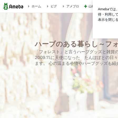
山椒ご飯と豆腐と野
ホーム
ピグ
アメブロ
ハーブのある暮らし～フォレスト
ハーブのある暮らし～フ
「フォレスト」と言うハーブグッズと雑貨の
2009.11.に天使になった たんぽぽと
ます。 心の温まる小物やハーブグッズも紹