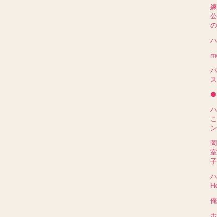
練
公
の
ハ
m
パ
ス
●
ハ
こ
ン
岡
子
ハ
H
俺
ホ