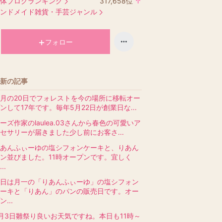
体ブログランキング
317,658
位
↑
ラ
ンドメイド雑貨・手芸ジャンル
ン
キ
ン
フォロー
グ
上
昇
新の記事
月の20日でフォレストを今の場所に移転オー
ンして17年です。毎年5月22日が創業日な...
ーズ作家のlaulea.03さんから春色の可愛いア
セサリーが届きました少し前にお客さ...
あんふぃーゆの塩シフォンケーキと、りあん
ン並びました。11時オープンです。宜しく
..
日は月一の「りあんふぃーゆ」の塩シフォン
ーキと「りあん」のパンの販売日です。オー
ン...
月3日雛祭り良いお天気ですね。本日も11時～