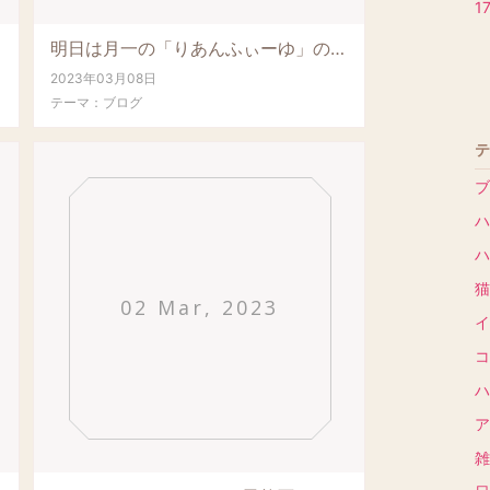
1
明日は月一の「りあんふぃーゆ」の塩シフォンケーキと「りあん」のパンの販売日です。オープン...
2023年03月08日
テーマ：
ブログ
テ
ブ
ハ
ハ
猫 
02 Mar, 2023
イ
コ
ハ
ア
雑