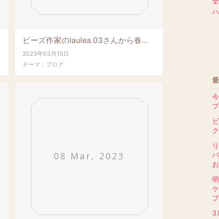
全
ハ
ビーズ作家のlaulea.03さんから春色の可愛いアクセサリーが届きました少し前にお客さ...
2023年03月15日
テーマ：
ブログ
最
今
プ
ビ
ク
り
08 Mar, 2023
パ
お.
明
ケ
プ
3